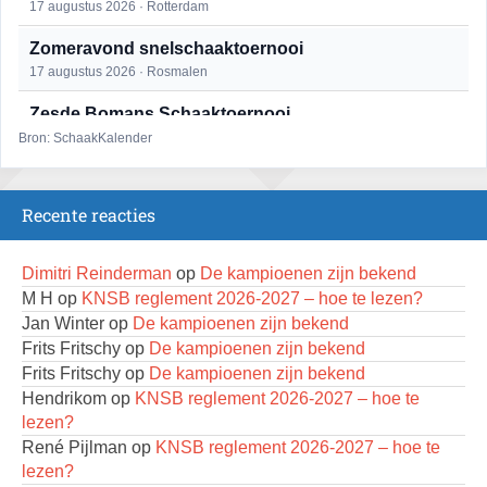
17 augustus 2026 · Rotterdam
Zomeravond snelschaaktoernooi
17 augustus 2026 · Rosmalen
Zesde Bomans Schaaktoernooi
17 augustus 2026 · Haarlem
Bron: SchaakKalender
Zomeravond snelschaaktoernooi
18 augustus 2026 · Rosmalen
Recente reacties
Persoonlijk Kampioenschap RSB/RSB Open 2026
18 augustus 2026 · Rotterdam
Dimitri Reinderman
op
De kampioenen zijn bekend
M H
op
KNSB reglement 2026-2027 – hoe te lezen?
Mat op ‘t Wad
Jan Winter
op
De kampioenen zijn bekend
22 augustus 2026 · Den Burg, Texel
Frits Fritschy
op
De kampioenen zijn bekend
Frits Fritschy
op
De kampioenen zijn bekend
Simultaan The Butcher
Hendrikom
op
KNSB reglement 2026-2027 – hoe te
22 augustus 2026 · Utrecht
lezen?
Open 6e Senioren-50+ Zomer-rapidschaaktoernooi
René Pijlman
op
KNSB reglement 2026-2027 – hoe te
22 augustus 2026 · Udenhout, Gemeente Tilburg
lezen?