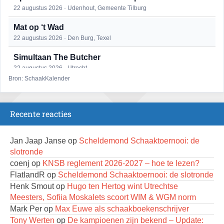
22 augustus 2026 · Udenhout, Gemeente Tilburg
Mat op ‘t Wad
22 augustus 2026 · Den Burg, Texel
Simultaan The Butcher
22 augustus 2026 · Utrecht
Bron: SchaakKalender
2e Utrechts kroegloperstoernooi
23 augustus 2026 · Utrecht
Recente reacties
Open Eemlandtoernooi 2026
25 augustus 2026 · Bunschoten-Spakenburg
Jan Jaap Janse
op
Scheldemond Schaaktoernooi: de
DSC Girls Night
slotronde
27 augustus 2026 · Delft
coenj
op
KNSB reglement 2026-2027 – hoe te lezen?
FlatlandR
op
Scheldemond Schaaktoernooi: de slotronde
KC Open
Henk Smout
op
Hugo ten Hertog wint Utrechtse
28 augustus 2026 · Haarlem
Meesters, Sofiia Moskalets scoort WIM & WGM norm
Nazomervierkampentoernooi 2026
Mark Per
op
Max Euwe als schaakboekenschrijver
28 augustus 2026 · Assen
Tony Werten
op
De kampioenen zijn bekend – Update: