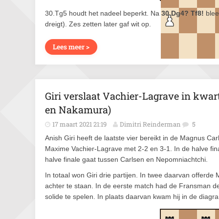
30.Tg5 houdt het nadeel beperkt. Na
30.Dg4? Tf8!
blee
dreigt). Zes zetten later gaf wit op.
Lees meer >
Giri verslaat Vachier-Lagrave in kwar
en Nakamura)
17 maart 2021 21:19
Dimitri Reinderman
5
Anish Giri heeft de laatste vier bereikt in de Magnus Ca
Maxime Vachier-Lagrave met 2-2 en 3-1. In de halve fi
halve finale gaat tussen Carlsen en Nepomniachtchi.
In totaal won Giri drie partijen. In twee daarvan offerd
achter te staan. In de eerste match had de Fransman d
solide te spelen. In plaats daarvan kwam hij in de diagr