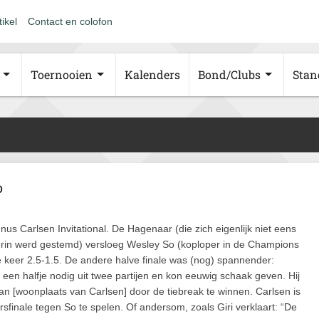
tikel
Contact en colofon
Toernooien
Kalenders
Bond/Clubs
Stan
o
nus Carlsen Invitational. De Hagenaar (die zich eigenlijk niet eens
 erin werd gestemd) versloeg Wesley So (koploper in de Champions
e keer 2.5-1.5. De andere halve finale was (nog) spannender:
een halfje nodig uit twee partijen en kon eeuwig schaak geven. Hij
n [woonplaats van Carlsen] door de tiebreak te winnen. Carlsen is
inale tegen So te spelen. Of andersom, zoals Giri verklaart: “De