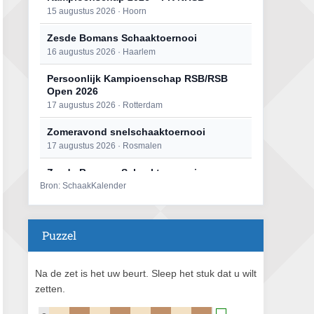
15 augustus 2026 · Hoorn
Zesde Bomans Schaaktoernooi
16 augustus 2026 · Haarlem
Persoonlijk Kampioenschap RSB/RSB
Open 2026
17 augustus 2026 · Rotterdam
Zomeravond snelschaaktoernooi
17 augustus 2026 · Rosmalen
Zesde Bomans Schaaktoernooi
Bron: SchaakKalender
17 augustus 2026 · Haarlem
Zomeravond snelschaaktoernooi
18 augustus 2026 · Rosmalen
Puzzel
Persoonlijk Kampioenschap RSB/RSB
Open 2026
Na de zet is het uw beurt. Sleep het stuk dat u wilt
18 augustus 2026 · Rotterdam
zetten.
Mat op ‘t Wad