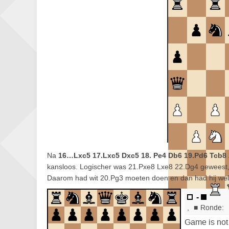
Na
16…Lxc5 17.Lxc5 Dxc5 18. Pe4 Db6 19.Pd6 Tcb8 
kansloos. Logischer was 21.Pxe8 Lxe8 22.Dg4 geweest,
Daarom had wit 20.Pg3 moeten doen en dan had hij we