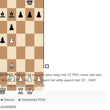
20.Pf4?! Pe8
gaf hij nog een pion weg met 21.Ph5, maar dat was
 dreigt 23.Ph5, maar zwart pent het witte paard met 22…Dd4!
l genoeg compensatie gehad.