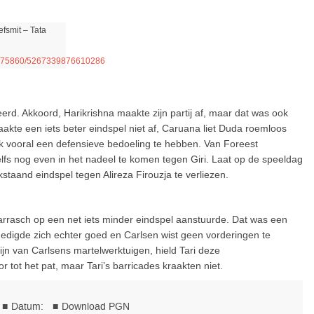
efsmit – Tata
03275860/5267339876610286
keerd. Akkoord, Harikrishna maakte zijn partij af, maar dat was ook
akte een iets beter eindspel niet af, Caruana liet Duda roemloos
 vooral een defensieve bedoeling te hebben. Van Foreest
fs nog even in het nadeel te komen tegen Giri. Laat op de speeldag
staand eindspel tegen Alireza Firouzja te verliezen.
Tarrasch op een net iets minder eindspel aanstuurde. Dat was een
edigde zich echter goed en Carlsen wist geen vorderingen te
jn van Carlsens martelwerktuigen, hield Tari deze
or tot het pat, maar Tari’s barricades kraakten niet.