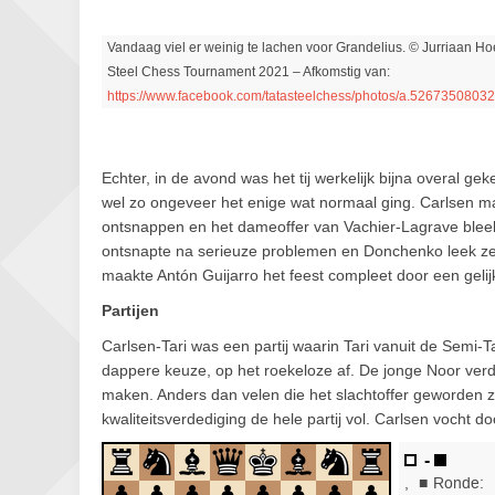
Vandaag viel er weinig te lachen voor Grandelius. © Jurriaan Ho
Steel Chess Tournament 2021 – Afkomstig van:
https://www.facebook.com/tatasteelchess/photos/a.52673508
Echter, in de avond was het tij werkelijk bijna overal ge
wel zo ongeveer het enige wat normaal ging. Carlsen ma
ontsnappen en het dameoffer van Vachier-Lagrave bleek
ontsnapte na serieuze problemen en Donchenko leek zel
maakte Antón Guijarro het feest compleet door een gelijk
Partijen
Carlsen-Tari was een partij waarin Tari vanuit de Semi-
dappere keuze, op het roekeloze af. De jonge Noor verd
maken. Anders dan velen die het slachtoffer geworden zi
kwaliteitsverdediging de hele partij vol. Carlsen vocht do