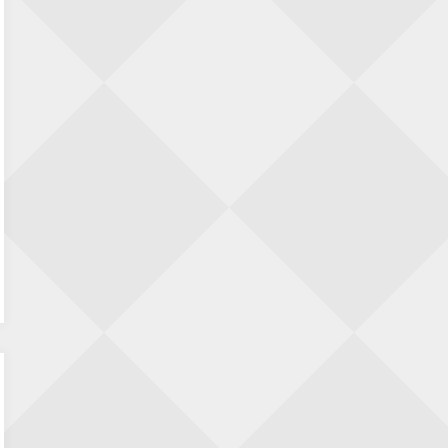
– hoe te lezen?
Bert Hollander
op
KNSB reglement 2026-2027
– hoe te lezen?
Dimitri Reinderman
op
De kampioenen zijn
bekend