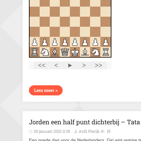
Lees meer >
Jorden een half punt dichterbij – Tata
30 januari 2021 0:35
Ardi Pierik
15
Een goede dag voor de Nederlanders. Giri wist remise 