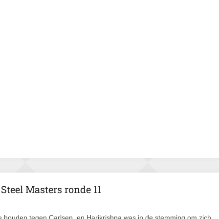
 Steel Masters ronde 11
te houden tegen Carlsen, en Harikrishna was in de stemming om zich