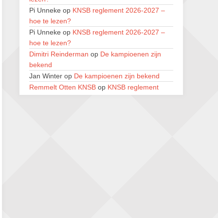
28 augustus 2026 · Haarlem
Pi Unneke
op
KNSB reglement 2026-2027 –
11e Goirles Weekend Kampioenschap
hoe te lezen?
28 augustus 2026 · Goirle
Pi Unneke
op
KNSB reglement 2026-2027 –
hoe te lezen?
Keisnel Schaaktoernooi
Dimitri Reinderman
op
De kampioenen zijn
29 augustus 2026 · Amersfoort
bekend
Jan Winter
op
De kampioenen zijn bekend
Kroeg & Loper Leiden
Remmelt Otten KNSB
30 augustus 2026 · Leiden
op
KNSB reglement
2026-2027 – hoe te lezen?
Open Schaakkampioenschap van
Dimitri Reinderman
op
De kampioenen zijn
Arnhem
bekend
4 september 2026 · ARNHEM
M H
op
KNSB reglement 2026-2027 – hoe te
lezen?
Jan Winter
op
De kampioenen zijn bekend
Frits Fritschy
op
De kampioenen zijn bekend
Frits Fritschy
op
De kampioenen zijn bekend
Hendrikom
op
KNSB reglement 2026-2027 –
hoe te lezen?
René Pijlman
op
KNSB reglement 2026-2027