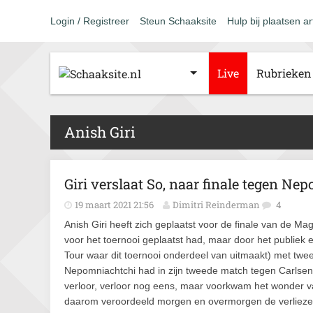
Login / Registreer
Steun Schaaksite
Hulp bij plaatsen ar
Live
Rubrieken
Anish Giri
Giri verslaat So, naar finale tegen Nep
19 maart 2021 21:56
Dimitri Reinderman
4
Anish Giri heeft zich geplaatst voor de finale van de Mag
voor het toernooi geplaatst had, maar door het publiek
Tour waar dit toernooi onderdeel van uitmaakt) met twe
Nepomniachtchi had in zijn tweede match tegen Carlsen 
verloor, verloor nog eens, maar voorkwam het wonder va
daarom veroordeeld morgen en overmorgen de verliezersf