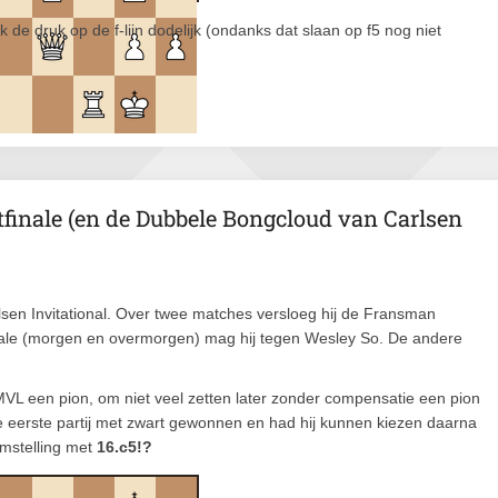
k de druk op de f-lijn dodelijk (ondanks dat slaan op f5 nog niet
tfinale (en de Dubbele Bongcloud van Carlsen
rlsen Invitational. Over twee matches versloeg hij de Fransman
nale (morgen en overmorgen) mag hij tegen Wesley So. De andere
e MVL een pion, om niet veel zetten later zonder compensatie een pion
e eerste partij met zwart gewonnen en had hij kunnen kiezen daarna
amstelling met
16.c5!?