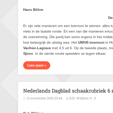
Hans Böhm
De 
Er zijn vele manieren om een toernooi te winnen: alles t
niets in de laatste ronde. En een van die manieren ertus
de overwinning. Die partij kan soms ergens in het midd
hoe belangrijk de uitslag was. Het
UNIVE-toernooi
in H
Vachier-Lagrave
met 4,5 uit 6. Op de tweede plaats, 
Sjirov
. In de vierde ronde speelden ze tegen elkaar.
Lees meer >
Nederlands Dagblad schaakrubriek 6
11 november 2010 20:44
B.H. Wilders
0