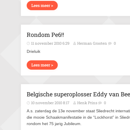
Lees meer >
Rondom Pe6!!
11 november 2010 6:29
Herman Grooten
0
Drieluik
Lees meer >
Belgische superoplosser Eddy van Bee
10 november 2010 8:17
Henk Prins
0
A.s. zaterdag de 13e november staat Sliedrecht internati
die mooie Schaakmanifestatie in de “Lockhorst” in Slied
rondom het 75 jarig Jubileum.