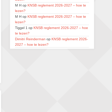
M H
op
KNSB reglement 2026-2027 – hoe te
11e Goirles Weekend Kampioenschap
lezen?
28 augustus 2026 · Goirle
M H
op
KNSB reglement 2026-2027 – hoe te
Keisnel Schaaktoernooi
lezen?
29 augustus 2026 · Amersfoort
Tiggel 1
op
KNSB reglement 2026-2027 – hoe
te lezen?
Kroeg & Loper Leiden
Dimitri Reinderman
op
KNSB reglement 2026-
30 augustus 2026 · Leiden
2027 – hoe te lezen?
Open Schaakkampioenschap van
Caesar64
op
KNSB reglement 2026-2027 –
Arnhem
hoe te lezen?
4 september 2026 · ARNHEM
Grootprutser
op
KNSB reglement 2026-2027 –
hoe te lezen?
Koen L
op
KNSB reglement 2026-2027 – hoe
te lezen?
M H
op
KNSB reglement 2026-2027 – hoe te
lezen?
M H
op
KNSB reglement 2026-2027 – hoe te
lezen?
FlatlandR
op
KNSB reglement 2026-2027 –