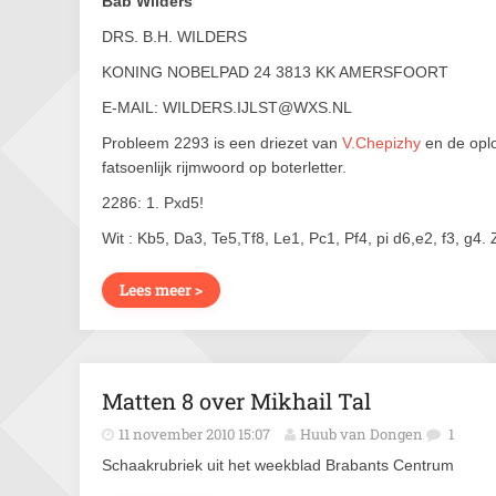
Bab Wilders
DRS. B.H. WILDERS
KONING NOBELPAD 24 3813 KK AMERSFOORT
E-MAIL: WILDERS.IJLST@WXS.NL
Probleem 2293 is een driezet van
V.Chepizhy
en de oplo
fatsoenlijk rijmwoord op boterletter.
2286: 1. Pxd5!
Wit : Kb5, Da3, Te5,Tf8, Le1, Pc1, Pf4, pi d6,e2, f3, g4. 
Lees meer >
Matten 8 over Mikhail Tal
11 november 2010 15:07
Huub van Dongen
1
Schaakrubriek uit het weekblad Brabants Centrum