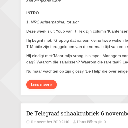
aan dit goede werk.
INTRO
1.
NRC Achterpagina, tot slot
Deze week sluit Youp van ´t Hek zijn column ‘Klantenser
Hij begint met: ‘Grappig dat na een kleine twee weken h
T-Mobile zijn teruggelopen van de normale tijd van een 
Hij eindigt met:’Maar mijn vraag is simpel: Managers van
dag? Waarom die salarissen? Waarom die rare taal? Leg
Nu maar wachten op zijn glossy ‘De Help’ die over enig
Lees meer >
De Telegraaf schaakrubriek 6 novemb
11 november 2010 21:10
Hans Böhm
0