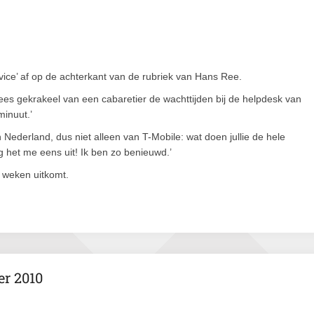
vice’ af op de achterkant van de rubriek van Hans Ree.
ees gekrakeel van een cabaretier de wachttijden bij de helpdesk van
minuut.’
 Nederland, dus niet alleen van T-Mobile: wat doen jullie de hele
 het me eens uit! Ik ben zo benieuwd.’
e weken uitkomt.
er 2010