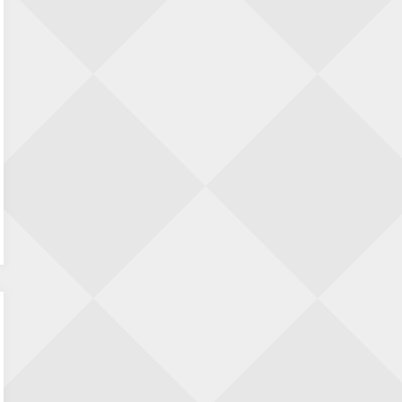
hoe te lezen?
Pi Unneke
op
KNSB reglement 2026-2027 –
hoe te lezen?
Hendrikom
op
KNSB reglement 2026-2027 –
hoe te lezen?
Twaburov
op
KNSB reglement 2026-2027 –
hoe te lezen?
Lucien Deschuyteneer
op
41e Open van
Geraardsbergen, van zondag 2 tot donderdag
6 augustus