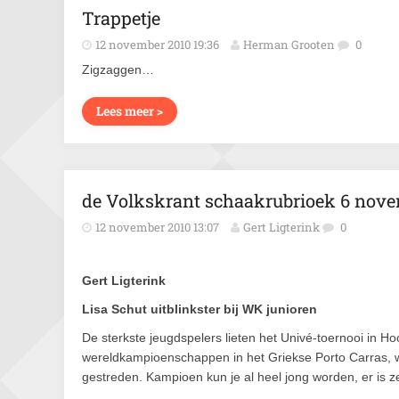
Trappetje
12 november 2010 19:36
Herman Grooten
0
Zigzaggen…
Lees meer >
de Volkskrant schaakrubrioek 6 nove
12 november 2010 13:07
Gert Ligterink
0
Gert Ligterink
Lisa Schut uitblinkster bij WK junioren
De sterkste jeugdspelers lieten het Univé-toernooi in 
wereldkampioenschappen in het Griekse Porto Carras, waa
gestreden. Kampioen kun je al heel jong worden, er is zel