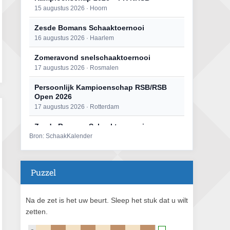
15 augustus 2026 · Hoorn
Zesde Bomans Schaaktoernooi
16 augustus 2026 · Haarlem
Zomeravond snelschaaktoernooi
17 augustus 2026 · Rosmalen
Persoonlijk Kampioenschap RSB/RSB
Open 2026
17 augustus 2026 · Rotterdam
Zesde Bomans Schaaktoernooi
Bron: SchaakKalender
17 augustus 2026 · Haarlem
Persoonlijk Kampioenschap RSB/RSB
Open 2026
Puzzel
18 augustus 2026 · Rotterdam
Zomeravond snelschaaktoernooi
Na de zet is het uw beurt. Sleep het stuk dat u wilt
18 augustus 2026 · Rosmalen
zetten.
Mat op ‘t Wad