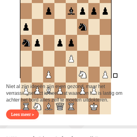
Niet al zijn ideeën zijn even gezond, maar het
verrassingseffect is heel wat waard en het is lastig om
achter het bord alles zelf te moeten uitdokteren.
Lees meer >