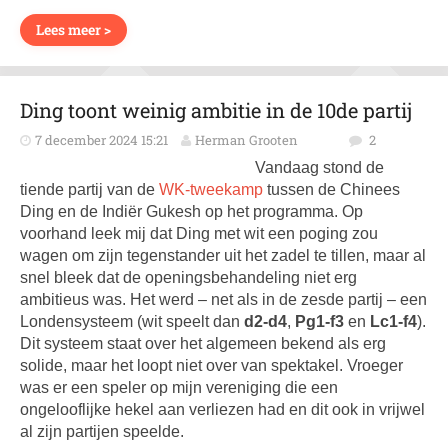
Lees meer >
Ding toont weinig ambitie in de 10de partij
7 december 2024 15:21
Herman Grooten
2
Vandaag stond de
tiende partij van de
WK-tweekamp
tussen de Chinees
Ding en de Indiër Gukesh op het programma. Op
voorhand leek mij dat Ding met wit een poging zou
wagen om zijn tegenstander uit het zadel te tillen, maar al
snel bleek dat de openingsbehandeling niet erg
ambitieus was. Het werd – net als in de zesde partij – een
Londensysteem (wit speelt dan
d2-d4
,
Pg1-f3
en
Lc1-f4
).
Dit systeem staat over het algemeen bekend als erg
solide, maar het loopt niet over van spektakel. Vroeger
was er een speler op mijn vereniging die een
ongelooflijke hekel aan verliezen had en dit ook in vrijwel
al zijn partijen speelde.