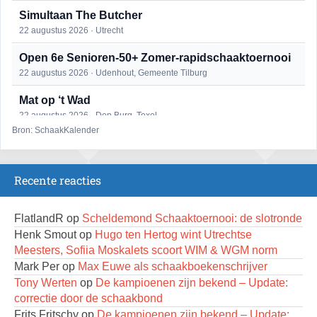
Simultaan The Butcher
22 augustus 2026 · Utrecht
Open 6e Senioren-50+ Zomer-rapidschaaktoernooi
22 augustus 2026 · Udenhout, Gemeente Tilburg
Mat op ‘t Wad
22 augustus 2026 · Den Burg, Texel
Bron: SchaakKalender
2e Utrechts kroegloperstoernooi
23 augustus 2026 · Utrecht
Recente reacties
Open Eemlandtoernooi 2026
25 augustus 2026 · Bunschoten-Spakenburg
FlatlandR
op
Scheldemond Schaaktoernooi: de slotronde
DSC Girls Night
Henk Smout
op
Hugo ten Hertog wint Utrechtse
27 augustus 2026 · Delft
Meesters, Sofiia Moskalets scoort WIM & WGM norm
Mark Per
op
Max Euwe als schaakboekenschrijver
Nazomervierkampentoernooi 2026
Tony Werten
op
De kampioenen zijn bekend – Update:
28 augustus 2026 · Assen
correctie door de schaakbond
KC Open
Frits Fritschy
op
De kampioenen zijn bekend – Update: