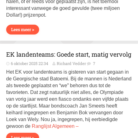
halen, of er reeds voor geplaatst zijn, is het toernooi
interessant vanwege de goed gevulde (twee miljoen
Dollar!) prijzenpot.
Lees meer >
EK landenteams: Goede start, matig vervolg
6 oktober 2025 22:34
Richard Vedder
7
Het EK voor landenteams is gisteren van start gegaan in
de Georgische stad Batoemi. Bij de mannen is Nederland
als tweede geplaatst en “we” behoren dus tot de
favorieten. Dat zegt natuurlijk niet alles, de Olympiade
van vorig jaar werd een fiasco ondanks een vijfde plaats
op de startlijst. Maar bondscoach Jan Smeets heeft
keihard ingegrepen en Benjamin Bok vervangen door
Loek van Wely. Nou ja, ingegrepen, hij eerbiedigde
gewoon de
Ranglijst Algemeen –
Lees meer >