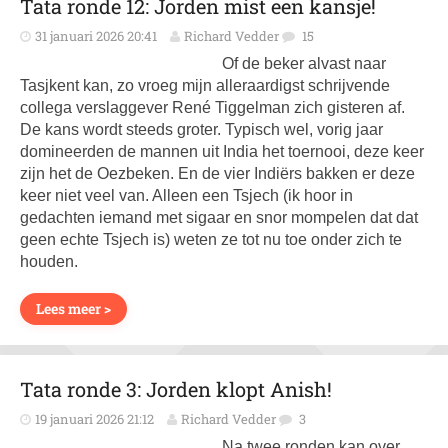
Tata ronde 12: Jorden mist een kansje!
31 januari 2026 20:41
Richard Vedder
15
Of de beker alvast naar
Tasjkent kan, zo vroeg mijn alleraardigst schrijvende
collega verslaggever René Tiggelman zich gisteren af.
De kans wordt steeds groter. Typisch wel, vorig jaar
domineerden de mannen uit India het toernooi, deze keer
zijn het de Oezbeken. En de vier Indiërs bakken er deze
keer niet veel van. Alleen een Tsjech (ik hoor in
gedachten iemand met sigaar en snor mompelen dat dat
geen echte Tsjech is) weten ze tot nu toe onder zich te
houden.
Lees meer >
Tata ronde 3: Jorden klopt Anish!
19 januari 2026 21:12
Richard Vedder
3
Na twee ronden kan over