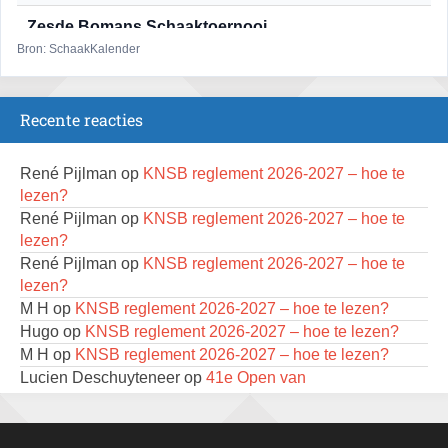
Zesde Bomans Schaaktoernooi
17 augustus 2026 · Haarlem
Bron: SchaakKalender
Persoonlijk Kampioenschap RSB/RSB Open 2026
18 augustus 2026 · Rotterdam
Recente reacties
Zomeravond snelschaaktoernooi
18 augustus 2026 · Rosmalen
René Pijlman
op
KNSB reglement 2026-2027 – hoe te
lezen?
Mat op ‘t Wad
René Pijlman
op
KNSB reglement 2026-2027 – hoe te
22 augustus 2026 · Den Burg, Texel
lezen?
René Pijlman
op
KNSB reglement 2026-2027 – hoe te
Simultaan The Butcher
lezen?
22 augustus 2026 · Utrecht
M H
op
KNSB reglement 2026-2027 – hoe te lezen?
Open 6e Senioren-50+ Zomer-rapidschaaktoernooi
Hugo
op
KNSB reglement 2026-2027 – hoe te lezen?
22 augustus 2026 · Udenhout, Gemeente Tilburg
M H
op
KNSB reglement 2026-2027 – hoe te lezen?
Lucien Deschuyteneer
op
41e Open van
2e Utrechts kroegloperstoernooi
Geraardsbergen, van zondag 2 tot donderdag 6 augustus
23 augustus 2026 · Utrecht
Eric César van 't Hof
op
KNSB reglement 2026-2027 –
hoe te lezen?
Simultaan The Butcher