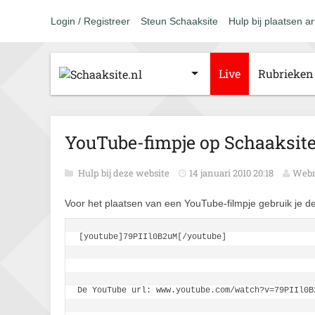
Login / Registreer
Steun Schaaksite
Hulp bij plaatsen ar
Live
Rubrieken
YouTube-fimpje op Schaaksit
Hulp bij deze website
14 januari 2010 20:18
Webm
Voor het plaatsen van een YouTube-filmpje gebruik je d
[youtube]79PIIl0B2uM[/youtube]
De YouTube url: www.youtube.com/watch?v=79PIIl0B