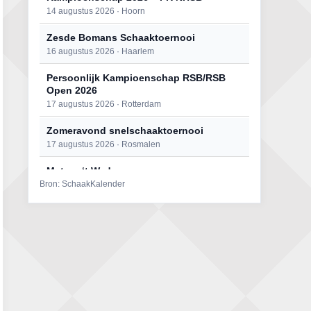
14 augustus 2026 · Hoorn
Zesde Bomans Schaaktoernooi
16 augustus 2026 · Haarlem
Persoonlijk Kampioenschap RSB/RSB
Open 2026
17 augustus 2026 · Rotterdam
Zomeravond snelschaaktoernooi
17 augustus 2026 · Rosmalen
Mat op ‘t Wad
Bron: SchaakKalender
22 augustus 2026 · Den Burg, Texel
Open 6e Senioren-50+ Zomer-
rapidschaaktoernooi
22 augustus 2026 · Udenhout, Gemeente Tilburg
Simultaan The Butcher
22 augustus 2026 · Utrecht
2e Utrechts kroegloperstoernooi