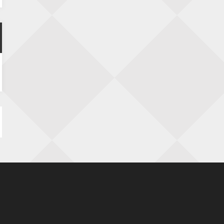
SIOK Rapid Schaaktoernooi
5 september 2026 · Oosterhout
Jan Schut Rapidtoernooi
5 september 2026 · Groningen
Kroeglopertoernooi Putten
5 september 2026 · Putten