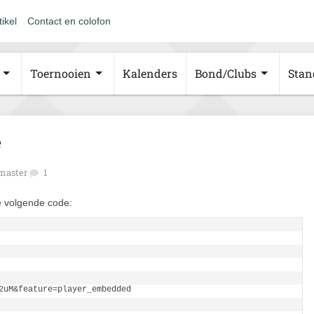
tikel
Contact en colofon
Toernooien
Kalenders
Bond/Clubs
Stan
e
aster
1
e volgende code:
2uM&feature=player_embedded