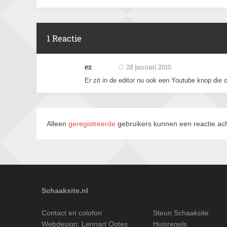
1 Reactie
ez
28 januari 2010
Er zit in de editor nu ook een Youtube knop die
Alleen
geregistreerde
gebruikers kunnen een reactie ach
Schaaksite.nl
Contact en colofon
Steun Schaaksite
Webdesign:
Lennart Ootes
Huisregels