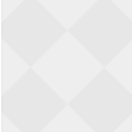
23 augustus 2026 · Utrecht
Open Eemlandtoernooi 2026
25 augustus 2026 · Bunschoten-Spakenburg
Nazomervierkampentoernooi 2026
28 augustus 2026 · Assen
KC Open
28 augustus 2026 · Haarlem
11e Goirles Weekend Kampioenschap
28 augustus 2026 · Goirle
Keisnel Schaaktoernooi
29 augustus 2026 · Amersfoort
Kroeg & Loper Leiden
30 augustus 2026 · Leiden
Open Schaakkampioenschap van
Arnhem
4 september 2026 · ARNHEM