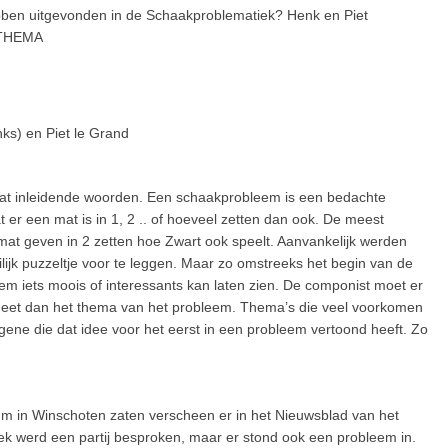
ben uitgevonden in de Schaakproblematiek? Henk en Piet
-THEMA
nks) en Piet le Grand
t wat inleidende woorden. Een schaakprobleem is een bedachte
t er een mat is in 1, 2 .. of hoeveel zetten dan ook. De meest
at geven in 2 zetten hoe Zwart ook speelt. Aanvankelijk werden
k puzzeltje voor te leggen. Maar zo omstreeks het begin van de
m iets moois of interessants kan laten zien. De componist moet er
d heet dan het thema van het probleem. Thema’s die veel voorkomen
ene die dat idee voor het eerst in een probleem vertoond heeft. Zo
um in Winschoten zaten verscheen er in het Nieuwsblad van het
ek werd een partij besproken, maar er stond ook een probleem in.