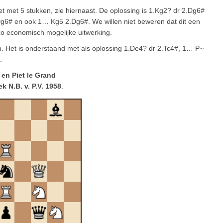
et met 5 stukken, zie hiernaast. De oplossing is 1.Kg2? dr 2.Dg6#
g6# en ook 1… Kg5 2.Dg6#. We willen niet beweren dat dit een
o economisch mogelijke uitwerking.
ken. Het is onderstaand met als oplossing 1.De4? dr 2.Tc4#, 1… P~
.
en Piet le Grand
k N.B. v. P.V. 1958
.