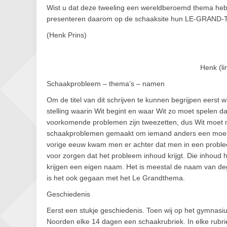
Wist u dat deze tweeling een wereldberoemd thema heb
presenteren daarom op de schaaksite hun LE-GRAND
(Henk Prins)
Henk (li
Schaakprobleem – thema’s – namen
Om de titel van dit schrijven te kunnen begrijpen eers
stelling waarin Wit begint en waar Wit zo moet spelen da
voorkomende problemen zijn tweezetten, dus Wit moet m
schaakproblemen gemaakt om iemand anders een moeilij
vorige eeuw kwam men er achter dat men in een problee
voor zorgen dat het probleem inhoud krijgt. Die inhou
krijgen een eigen naam. Het is meestal de naam van deg
is het ook gegaan met het Le Grandthema.
Geschiedenis
Eerst een stukje geschiedenis. Toen wij op het gymnasi
Noorden elke 14 dagen een schaakrubriek. In elke rubri