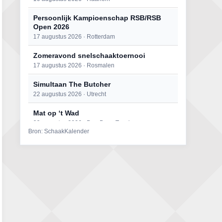
Persoonlijk Kampioenschap RSB/RSB
Open 2026
17 augustus 2026 · Rotterdam
Zomeravond snelschaaktoernooi
17 augustus 2026 · Rosmalen
Simultaan The Butcher
22 augustus 2026 · Utrecht
Mat op ‘t Wad
22 augustus 2026 · Den Burg, Texel
Bron: SchaakKalender
Open 6e Senioren-50+ Zomer-
rapidschaaktoernooi
22 augustus 2026 · Udenhout, Gemeente Tilburg
2e Utrechts kroegloperstoernooi
23 augustus 2026 · Utrecht
Open Eemlandtoernooi 2026
25 augustus 2026 · Bunschoten-Spakenburg