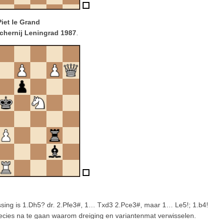
Piet le Grand
schernij Leningrad 1987
.
ossing is 1.Dh5? dr. 2.Pfe3#, 1… Txd3 2.Pce3#, maar 1… Le5!; 1.b4!
ecies na te gaan waarom dreiging en variantenmat verwisselen.