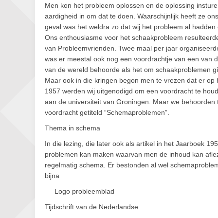
Men kon het probleem oplossen en de oplossing instur
aardigheid in om dat te doen. Waarschijnlijk heeft ze on
geval was het weldra zo dat wij het probleem al hadden 
Ons enthousiasme voor het schaakprobleem resulteerde 
van Probleemvrienden. Twee maal per jaar organiseerde
was er meestal ook nog een voordrachtje van een van de
van de wereld behoorde als het om schaakproblemen gin
Maar ook in die kringen begon men te vrezen dat er op 
1957 werden wij uitgenodigd om een voordracht te hou
aan de universiteit van Groningen. Maar we behoorden 
voordracht getiteld “Schemaproblemen”.
Thema in schema
In die lezing, die later ook als artikel in het Jaarboek
problemen kan maken waarvan men de inhoud kan aflez
regelmatig schema. Er bestonden al wel schemaproble
bijna
Logo probleemblad
Tijdschrift van de Nederlandse