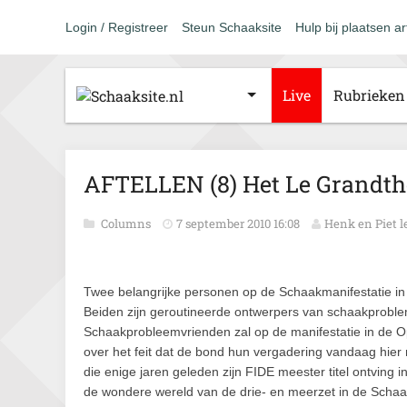
Login / Registreer
Steun Schaaksite
Hulp bij plaatsen ar
Live
Rubrieken
AFTELLEN (8) Het Le Grandth
Columns
7 september 2010 16:08
Henk en Piet l
Twee belangrijke personen op de Schaakmanifestatie in 
Beiden zijn geroutineerde ontwerpers van schaakproble
Schaakprobleemvrienden zal op de manifestatie in de Op
over het feit dat de bond hun vergadering vandaag hie
die enige jaren geleden zijn FIDE meester titel ontving
de wondere wereld van de drie- en meerzet in de Schaa