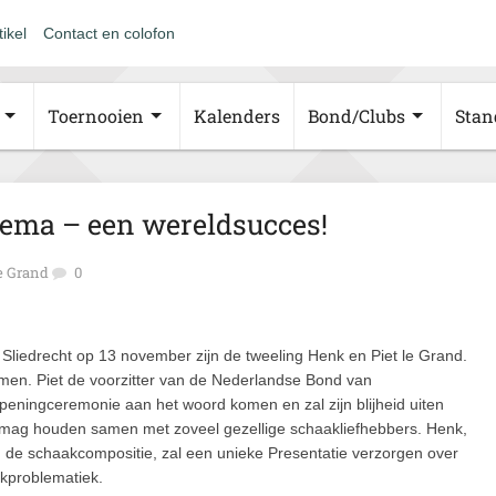
tikel
Contact en colofon
Toernooien
Kalenders
Bond/Clubs
Stan
ema – een wereldsucces!
e Grand
0
Sliedrecht op 13 november zijn de tweeling Henk en Piet le Grand.
men. Piet de voorzitter van de Nederlandse Bond van
eningceremonie aan het woord komen en zal zijn blijheid uiten
r mag houden samen met zoveel gezellige schaakliefhebbers. Henk,
 in de schaakcompositie, zal een unieke Presentatie verzorgen over
kproblematiek.