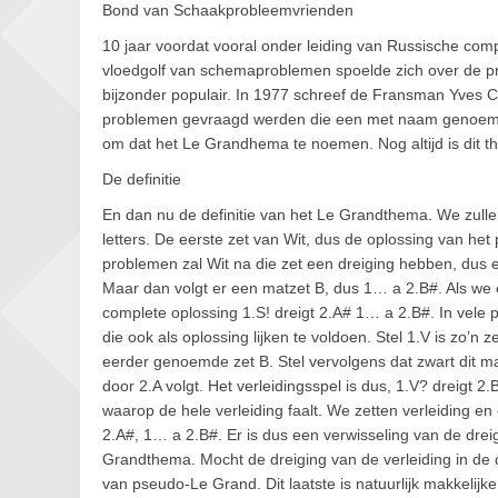
Bond van Schaakprobleemvrienden
10 jaar voordat vooral onder leiding van Russische co
vloedgolf van schemaproblemen spoelde zich over de pr
bijzonder populair. In 1977 schreef de Fransman Yves C
problemen gevraagd werden die een met naam genoemd id
om dat het Le Grandhema te noemen. Nog altijd is dit t
De definitie
En dan nu de definitie van het Le Grandthema. We zullen
letters. De eerste zet van Wit, dus de oplossing van he
problemen zal Wit na die zet een dreiging hebben, dus e
Maar dan volgt er een matzet B, dus 1… a 2.B#. Als we 
complete oplossing 1.S! dreigt 2.A# 1… a 2.B#. In vele p
die ook als oplossing lijken te voldoen. Stel 1.V is zo’n 
eerder genoemde zet B. Stel vervolgens dat zwart dit 
door 2.A volgt. Het verleidingsspel is dus, 1.V? dreigt 2
waarop de hele verleiding faalt. We zetten verleiding en 
2.A#, 1… a 2.B#. Er is dus een verwisseling van de dreig
Grandthema. Mocht de dreiging van de verleiding in de
van pseudo-Le Grand. Dit laatste is natuurlijk makkeli