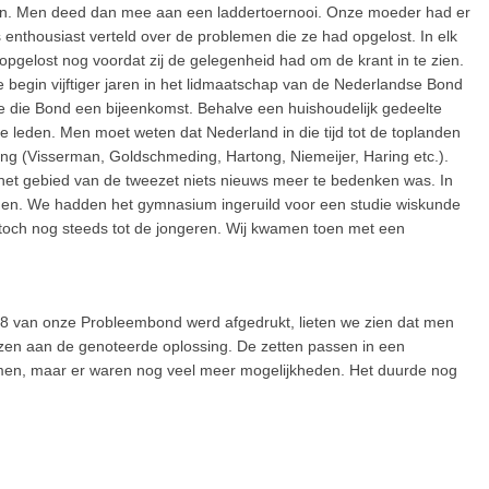
en. Men deed dan mee aan een laddertoernooi. Onze moeder had er
s enthousiast verteld over de problemen die ze had opgelost. In elk
opgelost nog voordat zij de gelegenheid had om de krant in te zien.
begin vijftiger jaren in het lidmaatschap van de Nederlandse Bond
 die Bond een bijeenkomst. Behalve een huishoudelijk gedeelte
 leden. Men moet weten dat Nederland in die tijd tot de toplanden
g (Visserman, Goldschmeding, Hartong, Niemeijer, Haring etc.).
het gebied van de tweezet niets nieuws meer te bedenken was. In
den. We hadden het gymnasium ingeruild voor een studie wiskunde
toch nog steeds tot de jongeren. Wij kwamen toen met een
 1958 van onze Probleembond werd afgedrukt, lieten we zien dat men
en aan de genoteerde oplossing. De zetten passen in een
men, maar er waren nog veel meer mogelijkheden. Het duurde nog