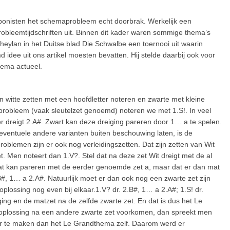
mponisten het schemaprobleem echt doorbrak. Werkelijk een
obleemtijdschriften uit. Binnen dit kader waren sommige thema’s
heylan in het Duitse blad Die Schwalbe een toernooi uit waarin
ee uit ons artikel moesten bevatten. Hij stelde daarbij ook voor
hema actueel.
 witte zetten met een hoofdletter noteren en zwarte met kleine
t probleem (vaak sleutelzet genoemd) noteren we met 1.S!. In veel
r dreigt 2.A#. Zwart kan deze dreiging pareren door 1… a te spelen.
eventuele andere varianten buiten beschouwing laten, is de
roblemen zijn er ook nog verleidingszetten. Dat zijn zetten van Wit
zet. Men noteert dan 1.V?. Stel dat na deze zet Wit dreigt met de al
mat kan pareren met de eerder genoemde zet a, maar dat er dan mat
.B#, 1… a 2.A#. Natuurlijk moet er dan ook nog een zwarte zet zijn
oplossing nog even bij elkaar.1.V? dr. 2.B#, 1… a 2.A#; 1.S! dr.
ing en de matzet na de zelfde zwarte zet. En dat is dus het Le
 oplossing na een andere zwarte zet voorkomen, dan spreekt men
jker te maken dan het Le Grandthema zelf. Daarom werd er