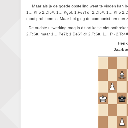
Maar als je de goede opstelling weet te vinden kan h
1… Kh5 2.Df5#, 1… Kg5!; 1.Pe7! dr 2.Df5#, 1… Kh5 2.D
mooi probleem is. Maar het ging de componist om een z
. De oudste uitwerking mag in dit artikeltje niet ontbre
2.Tc6#, maar 1… Pe7!; 1.De6? dr 2.Tc6#, 1… P~ 2.Tc4#
Henk 
Jaarboe