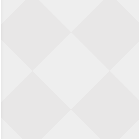
Nazomervierkampentoernooi 2026
28 augustus 2026 · Assen
KC Open
28 augustus 2026 · Haarlem
11e Goirles Weekend Kampioenschap
28 augustus 2026 · Goirle
Keisnel Schaaktoernooi
29 augustus 2026 · Amersfoort
Kroeg & Loper Leiden
30 augustus 2026 · Leiden
Open Schaakkampioenschap van
Arnhem
4 september 2026 · ARNHEM
Groninger stappenkampioenschap
5 september 2026 · Groningen