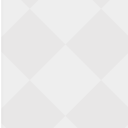
Zwolle Zuid Schaakt! Terrassentoernooi
voor duo’s
5 september 2026 · Zwolle
22e Hans Sandbrink Memorial
5 september 2026 · Utrecht
Open Kampioenschap Gouda 2026
5 september 2026 · Gouda