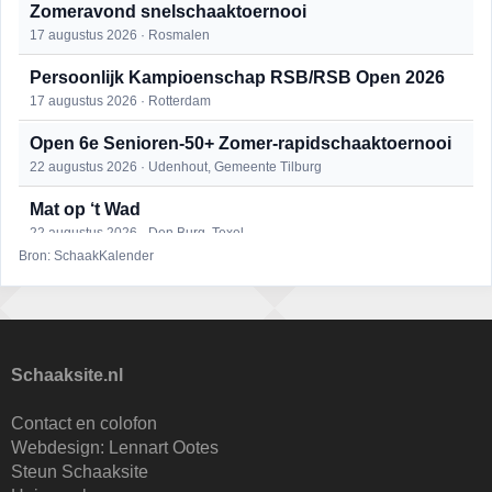
Zomeravond snelschaaktoernooi
17 augustus 2026 · Rosmalen
Persoonlijk Kampioenschap RSB/RSB Open 2026
17 augustus 2026 · Rotterdam
Open 6e Senioren-50+ Zomer-rapidschaaktoernooi
22 augustus 2026 · Udenhout, Gemeente Tilburg
Mat op ‘t Wad
22 augustus 2026 · Den Burg, Texel
Bron: SchaakKalender
Simultaan The Butcher
22 augustus 2026 · Utrecht
2e Utrechts kroegloperstoernooi
23 augustus 2026 · Utrecht
Schaaksite.nl
Open Eemlandtoernooi 2026
Contact en colofon
25 augustus 2026 · Bunschoten-Spakenburg
Webdesign:
Lennart Ootes
Steun Schaaksite
Nazomervierkampentoernooi 2026