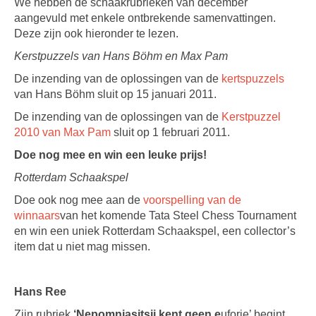
We hebben de schaakrubrieken van december
aangevuld met enkele ontbrekende samenvattingen.
Deze zijn ook hieronder te lezen.
Kerstpuzzels van Hans Böhm en Max Pam
De inzending van de oplossingen van de
kertspuzzels
van Hans Böhm sluit op 15 januari 2011.
De inzending van de oplossingen van de
Kerstpuzzel
2010 van Max Pam
sluit op 1 februari 2011.
Doe nog mee en win een leuke prijs!
Rotterdam Schaakspel
Doe ook nog mee aan de
voorspelling van de
winnaars
van het komende Tata Steel Chess Tournament
en win een uniek Rotterdam Schaakspel, een collector’s
item dat u niet mag missen.
Hans Ree
Zijn rubriek
‘Nepomnjasjtsji kent geen e
uforie’ begint