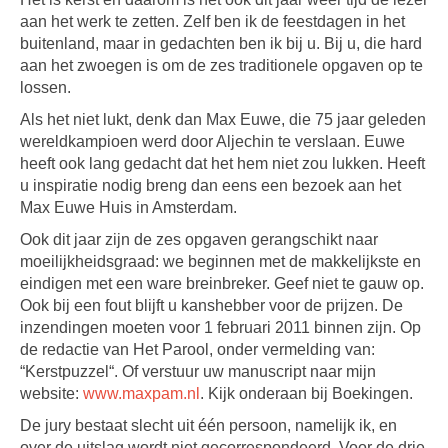
aan het werk te zetten. Zelf ben ik de feestdagen in het
buitenland, maar in gedachten ben ik bij u. Bij u, die hard
aan het zwoegen is om de zes traditionele opgaven op te
lossen.
Als het niet lukt, denk dan Max Euwe, die 75 jaar geleden
wereldkampioen werd door Aljechin te verslaan. Euwe
heeft ook lang gedacht dat het hem niet zou lukken. Heeft
u inspiratie nodig breng dan eens een bezoek aan het
Max Euwe Huis in Amsterdam.
Ook dit jaar zijn de zes opgaven gerangschikt naar
moeilijkheidsgraad: we beginnen met de makkelijkste en
eindigen met een ware breinbreker. Geef niet te gauw op.
Ook bij een fout blijft u kanshebber voor de prijzen. De
inzendingen moeten voor 1 februari 2011 binnen zijn. Op
de redactie van Het Parool, onder vermelding van:
“Kerstpuzzel“. Of verstuur uw manuscript naar mijn
website:
www.maxpam.nl
. Kijk onderaan bij Boekingen.
De jury bestaat slecht uit één persoon, namelijk ik, en
over de uitslag wordt niet gecorrespondeerd. Voor de drie