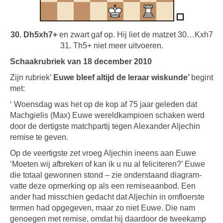
30. Dh5xh7+
en zwart gaf op. Hij liet de matzet 30…Kxh7
31. Th5+ niet meer uitvoeren.
Schaakrubriek van 18 december 2010
Zijn rubriek’
Euwe bleef altijd de leraar wiskunde’
begint
met:
‘ Woensdag was het op de kop af 75 jaar geleden dat
Machgielis (Max) Euwe wereldkampioen schaken werd
door de dertigste matchpartij tegen Alexander Aljechin
remise te geven.
Op de veertigste zet vroeg Aljechin ineens aan Euwe
‘Moeten wij afbreken of kan ik u nu al feliciteren?’ Euwe
die totaal gewonnen stond – zie onderstaand diagram-
vatte deze opmerking op als een remiseaanbod. Een
ander had misschien gedacht dat Aljechin in omfloerste
termen had opgegeven, maar zo niet Euwe. Die nam
genoegen met remise, omdat hij daardoor de tweekamp