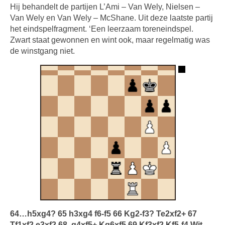
Hij behandelt de partijen L’Ami – Van Wely, Nielsen –
Van Wely en Van Wely – McShane. Uit deze laatste partij
het eindspelfragment. ‘Een leerzaam toreneindspel.
Zwart staat gewonnen en wint ook, maar regelmatig was
de winstgang niet.
64…h5xg4? 65 h3xg4 f6-f5 66 Kg2-f3? Te2xf2+ 67
Tf1xf2 e3xf2 68. g4xf5+ Kg6xf5 69 Kf3xf2 Kf5-f4 Wit