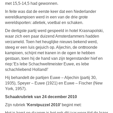
met 15,5-14,5 had gewonnen.
In feite was dat de eerste keer dat een Nederlander
wereldkampioen werd in een van de drie grote
wereldsporten: atletiek, voetbal en schaken.
De dertigste partij werd gespeeld in hotel Krasnapolski,
waar zich een paar duizend Amsterdammers hadden
verzameld. Toen het heuglijke nieuws bekend werd,
steeg er een luis gejuich op. Aljechin, de onttroonde
kampioen, schijnt met tranen in de ogen te hebben
gestaan, toen hij de hand van zijn tegenstander hief en
riep:’Es lebe Schachweltmeister Euwe, es lebe
schachliebend Holland!’
Hij behandelt de partijen Euwe – Aljechin (partij 30,
1935), Speyer – Euwe (1921) en Euwe – Fischer (New
York, 1957).
Schaakrubriek van 24 december 2010
Zijn rubriek
‘Kerstpuzzel 2010’
begint met:
Het is kerst en daarom is het ook dit jaar weer tijd de lezer