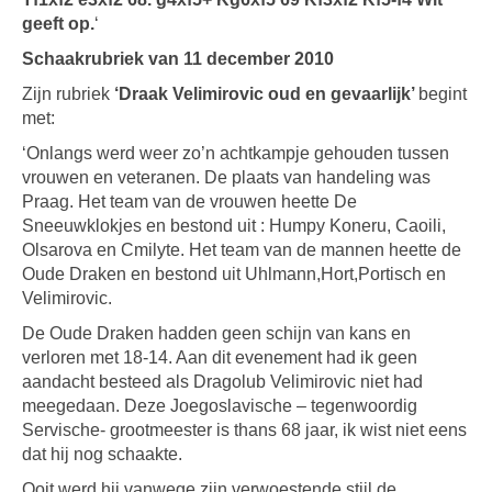
geeft op.
‘
Schaakrubriek van 11 december 2010
Zijn rubriek
‘Draak Velimirovic oud en gevaarlijk’
begint
met:
‘Onlangs werd weer zo’n achtkampje gehouden tussen
vrouwen en veteranen. De plaats van handeling was
Praag. Het team van de vrouwen heette De
Sneeuwklokjes en bestond uit : Humpy Koneru, Caoili,
Olsarova en Cmilyte. Het team van de mannen heette de
Oude Draken en bestond uit Uhlmann,Hort,Portisch en
Velimirovic.
De Oude Draken hadden geen schijn van kans en
verloren met 18-14. Aan dit evenement had ik geen
aandacht besteed als Dragolub Velimirovic niet had
meegedaan. Deze Joegoslavische – tegenwoordig
Servische- grootmeester is thans 68 jaar, ik wist niet eens
dat hij nog schaakte.
Ooit werd hij vanwege zijn verwoestende stijl de