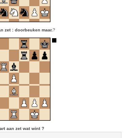
n zet : doorbeuken maar.
?
rt aan zet wat wint ?