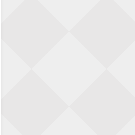
Nazomervierkampentoernooi 2026
28 augustus 2026 · Assen
KC Open
28 augustus 2026 · Haarlem
11e Goirles Weekend Kampioenschap
28 augustus 2026 · Goirle
Keisnel Schaaktoernooi
29 augustus 2026 · Amersfoort
Kroeg & Loper Leiden
30 augustus 2026 · Leiden
Open Schaakkampioenschap van
Arnhem
4 september 2026 · ARNHEM
Groninger stappenkampioenschap
5 september 2026 · Groningen