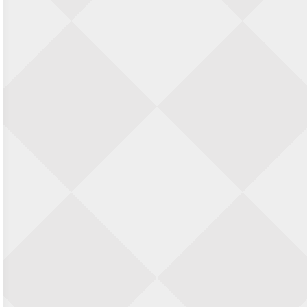
Zwolle Zuid Schaakt! Terrassentoernooi
voor duo’s
5 september 2026 · Zwolle
22e Hans Sandbrink Memorial
5 september 2026 · Utrecht
Open Kampioenschap Gouda 2026
5 september 2026 · Gouda