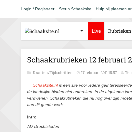
Login / Registreer
Steun Schaaksite
Hulp bij plaatsen ar
Live
Rubrieken
Schaakrubrieken 12 februari 2
Kranten/Tijdschriften
17 februari 2011 18:57
Teu
Schaaksite.nl
is een site voor iedere geïnteresseer
de landelijke bladen niet ontbreken. In de afgelopen ja
verdwenen. Schaakrubrieken die nu nog over zijn moet
aan dit goede werk.
Intro
AD-Drechtsteden