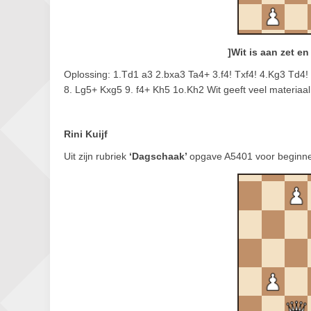
]Wit is aan zet e
Oplossing: 1.Td1 a3 2.bxa3 Ta4+ 3.f4! Txf4! 4.Kg3 Td4
8. Lg5+ Kxg5 9. f4+ Kh5 1o.Kh2 Wit geeft veel materiaa
Rini Kuijf
Uit zijn rubriek
‘Dagschaak’
opgave A5401 voor beginne