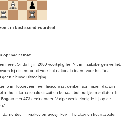
komt in beslissend voordeel
 slop’
begint met:
den meer. Sinds hij in 2009 voortijdig het NK in Haaksbergen verliet,
n kwam hij niet meer uit voor het nationale team. Voor het Tata-
0 geen nieuwe uitnodiging.
erkamp in Hoogeveen, een fiasco was, denken sommigen dat zijn
ief in het internationale circuit en behaalt behoorlijke resultaten. In
in Bogota met 473 deelnemers. Vorige week eindigde hij op de
n.’
n Barrientos – Tiviakov en Svesjnikov – Tiviakov en het naspelen