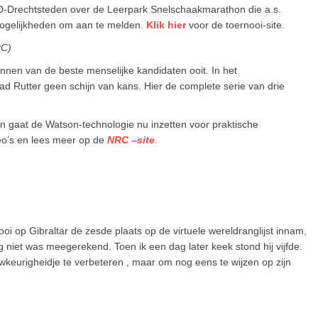
D-Drechtsteden over de Leerpark Snelschaakmarathon die a.s.
 mogelijkheden om aan te melden.
Klik hier
voor de toernooi-site.
RC)
en van de beste menselijke kandidaten ooit. In het
Rutter geen schijn van kans. Hier de complete serie van drie
 gaat de Watson-technologie nu inzetten voor praktische
eo’s en lees meer op de
NRC –site
.
nooi op Gibraltar de zesde plaats op de virtuele wereldranglijst innam,
g niet was meegerekend. Toen ik een dag later keek stond hij vijfde.
uwkeurigheidje te verbeteren , maar om nog eens te wijzen op zijn