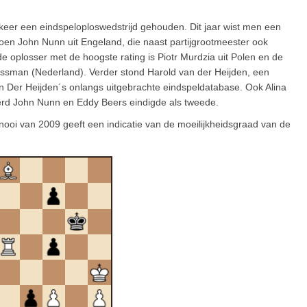
keer een eindspeloploswedstrijd gehouden. Dit jaar wist men een
oen John Nunn uit Engeland, die naast partijgrootmeester ook
 oplosser met de hoogste rating is Piotr Murdzia uit Polen en de
issman (Nederland). Verder stond Harold van der Heijden, een
n Der Heijden´s onlangs uitgebrachte eindspeldatabase. Ook Alina
erd John Nunn en Eddy Beers eindigde als tweede.
ooi van 2009 geeft een indicatie van de moeilijkheidsgraad van de