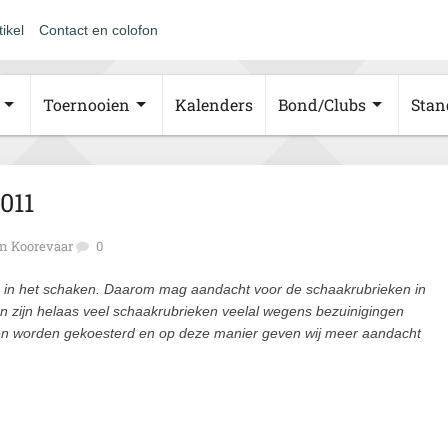
tikel
Contact en colofon
Toernooien
Kalenders
Bond/Clubs
Stan
011
n Koorevaar
0
de in het schaken. Daarom mag aandacht voor de schaakrubrieken in
ren zijn helaas veel schaakrubrieken veelal wegens bezuinigingen
en worden gekoesterd en op deze manier geven wij meer aandacht