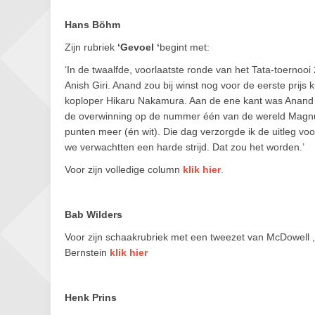
Hans Böhm
Zijn rubriek
‘Gevoel ‘
begint met:
‘In de twaalfde, voorlaatste ronde van het Tata-toern
Anish Giri. Anand zou bij winst nog voor de eerste prij
koploper Hikaru Nakamura. Aan de ene kant was Anand
de overwinning op de nummer één van de wereld Magnu
punten meer (én wit). Die dag verzorgde ik de uitleg vo
we verwachtten een harde strijd. Dat zou het worden.’
Voor zijn volledige column
klik hier
.
Bab Wilders
Voor zijn schaakrubriek met een tweezet van McDowell 
Bernstein
klik hier
Henk Prins