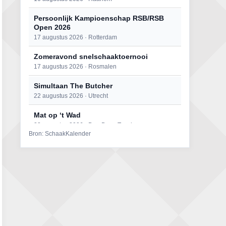
Persoonlijk Kampioenschap RSB/RSB
Open 2026
17 augustus 2026 · Rotterdam
Zomeravond snelschaaktoernooi
17 augustus 2026 · Rosmalen
Simultaan The Butcher
22 augustus 2026 · Utrecht
Mat op ‘t Wad
22 augustus 2026 · Den Burg, Texel
Bron: SchaakKalender
Open 6e Senioren-50+ Zomer-
rapidschaaktoernooi
22 augustus 2026 · Udenhout, Gemeente Tilburg
2e Utrechts kroegloperstoernooi
23 augustus 2026 · Utrecht
Open Eemlandtoernooi 2026
25 augustus 2026 · Bunschoten-Spakenburg