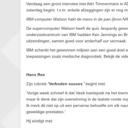
Vandaag een groot interview met Adri Timmermans in A
zaterdag begint. I.v.m. enkele afzeggingen zijn er nog
IBM-computer Watson hakt de mens in de pan (bron:N
De supercomputer Watson heeft de quiz Jeopardy gewonn
onderzoekcentrum van IBM hadden Ken Jennings en Brad 
uitzendingen, samen goed voor anderhalf uur vermaak.
IBM schenkt het gewonnen miljoen aan een goed doel en
toepassingen zoals medische diagnostiek. Bekijk de vid
Hans Ree
Zijn rubriek
‘Verboden succes ’
begint met:
‘Vorige week schreef ik dat Vasili Ivantsjoek na het toer
maar ik denk dat zijn overwinning in de laatste ronde no
Ik merk dit niet op uit een perverse behoefte om elk na
geweldige prestaties.’
Hij eindigt met: