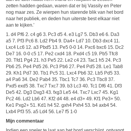
zetten hadden gedaan, waren dat er bij Vassily en Peter
nog maar zes. Ze wierpen hun starende blik van het bord
naar het publiek, en deden hun uiterste best elkaar niet
aan te kijken.’
1. d4 Pf6 2. c4 g6 3. Pc3 d5 4. e3 Lg7 5. Db3 e6 6. Da3
a5 7. Pf3 Pc6 8. Ld2 Pb4 9. Da4+ Ld7 10. Db3 dxc4 11.
Lxc4 Lc6 12. a3 Pbd5 13. Pe5 0-0 14. Pxc6 bxc6 15. Dc2
De7 16. 0-0 c5 17. Pe2 cxd4 18. Pxd4 c5 19. Pb5 Tfc8
20. Tfd1 Pg4 21. h3 Pe5 22. Le2 c4 23. Tac1 h5 24. Pc3
Pb6 25. Pe4 Pd5 26. Pc3 Pb6 27. Pe4 Pd5 28. Le1 Tab8
29. Kh1 Pd7 30. Tb1 Pc5 31. Lxc4 Pb6 32. Lb5 Pd5 33.
a4 Pa6 34. De2 Pab4 35. Tbc1 Tc7 36. Pc3 Tbc8 37.
Pxd5 exd5 38. Txc7 Txc7 39. b3 Lc3 40. Tc1 Df6 41. Df3
De5 42. Dg3 Dxg3 43. fxg3 Le5 44. Txc7 Lxc7 45. Kg1
Pc2 46. Ld2 Lb6 47. Kf2 d4 48. e4 d3+ 49. Kf1 Pe3+ 50.
Ke1 Pxg2+ 51. Kd1 h4 52. gxh4 Pxh4 53. b4 axb4 54.
Lxb4 Pf3 55. a5 Ld4 56. Le7 f5 1-0
Mijn commentaar
Indien een speler te laat aan het bord verschijnt, ontvangt