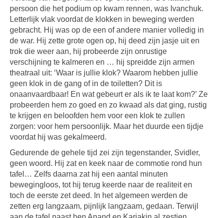
persoon die het podium op kwam rennen, was Ivanchuk.
Letterlijk vlak voordat de klokken in beweging werden
gebracht. Hij was op de een of andere manier volledig in
de war. Hij zette grote ogen op, hij deed zijn jasje uit en
trok die weer aan, hij probeerde zijn onrustige
verschijning te kalmeren en … hij spreidde zijn armen
theatraal uit: ‘Waar is jullie klok? Waarom hebben jullie
geen klok in de gang of in de toiletten? Dit is
onaanvaardbaar! En wat gebeurt er als ik te laat kom?’ Ze
probeerden hem zo goed en zo kwaad als dat ging, rustig
te krijgen en beloofden hem voor een klok te zullen
zorgen: voor hem persoonlijk. Maar het duurde een tijdje
voordat hij was gekalmeerd.
Gedurende de gehele tijd zei zijn tegenstander, Svidler,
geen woord. Hij zat en keek naar de commotie rond hun
tafel… Zelfs daarna zat hij een aantal minuten
bewegingloos, tot hij terug keerde naar de realiteit en
toch de eerste zet deed. In het algemeen werden de
zetten erg langzaam, pijnlijk langzaam, gedaan. Terwijl
aan de tafel naast hen Anand en Karjakin al zestien