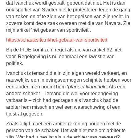
dat Ivanchuk wordt gestraft, gebeurt dat niet. Het is dan
ook sportief van Svidler niet te protesteren tegen de gang
van zaken en af te zien van het opeisen van zijn recht. In
zoverre komt deze zaak overeen met die van Navara. Zie
mijn artikel ‘het gebaar van sportiviteit’.
https://schaaksite.nl/het-gebaar-van-sportiviteit
Bij de FIDE komt zo’n regel als die van artikel 32 niet
voor. Regelgeving is nu eenmaal een kwestie van
politiek.
Ivanchuk is iemand die in zijn eigen wereld verkeert, en
nauwelijks een inlevingsvermogen schijnt te hebben voor
een ander, men noemt hem
‘planeet Ivanchuk’
. Als een
andere schaker – iemand die wel voor redengeving
vatbaar is – zich had gedragen als Ivanchuk had de
arbiter hem misschien wel een waarschuwing of een
tijdstraf gegeven.
Zoals altijd moet een arbiter rekening houden met de
persoon van de schaker. Het valt niet mee om arbiter te
zijn. Wat had u beslist als u de arbiter was geweest?