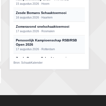
15 augustus 2026 · Hoorn
Zesde Bomans Schaaktoernooi
16 augustus 2026 · Haarlem
Zomeravond snelschaaktoernooi
17 augustus 2026 · Rosmalen
Persoonlijk Kampioenschap RSB/RSB
Open 2026
17 augustus 2026 · Rotterdam
Zesde Bomans Schaaktoernooi
Bron: SchaakKalender
17 augustus 2026 · Haarlem
Persoonlijk Kampioenschap RSB/RSB
Open 2026
18 augustus 2026 · Rotterdam
Zomeravond snelschaaktoernooi
18 augustus 2026 · Rosmalen
Mat op ‘t Wad