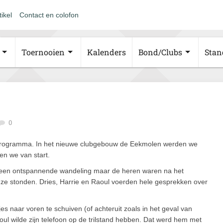
tikel
Contact en colofon
Toernooien
Kalenders
Bond/Clubs
Stan
0
 programma. In het nieuwe clubgebouw de Eekmolen werden we
gen we van start.
g een ontspannende wandeling maar de heren waren na het
r ze stonden. Dries, Harrie en Raoul voerden hele gesprekken over
s naar voren te schuiven (of achteruit zoals in het geval van
aoul wilde zijn telefoon op de trilstand hebben. Dat werd hem met