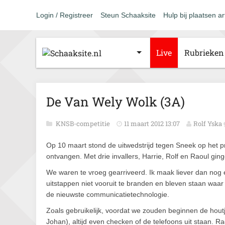
Login / Registreer
Steun Schaaksite
Hulp bij plaatsen ar
Live
Rubrieken
De Van Wely Wolk (3A)
KNSB-competitie
11 maart 2012 13:07
Rolf Yska
Op 10 maart stond de uitwedstrijd tegen Sneek op het
ontvangen. Met drie invallers, Harrie, Rolf en Raoul gin
We waren te vroeg gearriveerd. Ik maak liever dan no
uitstappen niet vooruit te branden en bleven staan waa
de nieuwste communicatietechnologie.
Zoals gebruikelijk, voordat we zouden beginnen de houtje
Johan), altijd even checken of de telefoons uit staan. R