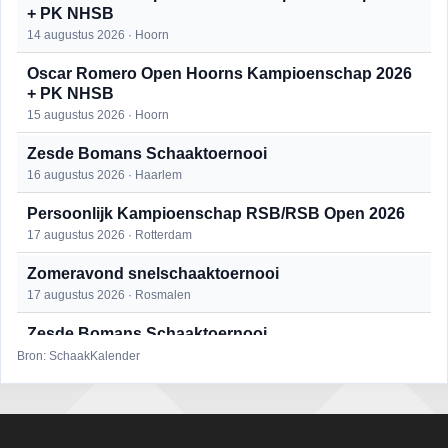
+ PK NHSB
14 augustus 2026 · Hoorn
Oscar Romero Open Hoorns Kampioenschap 2026
+ PK NHSB
15 augustus 2026 · Hoorn
Zesde Bomans Schaaktoernooi
16 augustus 2026 · Haarlem
Persoonlijk Kampioenschap RSB/RSB Open 2026
17 augustus 2026 · Rotterdam
Zomeravond snelschaaktoernooi
17 augustus 2026 · Rosmalen
Zesde Bomans Schaaktoernooi
17 augustus 2026 · Haarlem
Bron: SchaakKalender
Zomeravond snelschaaktoernooi
18 augustus 2026 · Rosmalen