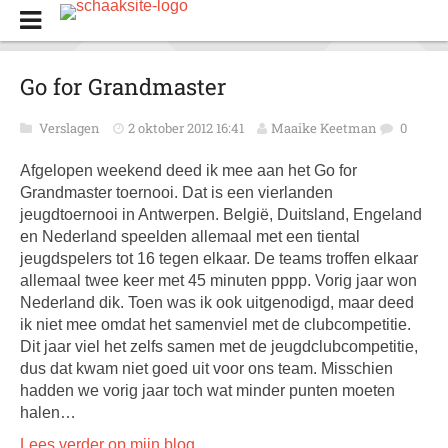
Go for Grandmaster
Verslagen
2 oktober 2012 16:41
Maaike Keetman
0
Afgelopen weekend deed ik mee aan het Go for
Grandmaster toernooi. Dat is een vierlanden
jeugdtoernooi in Antwerpen. België, Duitsland, Engeland
en Nederland speelden allemaal met een tiental
jeugdspelers tot 16 tegen elkaar. De teams troffen elkaar
allemaal twee keer met 45 minuten pppp. Vorig jaar won
Nederland dik. Toen was ik ook uitgenodigd, maar deed
ik niet mee omdat het samenviel met de clubcompetitie.
Dit jaar viel het zelfs samen met de jeugdclubcompetitie,
dus dat kwam niet goed uit voor ons team. Misschien
hadden we vorig jaar toch wat minder punten moeten
halen…
Lees verder op mijn blog