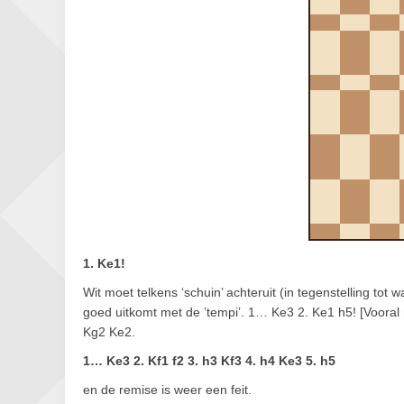
1. Ke1!
Wit moet telkens ‘schuin’ achteruit (in tegenstelling tot 
goed uitkomt met de ’tempi’. 1… Ke3 2. Ke1 h5! [Vooral n
Kg2 Ke2.
1… Ke3 2. Kf1 f2 3. h3 Kf3 4. h4 Ke3 5. h5
en de remise is weer een feit.