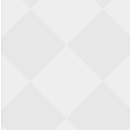
SIOK Rapid Schaaktoernooi
5 september 2026 · Oosterhout
Jan Schut Rapidtoernooi
5 september 2026 · Groningen
Kroeglopertoernooi Putten
5 september 2026 · Putten