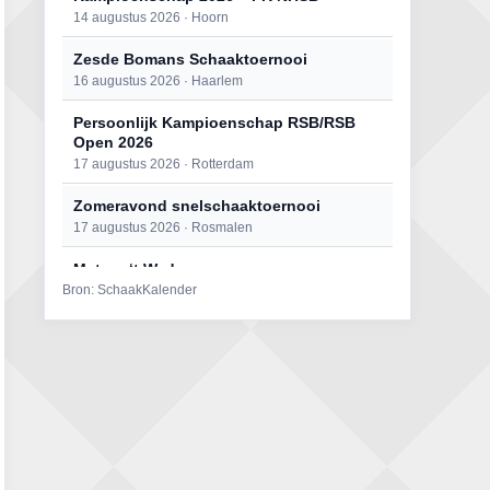
14 augustus 2026 · Hoorn
Zesde Bomans Schaaktoernooi
16 augustus 2026 · Haarlem
Persoonlijk Kampioenschap RSB/RSB
Open 2026
17 augustus 2026 · Rotterdam
Zomeravond snelschaaktoernooi
17 augustus 2026 · Rosmalen
Mat op ‘t Wad
Bron: SchaakKalender
22 augustus 2026 · Den Burg, Texel
Open 6e Senioren-50+ Zomer-
rapidschaaktoernooi
22 augustus 2026 · Udenhout, Gemeente Tilburg
Simultaan The Butcher
22 augustus 2026 · Utrecht
2e Utrechts kroegloperstoernooi