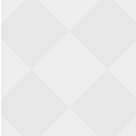
23 augustus 2026 · Utrecht
Open Eemlandtoernooi 2026
25 augustus 2026 · Bunschoten-Spakenburg
Nazomervierkampentoernooi 2026
28 augustus 2026 · Assen
KC Open
28 augustus 2026 · Haarlem
11e Goirles Weekend Kampioenschap
28 augustus 2026 · Goirle
Keisnel Schaaktoernooi
29 augustus 2026 · Amersfoort
Kroeg & Loper Leiden
30 augustus 2026 · Leiden
Open Schaakkampioenschap van
Arnhem
4 september 2026 · ARNHEM