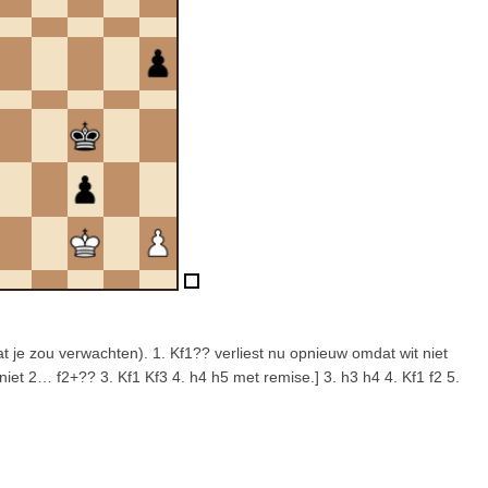
wat je zou verwachten). 1. Kf1?? verliest nu opnieuw omdat wit niet
iet 2… f2+?? 3. Kf1 Kf3 4. h4 h5 met remise.] 3. h3 h4 4. Kf1 f2 5.