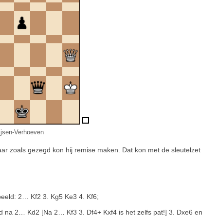
ijsen-Verhoeven
Maar zoals gezegd kon hij remise maken. Dat kon met de sleutelzet
beeld: 2… Kf2 3. Kg5 Ke3 4. Kf6;
d na 2… Kd2 [Na 2… Kf3 3. Df4+ Kxf4 is het zelfs pat!] 3. Dxe6 en