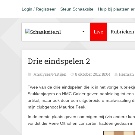
Login / Registreer
Steun Schaaksite
Hulp bij plaatsen ar
Live
Rubrieken
Drie eindspelen 2
Analyses/Partijen
8 oktober 2012 18:04
Herman 
Twee van de drie eindspelen die ik in het vorige rubrie
Stukkenjagers en HMC Calder geven aanleiding tot een 
artikel, maar ook door een uitgebreide e-mailwisseling d
mijn clubgenoot Maurice Peek.
In de eerste plaats gaven sommigen mij (via andere kan
vondst die René Olthof en consorten hadden gedaan in d