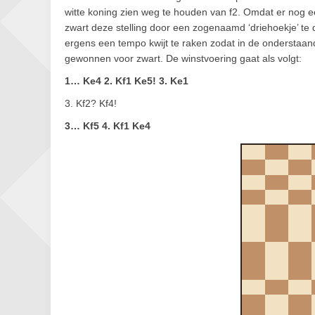
witte koning zien weg te houden van f2. Omdat er nog e
zwart deze stelling door een zogenaamd ‘driehoekje’ te 
ergens een tempo kwijt te raken zodat in de onderstaande
gewonnen voor zwart. De winstvoering gaat als volgt:
1… Ke4 2. Kf1 Ke5! 3. Ke1
3. Kf2? Kf4!
3… Kf5 4. Kf1 Ke4