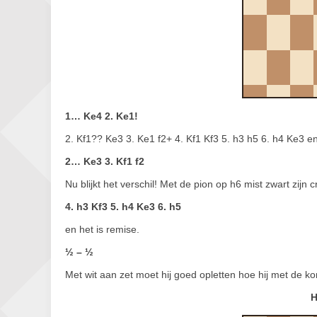
1… Ke4 2. Ke1!
2. Kf1?? Ke3 3. Ke1 f2+ 4. Kf1 Kf3 5. h3 h5 6. h4 Ke3 en
2… Ke3 3. Kf1 f2
Nu blijkt het verschil! Met de pion op h6 mist zwart zijn 
4. h3 Kf3 5. h4 Ke3 6. h5
en het is remise.
½ – ½
Met wit aan zet moet hij goed opletten hoe hij met de 
H