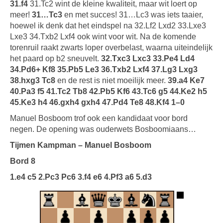
31.f4
31.Tc2 wint de kleine kwaliteit, maar wit loert op
meer!
31…Tc3
en met succes! 31…Lc3 was iets taaier,
hoewel ik denk dat het eindspel na 32.Lf2 Lxd2 33.Lxe3
Lxe3 34.Txb2 Lxf4 ook wint voor wit. Na de komende
torenruil raakt zwarts loper overbelast, waarna uiteindelijk
het paard op b2 sneuvelt.
32.Txc3 Lxc3 33.Pe4 Ld4
34.Pd6+ Kf8 35.Pb5 Le3 36.Txb2 Lxf4 37.Lg3 Lxg3
38.hxg3 Tc8
en de rest is niet moeilijk meer.
39.a4 Ke7
40.Pa3 f5 41.Tc2 Tb8 42.Pb5 Kf6 43.Tc6 g5 44.Ke2 h5
45.Ke3 h4 46.gxh4 gxh4 47.Pd4 Te8 48.Kf4 1–0
Manuel Bosboom trof ook een kandidaat voor bord
negen. De opening was ouderwets Bosboomiaans…
Tijmen Kampman – Manuel Bosboom
Bord 8
1.e4 c5 2.Pc3 Pc6 3.f4 e6 4.Pf3 a6 5.d3