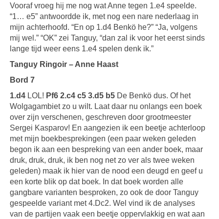
Vooraf vroeg hij me nog wat Anne tegen 1.e4 speelde.
“1… e5” antwoordde ik, met nog een nare nederlaag in
mijn achterhoofd. “En op 1.d4 Benkö he?” “Ja, volgens
mij wel.” “OK” zei Tanguy, “dan zal ik voor het eerst sinds
lange tijd weer eens 1.e4 spelen denk ik.”
Tanguy Ringoir – Anne Haast
Bord 7
1.d4
LOL!
Pf6 2.c4 c5 3.d5 b5
De Benkö dus. Of het
Wolgagambiet zo u wilt. Laat daar nu onlangs een boek
over zijn verschenen, geschreven door grootmeester
Sergei Kasparov! En aangezien ik een beetje achterloop
met mijn boekbesprekingen (een paar weken geleden
begon ik aan een bespreking van een ander boek, maar
druk, druk, druk, ik ben nog net zo ver als twee weken
geleden) maak ik hier van de nood een deugd en geef u
een korte blik op dat boek. In dat boek worden alle
gangbare varianten besproken, zo ook de door Tanguy
gespeelde variant met 4.Dc2. Wel vind ik de analyses
van de partijen vaak een beetje oppervlakkig en wat aan