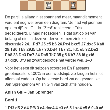
De partij is allang niet spannend meer, maar dit moment
verdient nog wel even een diagram. “Je had vijf pionnen
op een rij!” zei Guido. “Zes!” repliceerde Friso
gedecideerd. U mag het zeggen. Is dat gat op b4 van
belang of niet in deze verder volkomen zinloze
discussie?
24…Pd7 25.c5 b6 26.Pc4 bxc5 27.dxc5 Ka8
28.Td6 Tb8 29.f5 Lh7 30.Dd4 Tb7 31.Td1 e5 32.De3
Pb8 33.Dc3 De7 34.Da5 Tc7 35.g5 Kb7 36.f6 gxf6
37.gxf6 Df8
en zwart geloofde het verder wel. 1–0
Voor het eerst dit seizoen scoorden En Passants
grootmeesters 100% in een wedstrijd. Ze kregen het niet
allemaal cadeau. Op het eerste bord zat de gevaarlijke
Jan Sprenger om Anish Giri van zich af te houden.
Anish Giri – Jan Sprenger
Bord 1
1.Pf3 d5 2.d4 Pf6 3.c4 dxc4 4.e3 e6 5.Lxc4 c5 6.0–0 a6