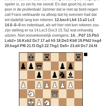
speler is, zo zei hij me vooraf. En dan gooit hij zo een
pion in de prullenbak! Jammer dat ie niet op bord negen
zat! Frans verklaarde na afloop dat hij overzien had dat
wit dadelijk lang kan rokeren.
12.bxc4 Lb4 13.a3 Lc3
14.0–0–0
en inderdaad, als wit hier niet kon rokeren zou
zijn stelling er na 14.Lxc3 Dxc3 15.Ta2 wat onhandig
uitzien. Niet onoverkomelijk overigens.
14…Pd7 15.Pb3
Lxb2+ 16.Kxb2 Dc7 17.a4 h5 18.De3 Kb8 19.Pfd2 hxg4
20.hxg4 Pf6 21.f3 Dg3 22.Thg1 De5+ 23.d4 Dc7 24.f4