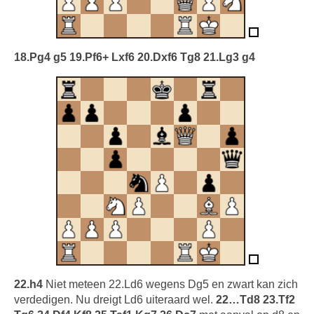
18.Pg4 g5 19.Pf6+ Lxf6 20.Dxf6 Tg8 21.Lg3 g4
22.h4
Niet meteen 22.Ld6 wegens Dg5 en zwart kan zich
verdedigen. Nu dreigt Ld6 uiteraard wel.
22…Td8 23.Tf2