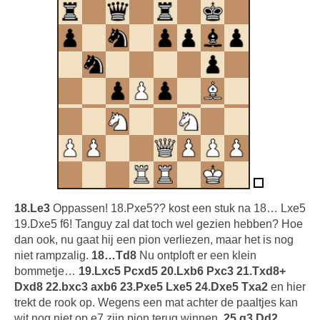
18.Le3
Oppassen! 18.Pxe5?? kost een stuk na 18… Lxe5
19.Dxe5 f6! Tanguy zal dat toch wel gezien hebben? Hoe
dan ook, nu gaat hij een pion verliezen, maar het is nog
niet rampzalig.
18…Td8
Nu ontploft er een klein
bommetje…
19.Lxc5 Pcxd5 20.Lxb6 Pxc3 21.Txd8+
Dxd8 22.bxc3 axb6 23.Pxe5 Lxe5 24.Dxe5 Txa2
en hier
trekt de rook op. Wegens een mat achter de paaltjes kan
wit nog niet op e7 zijn pion terug winnen.
25.g3 Dd2