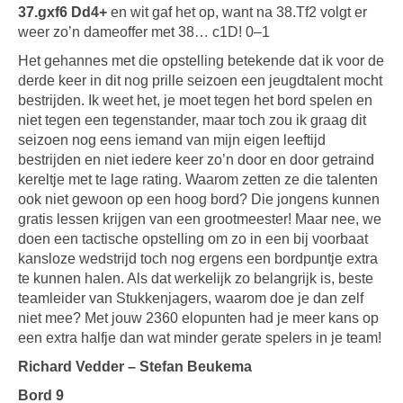
37.gxf6 Dd4+
en wit gaf het op, want na 38.Tf2 volgt er
weer zo’n dameoffer met 38… c1D! 0–1
Het gehannes met die opstelling betekende dat ik voor de
derde keer in dit nog prille seizoen een jeugdtalent mocht
bestrijden. Ik weet het, je moet tegen het bord spelen en
niet tegen een tegenstander, maar toch zou ik graag dit
seizoen nog eens iemand van mijn eigen leeftijd
bestrijden en niet iedere keer zo’n door en door getraind
kereltje met te lage rating. Waarom zetten ze die talenten
ook niet gewoon op een hoog bord? Die jongens kunnen
gratis lessen krijgen van een grootmeester! Maar nee, we
doen een tactische opstelling om zo in een bij voorbaat
kansloze wedstrijd toch nog ergens een bordpuntje extra
te kunnen halen. Als dat werkelijk zo belangrijk is, beste
teamleider van Stukkenjagers, waarom doe je dan zelf
niet mee? Met jouw 2360 elopunten had je meer kans op
een extra halfje dan wat minder gerate spelers in je team!
Richard Vedder – Stefan Beukema
Bord 9