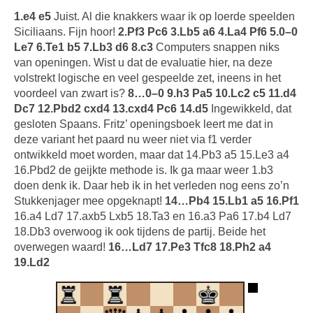
1.e4 e5
Juist. Al die knakkers waar ik op loerde speelden
Siciliaans. Fijn hoor!
2.Pf3 Pc6 3.Lb5 a6 4.La4 Pf6 5.0–0
Le7 6.Te1 b5 7.Lb3 d6 8.c3
Computers snappen niks
van openingen. Wist u dat de evaluatie hier, na deze
volstrekt logische en veel gespeelde zet, ineens in het
voordeel van zwart is?
8…0–0 9.h3 Pa5 10.Lc2 c5 11.d4
Dc7 12.Pbd2 cxd4 13.cxd4 Pc6 14.d5
Ingewikkeld, dat
gesloten Spaans. Fritz’ openingsboek leert me dat in
deze variant het paard nu weer niet via f1 verder
ontwikkeld moet worden, maar dat 14.Pb3 a5 15.Le3 a4
16.Pbd2 de geijkte methode is. Ik ga maar weer 1.b3
doen denk ik. Daar heb ik in het verleden nog eens zo’n
Stukkenjager mee opgeknapt!
14…Pb4 15.Lb1 a5 16.Pf1
16.a4 Ld7 17.axb5 Lxb5 18.Ta3 en 16.a3 Pa6 17.b4 Ld7
18.Db3 overwoog ik ook tijdens de partij. Beide het
overwegen waard!
16…Ld7 17.Pe3 Tfc8 18.Ph2 a4
19.Ld2