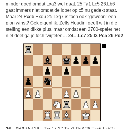
minder goed omdat Lxa3 wel gaat. 25.Ta1 Lc5 26.Lb6
gaat immers niet omdat de loper op c5 nu gedekt staat.
Maar 24.Pxd6 Pxd6 25.Lxg7 is toch ook “gewoon” een
pion winst? Gek eigenlijk. Zelfs Houdini geeft wit in die
stelling een dikke plus, maar omdat een 2700-speler het
niet doet ga je toch twijfelen…
24…Lc7 25.f3 Pc5 26.Pd2
26…Pd3
Met 26…Txe1+ 27.Txe1 Pd3 28.Txc6 Lxh2+