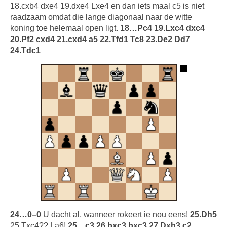
18.cxb4 dxe4 19.dxe4 Lxe4 en dan iets maal c5 is niet
raadzaam omdat die lange diagonaal naar de witte
koning toe helemaal open ligt.
18…Pc4 19.Lxc4 dxc4
20.Pf2 cxd4 21.cxd4 a5 22.Tfd1 Tc8 23.De2 Dd7
24.Tdc1
24…0–0
U dacht al, wanneer rokeert ie nou eens!
25.Dh5
25.Txc4?? La6!
25…c3 26.bxc3 bxc3 27.Dxh3 c2