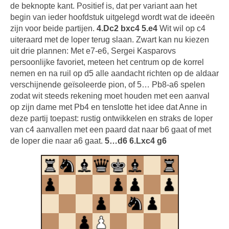
de beknopte kant. Positief is, dat per variant aan het
begin van ieder hoofdstuk uitgelegd wordt wat de ideeën
zijn voor beide partijen.
4.Dc2 bxc4 5.e4
Wit wil op c4
uiteraard met de loper terug slaan. Zwart kan nu kiezen
uit drie plannen: Met e7-e6, Sergei Kasparovs
persoonlijke favoriet, meteen het centrum op de korrel
nemen en na ruil op d5 alle aandacht richten op de aldaar
verschijnende geïsoleerde pion, of 5… Pb8-a6 spelen
zodat wit steeds rekening moet houden met een aanval
op zijn dame met Pb4 en tenslotte het idee dat Anne in
deze partij toepast: rustig ontwikkelen en straks de loper
van c4 aanvallen met een paard dat naar b6 gaat of met
de loper die naar a6 gaat.
5…d6 6.Lxc4 g6