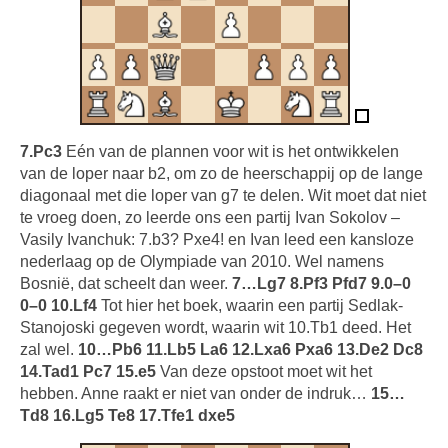
7.Pc3
Eén van de plannen voor wit is het ontwikkelen
van de loper naar b2, om zo de heerschappij op de lange
diagonaal met die loper van g7 te delen. Wit moet dat niet
te vroeg doen, zo leerde ons een partij Ivan Sokolov –
Vasily Ivanchuk: 7.b3? Pxe4! en Ivan leed een kansloze
nederlaag op de Olympiade van 2010. Wel namens
Bosnië, dat scheelt dan weer.
7…Lg7 8.Pf3 Pfd7 9.0–0
0–0 10.Lf4
Tot hier het boek, waarin een partij Sedlak-
Stanojoski gegeven wordt, waarin wit 10.Tb1 deed. Het
zal wel.
10…Pb6 11.Lb5 La6 12.Lxa6 Pxa6 13.De2 Dc8
14.Tad1 Pc7 15.e5
Van deze opstoot moet wit het
hebben. Anne raakt er niet van onder de indruk…
15…
Td8 16.Lg5 Te8 17.Tfe1 dxe5