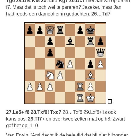
Tg6 24.Df4 Kf8 25.Taf1 Kg7 26.Dc7
met aanval op d8 en
f7. Maar dat is toch wel te pareren? Jazeker, maar Jan
had reeds een dameoffer in gedachten.
26…Td7
27.Le5+ f6 28.Txf6! Txc7
28…Txf6 29.Lxf6+ is ook
kansloos.
29.Tf7+
en over twee zetten mat op h8. Zwart
gaf het op. 1–0
Van Erwin l’Ami dacht ik de hele tijd dat hij niet bijzonder