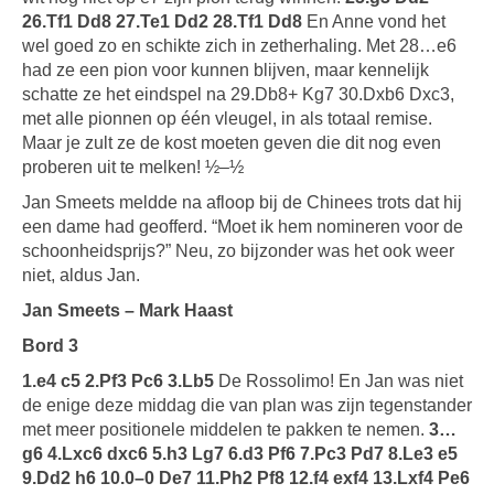
26.Tf1 Dd8 27.Te1 Dd2 28.Tf1 Dd8
En Anne vond het
wel goed zo en schikte zich in zetherhaling. Met 28…e6
had ze een pion voor kunnen blijven, maar kennelijk
schatte ze het eindspel na 29.Db8+ Kg7 30.Dxb6 Dxc3,
met alle pionnen op één vleugel, in als totaal remise.
Maar je zult ze de kost moeten geven die dit nog even
proberen uit te melken! ½–½
Jan Smeets meldde na afloop bij de Chinees trots dat hij
een dame had geofferd. “Moet ik hem nomineren voor de
schoonheidsprijs?” Neu, zo bijzonder was het ook weer
niet, aldus Jan.
Jan Smeets – Mark Haast
Bord 3
1.e4 c5 2.Pf3 Pc6 3.Lb5
De Rossolimo! En Jan was niet
de enige deze middag die van plan was zijn tegenstander
met meer positionele middelen te pakken te nemen.
3…
g6 4.Lxc6 dxc6 5.h3 Lg7 6.d3 Pf6 7.Pc3 Pd7 8.Le3 e5
9.Dd2 h6 10.0–0 De7 11.Ph2 Pf8 12.f4 exf4 13.Lxf4 Pe6