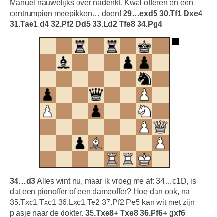
Manuel nauwelijks over nadenkt. Kwal offeren en een
centrumpion meepikken… doen!
29…exd5 30.Tf1 Dxe4
31.Tae1 d4 32.Pf2 Dd5 33.Ld2 Tfe8 34.Pg4
34…d3
Alles wint nu, maar ik vroeg me af: 34…c1D, is
dat een pionoffer of een dameoffer? Hoe dan ook, na
35.Txc1 Txc1 36.Lxc1 Te2 37.Pf2 Pe5 kan wit met zijn
plasje naar de dokter.
35.Txe8+ Txe8 36.Pf6+ gxf6