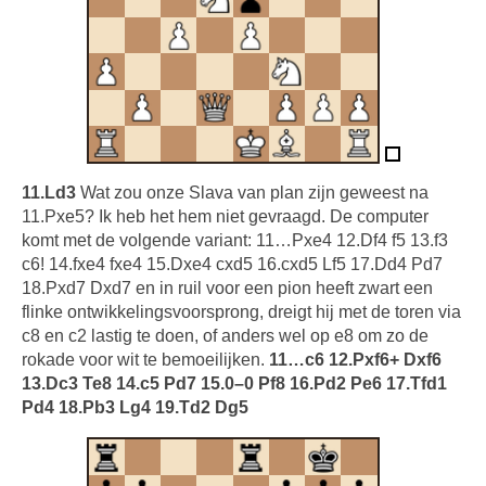
11.Ld3
Wat zou onze Slava van plan zijn geweest na
11.Pxe5? Ik heb het hem niet gevraagd. De computer
komt met de volgende variant: 11…Pxe4 12.Df4 f5 13.f3
c6! 14.fxe4 fxe4 15.Dxe4 cxd5 16.cxd5 Lf5 17.Dd4 Pd7
18.Pxd7 Dxd7 en in ruil voor een pion heeft zwart een
flinke ontwikkelingsvoorsprong, dreigt hij met de toren via
c8 en c2 lastig te doen, of anders wel op e8 om zo de
rokade voor wit te bemoeilijken.
11…c6 12.Pxf6+ Dxf6
13.Dc3 Te8 14.c5 Pd7 15.0–0 Pf8 16.Pd2 Pe6 17.Tfd1
Pd4 18.Pb3 Lg4 19.Td2 Dg5