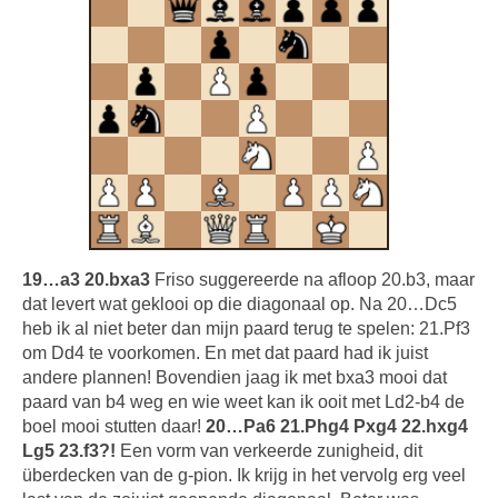
19…a3 20.bxa3
Friso suggereerde na afloop 20.b3, maar
dat levert wat geklooi op die diagonaal op. Na 20…Dc5
heb ik al niet beter dan mijn paard terug te spelen: 21.Pf3
om Dd4 te voorkomen. En met dat paard had ik juist
andere plannen! Bovendien jaag ik met bxa3 mooi dat
paard van b4 weg en wie weet kan ik ooit met Ld2-b4 de
boel mooi stutten daar!
20…Pa6 21.Phg4 Pxg4 22.hxg4
Lg5 23.f3?!
Een vorm van verkeerde zunigheid, dit
überdecken van de g-pion. Ik krijg in het vervolg erg veel