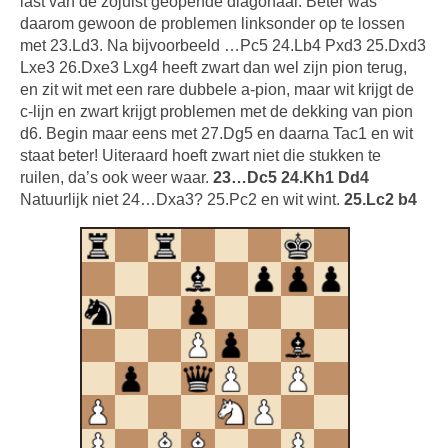
last van de zojuist geopende diagonaal. Beter was
daarom gewoon de problemen linksonder op te lossen
met 23.Ld3. Na bijvoorbeeld …Pc5 24.Lb4 Pxd3 25.Dxd3
Lxe3 26.Dxe3 Lxg4 heeft zwart dan wel zijn pion terug,
en zit wit met een rare dubbele a-pion, maar wit krijgt de
c-lijn en zwart krijgt problemen met de dekking van pion
d6. Begin maar eens met 27.Dg5 en daarna Tac1 en wit
staat beter! Uiteraard hoeft zwart niet die stukken te
ruilen, da’s ook weer waar.
23…Dc5 24.Kh1 Dd4
Natuurlijk niet 24…Dxa3? 25.Pc2 en wit wint.
25.Lc2 b4