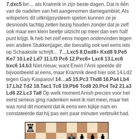
7.dxc5
brr… als Kramnik in zijn beste dagen. Dat is één
van de nadelen van het aangenomen damegambiet. Als
witspelers dit uitknijpsysteem spelen kunnen ze je
desnoods tachtig zetten bezig houden zonder dat je zelf
ook maar een klein beetje uitzicht op meer dan een half
punt krijgt. Ik heb het zelf eens mogen ondervinden tegen
een andere Stukkenjager, die toevallig ook wel eens iets
op Schaaksite schrijft…
7…Lxc5 8.Dxd8+ Kxd8 9.Pe5
Ke7 10.Le2 Ld7 11.Lf3 Pc6 12.Pxc6+ Lxc6 13.Lxc6
bxc6 14.b3
Niet nieuw, want Erwin l’Ami speelde dit
bijvoorbeeld al eens, maar Kramnik deed hier ooit 14.Ld2
tegen Gary Kasparov!
14…a5 15.Pc3 Thd8 16.Pa4 Lb4
17.Lb2 Td2 18.Tac1 Tc8 19.Pb6 Tcd8 20.Pc4 Te2 21.a3
Ld6 22.Lc3 Ta8
Op welk moment Anish precies voor het
eerst serieus ging nadenken weet ik niet meer, maar het
was rond dit moment dat ik eens een kijkje nam en
constateerde dat hij pas een paar minuten verbruikt had.