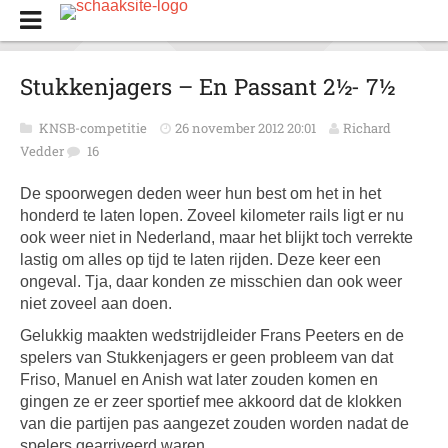
Stukkenjagers – En Passant 2½- 7½
KNSB-competitie
26 november 2012 20:01
Richard
Vedder
16
De spoorwegen deden weer hun best om het in het
honderd te laten lopen. Zoveel kilometer rails ligt er nu
ook weer niet in Nederland, maar het blijkt toch verrekte
lastig om alles op tijd te laten rijden. Deze keer een
ongeval. Tja, daar konden ze misschien dan ook weer
niet zoveel aan doen.
Gelukkig maakten wedstrijdleider Frans Peeters en de
spelers van Stukkenjagers er geen probleem van dat
Friso, Manuel en Anish wat later zouden komen en
gingen ze er zeer sportief mee akkoord dat de klokken
van die partijen pas aangezet zouden worden nadat de
spelers gearriveerd waren.