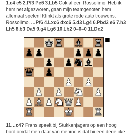
1.e4 c5 2.Pf3 Pc6 3.Lb5
Ook al een Rossolimo! Heb ik
hem net afgezworen, gaan mijn teamgenoten hem
allemaal spelen! Klinkt als grote rode auto trouwens,
Rossolimo.
…Pf6 4.Lxc6 dxc6 5.d3 Lg4 6.Pbd2 e6 7.h3
Lh5 8.b3 Da5 9.g4 Lg6 10.Lb2 0–0–0 11.De2
11…c4?
Frans speelt bij Stukkenjagers op een hoog
bord omdat men daar van mening is dat hij een degelijke