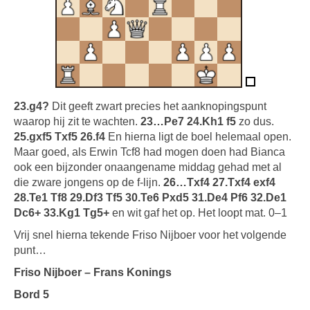
23.g4?
Dit geeft zwart precies het aanknopingspunt
waarop hij zit te wachten.
23…Pe7 24.Kh1 f5
zo dus.
25.gxf5 Txf5 26.f4
En hierna ligt de boel helemaal open.
Maar goed, als Erwin Tcf8 had mogen doen had Bianca
ook een bijzonder onaangename middag gehad met al
die zware jongens op de f-lijn.
26…Txf4 27.Txf4 exf4
28.Te1 Tf8 29.Df3 Tf5 30.Te6 Pxd5 31.De4 Pf6 32.De1
Dc6+ 33.Kg1 Tg5+
en wit gaf het op. Het loopt mat. 0–1
Vrij snel hierna tekende Friso Nijboer voor het volgende
punt…
Friso Nijboer – Frans Konings
Bord 5