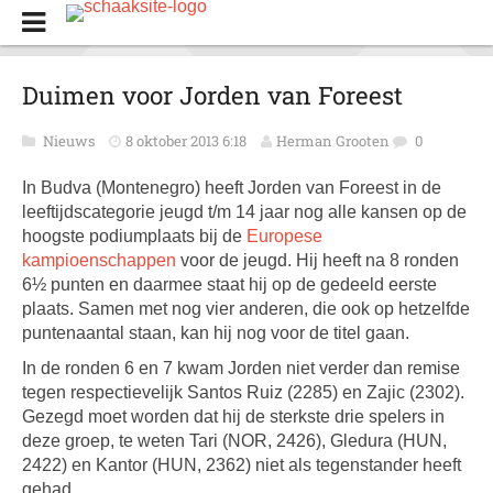
Duimen voor Jorden van Foreest
Nieuws
8 oktober 2013 6:18
Herman Grooten
0
In Budva (Montenegro) heeft Jorden van Foreest in de
leeftijdscategorie jeugd t/m 14 jaar nog alle kansen op de
hoogste podiumplaats bij de
Europese
kampioenschappen
voor de jeugd. Hij heeft na 8 ronden
6½ punten en daarmee staat hij op de gedeeld eerste
plaats. Samen met nog vier anderen, die ook op hetzelfde
puntenaantal staan, kan hij nog voor de titel gaan.
In de ronden 6 en 7 kwam Jorden niet verder dan remise
tegen respectievelijk Santos Ruiz (2285) en Zajic (2302).
Gezegd moet worden dat hij de sterkste drie spelers in
deze groep, te weten Tari (NOR, 2426), Gledura (HUN,
2422) en Kantor (HUN, 2362) niet als tegenstander heeft
gehad.