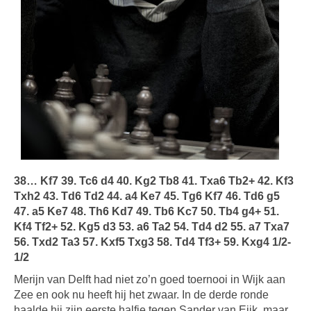
38… Kf7 39. Tc6 d4 40. Kg2 Tb8 41. Txa6 Tb2+ 42. Kf3
Txh2 43. Td6 Td2 44. a4 Ke7 45. Tg6 Kf7 46. Td6 g5
47. a5 Ke7 48. Th6 Kd7 49. Tb6 Kc7 50. Tb4 g4+ 51.
Kf4 Tf2+ 52. Kg5 d3 53. a6 Ta2 54. Td4 d2 55. a7 Txa7
56. Txd2 Ta3 57. Kxf5 Txg3 58. Td4 Tf3+ 59. Kxg4 1/2-
1/2
Merijn van Delft had niet zo’n goed toernooi in Wijk aan
Zee en ook nu heeft hij het zwaar. In de derde ronde
haalde hij zijn eerste halfje tegen Sander van Eijk, maar