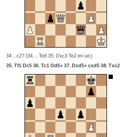
34…c2? (34… Te8 35. Dxc3 Te2 en uit.)
35. Tf1 Dc5 36. Tc1 Dd5+ 37. Dxd5+ cxd5 38. Txc2