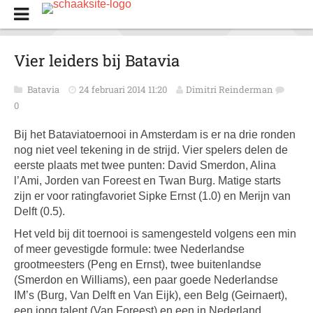
Vier leiders bij Batavia
Batavia
24 februari 2014 11:20
Dimitri Reinderman
0
Bij het Bataviatoernooi in Amsterdam is er na drie ronden
nog niet veel tekening in de strijd. Vier spelers delen de
eerste plaats met twee punten: David Smerdon, Alina
l’Ami, Jorden van Foreest en Twan Burg. Matige starts
zijn er voor ratingfavoriet Sipke Ernst (1.0) en Merijn van
Delft (0.5).
Het veld bij dit toernooi is samengesteld volgens een min
of meer gevestigde formule: twee Nederlandse
grootmeesters (Peng en Ernst), twee buitenlandse
(Smerdon en Williams), een paar goede Nederlandse
IM’s (Burg, Van Delft en Van Eijk), een Belg (Geirnaert),
een jong talent (Van Foreest) en een in Nederland