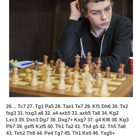
26… Tc7 27. Tg1 Pa5 28. Tae1 Te7 29. Kf1 Dh6 30. Te2
fxg3 31. hxg3 a6 32. a4 axb5 33. axb5 Ta8 34. Kg2
Lxc3 35. Dxc3 Dg7 36. Dxg7+ Kxg7 37. g4 Kf6 38. Kg3
Pb7 39. gxf5 Kxf5 40. Th1 Ta2 41. Th4 g5 42. Th5 Ta8
43. Teh2 Th8 44. Pe4 Tg7 45. Th1 Ke5 46. Txg5+