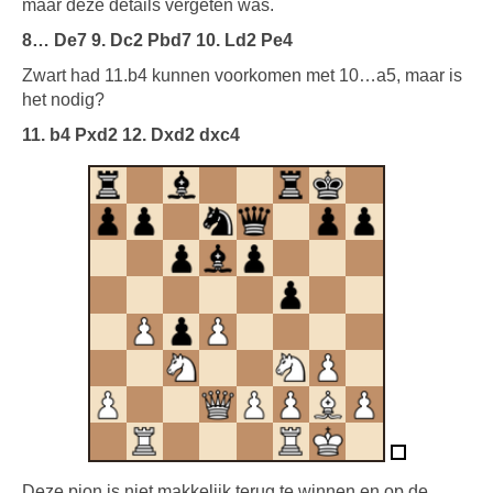
maar deze details vergeten was.
8… De7 9. Dc2 Pbd7 10. Ld2 Pe4
Zwart had 11.b4 kunnen voorkomen met 10…a5, maar is
het nodig?
11. b4 Pxd2 12. Dxd2 dxc4
Deze pion is niet makkelijk terug te winnen en op de