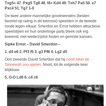
Txg5+ 47. Pxg5 Tg8 48. f4+ Kd4 49. Txh7 Pa5 50. e7
Pxc4 51. Tg7 1-0
De twee andere mannelijke grootmeesters (beiden
favoriet op rating in dit toernooi) speelden in de tweede
ronde tegen elkaar. Smerdon en Ernst hebben attractieve
speelstijlen en hun onderlinge partij bleek ook erg
boeiend, met wederzijdse fouten en gemiste kansen.
Sipke Ernst – David Smerdon –
1. d4 e6 2. Pf3 f5 3. g3 Pf6 4. Lg2 d5
Ooit zweerde David Smerdon dat hij
nooit meer de
Stonewall zou spelen.
Nooit, tot de volgende keer
blijkbaar.
5. O-O Ld6 6. c4 c6