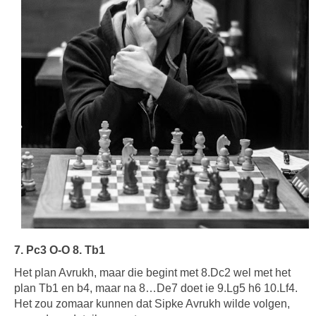
7. Pc3 O-O 8. Tb1
Het plan Avrukh, maar die begint met 8.Dc2 wel met het
plan Tb1 en b4, maar na 8…De7 doet ie 9.Lg5 h6 10.Lf4.
Het zou zomaar kunnen dat Sipke Avrukh wilde volgen,