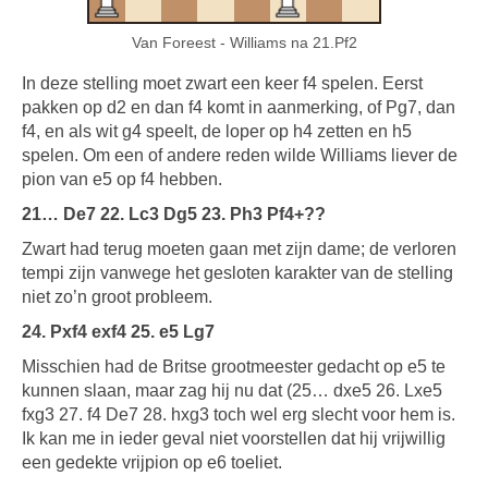
Van Foreest - Williams na 21.Pf2
In deze stelling moet zwart een keer f4 spelen. Eerst
pakken op d2 en dan f4 komt in aanmerking, of Pg7, dan
f4, en als wit g4 speelt, de loper op h4 zetten en h5
spelen. Om een of andere reden wilde Williams liever de
pion van e5 op f4 hebben.
21… De7 22. Lc3 Dg5 23. Ph3 Pf4+??
Zwart had terug moeten gaan met zijn dame; de verloren
tempi zijn vanwege het gesloten karakter van de stelling
niet zo’n groot probleem.
24. Pxf4 exf4 25. e5 Lg7
Misschien had de Britse grootmeester gedacht op e5 te
kunnen slaan, maar zag hij nu dat (25… dxe5 26. Lxe5
fxg3 27. f4 De7 28. hxg3 toch wel erg slecht voor hem is.
Ik kan me in ieder geval niet voorstellen dat hij vrijwillig
een gedekte vrijpion op e6 toeliet.