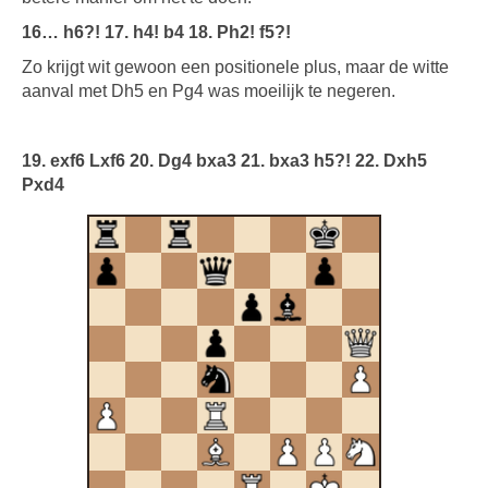
16… h6?! 17. h4! b4 18. Ph2! f5?!
Zo krijgt wit gewoon een positionele plus, maar de witte
aanval met Dh5 en Pg4 was moeilijk te negeren.
19. exf6 Lxf6 20. Dg4 bxa3 21. bxa3 h5?! 22. Dxh5
Pxd4