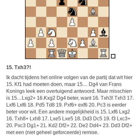
15. Txh3?!
Ik dacht tijdens het online volgen van de partij dat wit hier
15. Kf1 had moeten doen, maar 15… Dg4 van Frans
Konings leek een overtuigend antwoord. Maar misschien
is 15…Lxg2+ 16.Kxg2 Dg4 beter, want 16. Txh3! Txh3 17.
Lxf6 Lxf6 18. Pd5 Td8 19. Pxf6+ exf6 20. Pc3 is eerder
beter voor wit. Een andere mogelijkheid is 15. Lxf6 Lxg2
16. Txh8+ Lxh8 17. Lxe5 Lxe5 18. Dd3 Dc5 19. f3 Lxc3+
20. Pxc3 Dg1+ 21. Kd2 Df2+ 22. De2 Dd4+ 23. Dd3 Df2+
met een (niet geheel geforceerde) remise.