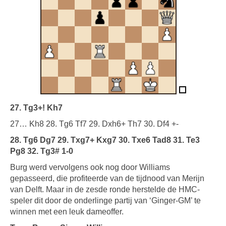
27. Tg3+! Kh7
27… Kh8 28. Tg6 Tf7 29. Dxh6+ Th7 30. Df4 +-
28. Tg6 Dg7 29. Txg7+ Kxg7 30. Txe6 Tad8 31. Te3
Pg8 32. Tg3# 1-0
Burg werd vervolgens ook nog door Williams
gepasseerd, die profiteerde van de tijdnood van Merijn
van Delft. Maar in de zesde ronde herstelde de HMC-
speler dit door de onderlinge partij van ‘Ginger-GM’ te
winnen met een leuk dameoffer.