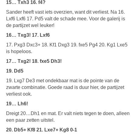
15… Txh3 16. f4?
Sander heeft vast iets overzien, want dit verliest. Na 16.
Lxf6 Lxf6 17. Pd5 valt de schade mee. Voor de galerij is
de partijzet wel leuker!
16… Txg3! 17. Lxf6
17. Pxg3 Dxc3+ 18. Kf1 Dxg3 19. fxe5 Pg4 20. Kg1 Lxe5
is hopeloos.
17… Txg2! 18. fxe5 Dh3!
19. Dd5
19. Lxg7 De3 met ondekbaar mat is de pointe van de
zwarte combinatie. Goede raad is duur hier, de partijzet
verliest ook.
19… Lh6!
Dreigt 20…Dh1 en mat. Er valt niets tegen te doen, alleen
een paar zetten uitstel.
20. Db5+ Kf8 21. Lxe7+ Kg8 0-1