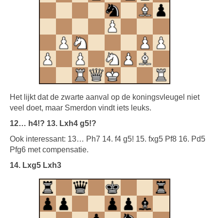
Het lijkt dat de zwarte aanval op de koningsvleugel niet
veel doet, maar Smerdon vindt iets leuks.
12… h4!? 13. Lxh4 g5!?
Ook interessant: 13… Ph7 14. f4 g5! 15. fxg5 Pf8 16. Pd5
Pfg6 met compensatie.
14. Lxg5 Lxh3