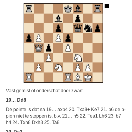
Vast gemist of onderschat door zwart.
19… Dd8
De pointe is dat na 19… axb4 20. Txa8+ Ke7 21. b6 de b-
pion niet te stoppen is, b.v. 21… h5 22. Tea1 Lh6 23. b7
h4 24. Txh8 Dxh8 25. Ta8
20. Da3