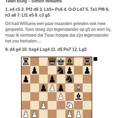
Twan Burg – Simon Williams
1. e4 c5 2. Pf3 d6 3. Lb5+ Pc6 4. O-O Ld7 5. Te1 Pf6 6.
h3 a6 7. Lf1 e5 8. c3 g5
Dit had Williams een paar maanden geleden ook mee
gespeeld. Toen sloeg zijn tegenstander op g5 en won hij,
maar ik vermoed dat Twan hoopte dat zijn tegenstander
het zou herhalen…
9. d4 g4 10. hxg4 Lxg4 11. d5 Pe7 12. Lg5