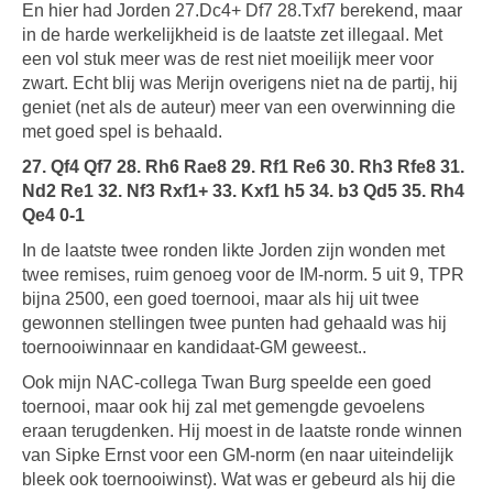
En hier had Jorden 27.Dc4+ Df7 28.Txf7 berekend, maar
in de harde werkelijkheid is de laatste zet illegaal. Met
een vol stuk meer was de rest niet moeilijk meer voor
zwart. Echt blij was Merijn overigens niet na de partij, hij
geniet (net als de auteur) meer van een overwinning die
met goed spel is behaald.
27. Qf4 Qf7 28. Rh6 Rae8 29. Rf1 Re6 30. Rh3 Rfe8 31.
Nd2 Re1 32. Nf3 Rxf1+ 33. Kxf1 h5 34. b3 Qd5 35. Rh4
Qe4 0-1
In de laatste twee ronden likte Jorden zijn wonden met
twee remises, ruim genoeg voor de IM-norm. 5 uit 9, TPR
bijna 2500, een goed toernooi, maar als hij uit twee
gewonnen stellingen twee punten had gehaald was hij
toernooiwinnaar en kandidaat-GM geweest..
Ook mijn NAC-collega Twan Burg speelde een goed
toernooi, maar ook hij zal met gemengde gevoelens
eraan terugdenken. Hij moest in de laatste ronde winnen
van Sipke Ernst voor een GM-norm (en naar uiteindelijk
bleek ook toernooiwinst). Wat was er gebeurd als hij die