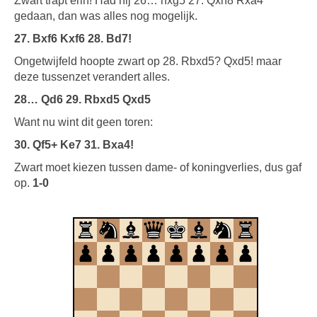
Zwart trapt erin! Had hij 26… hxg5 27. Qxh8 Rxa4
gedaan, dan was alles nog mogelijk.
27. Bxf6 Kxf6 28. Bd7!
Ongetwijfeld hoopte zwart op 28. Rbxd5? Qxd5! maar
deze tussenzet verandert alles.
28… Qd6 29. Rbxd5 Qxd5
Want nu wint dit geen toren:
30. Qf5+ Ke7 31. Bxa4!
Zwart moet kiezen tussen dame- of koningverlies, dus gaf
op.
1-0