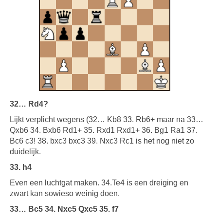
32… Rd4?
Lijkt verplicht wegens (32… Kb8 33. Rb6+ maar na 33…
Qxb6 34. Bxb6 Rd1+ 35. Rxd1 Rxd1+ 36. Bg1 Ra1 37.
Bc6 c3! 38. bxc3 bxc3 39. Nxc3 Rc1 is het nog niet zo
duidelijk.
33. h4
Even een luchtgat maken. 34.Te4 is een dreiging en
zwart kan sowieso weinig doen.
33… Bc5 34. Nxc5 Qxc5 35. f7