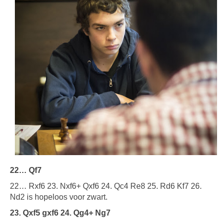
22… Qf7
22… Rxf6 23. Nxf6+ Qxf6 24. Qc4 Re8 25. Rd6 Kf7 26.
Nd2 is hopeloos voor zwart.
23. Qxf5 gxf6 24. Qg4+ Ng7