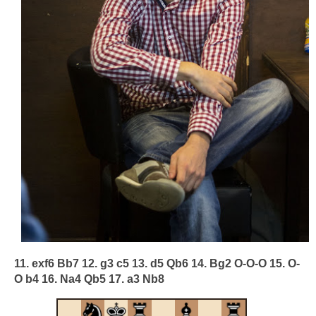
11. exf6 Bb7 12. g3 c5 13. d5 Qb6 14. Bg2 O-O-O 15. O-
O b4 16. Na4 Qb5 17. a3 Nb8