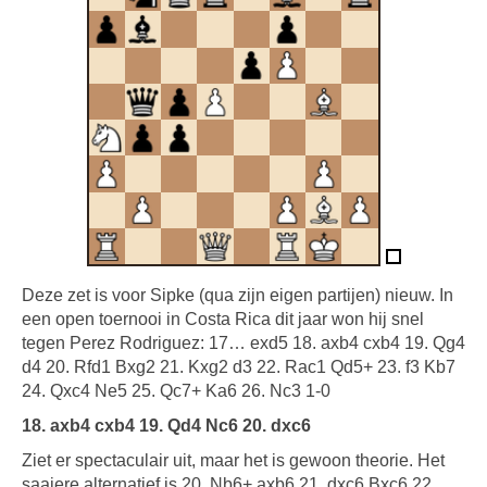
Deze zet is voor Sipke (qua zijn eigen partijen) nieuw. In
een open toernooi in Costa Rica dit jaar won hij snel
tegen Perez Rodriguez: 17… exd5 18. axb4 cxb4 19. Qg4
d4 20. Rfd1 Bxg2 21. Kxg2 d3 22. Rac1 Qd5+ 23. f3 Kb7
24. Qxc4 Ne5 25. Qc7+ Ka6 26. Nc3 1-0
18. axb4 cxb4 19. Qd4 Nc6 20. dxc6
Ziet er spectaculair uit, maar het is gewoon theorie. Het
saaiere alternatief is 20. Nb6+ axb6 21. dxc6 Bxc6 22.