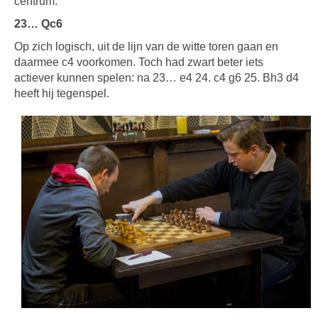
centrum.
23… Qc6
Op zich logisch, uit de lijn van de witte toren gaan en
daarmee c4 voorkomen. Toch had zwart beter iets
actiever kunnen spelen: na 23… e4 24. c4 g6 25. Bh3 d4
heeft hij tegenspel.