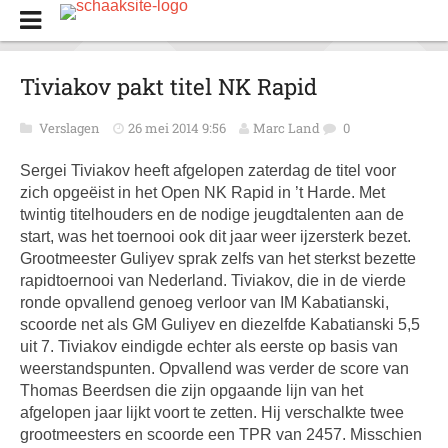
Tiviakov pakt titel NK Rapid
Verslagen
26 mei 2014 9:56
Marc Land
0
Sergei Tiviakov heeft afgelopen zaterdag de titel voor
zich opgeëist in het Open NK Rapid in ’t Harde. Met
twintig titelhouders en de nodige jeugdtalenten aan de
start, was het toernooi ook dit jaar weer ijzersterk bezet.
Grootmeester Guliyev sprak zelfs van het sterkst bezette
rapidtoernooi van Nederland. Tiviakov, die in de vierde
ronde opvallend genoeg verloor van IM Kabatianski,
scoorde net als GM Guliyev en diezelfde Kabatianski 5,5
uit 7. Tiviakov eindigde echter als eerste op basis van
weerstandspunten. Opvallend was verder de score van
Thomas Beerdsen die zijn opgaande lijn van het
afgelopen jaar lijkt voort te zetten. Hij verschalkte twee
grootmeesters en scoorde een TPR van 2457. Misschien