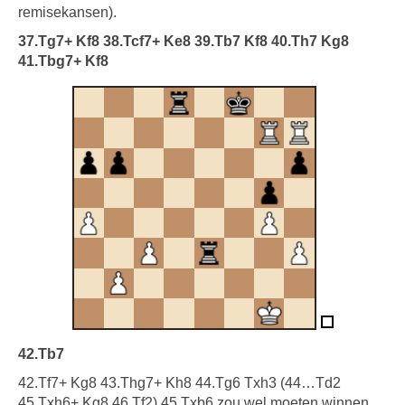
remisekansen).
37.Tg7+ Kf8 38.Tcf7+ Ke8 39.Tb7 Kf8 40.Th7 Kg8
41.Tbg7+ Kf8
42.Tb7
42.Tf7+ Kg8 43.Thg7+ Kh8 44.Tg6 Txh3 (44…Td2
45.Txh6+ Kg8 46.Tf2) 45.Txb6 zou wel moeten winnen,