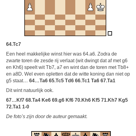
64.Tc7
Een heel makkelijke winst hier was 64.a6. Zodra de
zwarte toren de zesde rij verlaat (wit dwingt dat af met g6
en Kh6) speelt wit Tb7, a7 en wint dan de toren met Tb8+
en a8D. Wel even opletten dat de witte koning dan niet op
g5 staat…
64…Ta6 65.Tc5 Td6 66.Tc1 Ta6 67.Ta1
Dit wint natuurlijk ook.
67…Kf7 68.Ta4 Ke6 69.g6 Kf6 70.Kh6 Kf5 71.Kh7 Kg5
72.Ta1 1-0
De foto’s zijn door de auteur gemaakt.