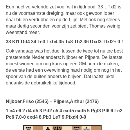
Een heel vervelende zet voor wit in tijdnood. 33…Txf2 is
nu de voornaamste dreiging, maar ook gewoon loper
naar b6 en verdubbelen op de f-lijn. Met ook nog steeds
maar dertig seconden voor zijn zet biedt Thomas weinig
weerstand meer.
33.Kf1 Dd4 34.Te3 Txb4 35.Tc8 Tb2 36.Dxd3 Tfxf2+ 0-1
Ook vandaag was het duel tussen de twee tot nu toe best
presterende Nederlanders: Nijboer en Pijpers. De laatste
moest winnen om nog kans op een GM-norm te maken,
de eerste had een overwinning hard nodig om nog in het
spoor van de buitenlanders te blijven. Dat laatst lukte,
ondanks de gebruikelijke tijdnood.
Nijboer,Friso (2545) – Pijpers,Arthur (2476)
1.e4 e6 2.d4 d5 3.Pd2 c5 4.exd5 exd5 5.Pgf3 Pf6 6.Le2
Pc6 7.0-0 cxd4 8.Pb3 Le7 9.Pfxd4 0-0