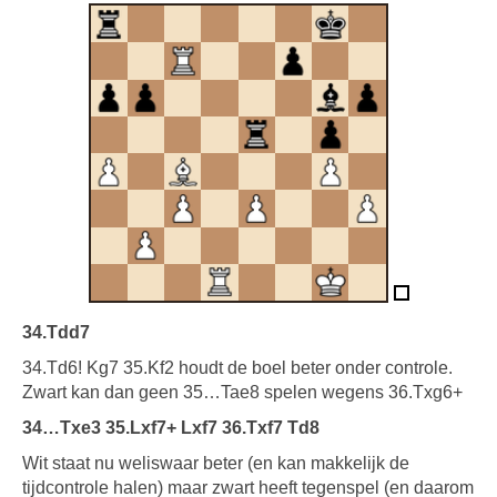
34.Tdd7
34.Td6! Kg7 35.Kf2 houdt de boel beter onder controle.
Zwart kan dan geen 35…Tae8 spelen wegens 36.Txg6+
34…Txe3 35.Lxf7+ Lxf7 36.Txf7 Td8
Wit staat nu weliswaar beter (en kan makkelijk de
tijdcontrole halen) maar zwart heeft tegenspel (en daarom