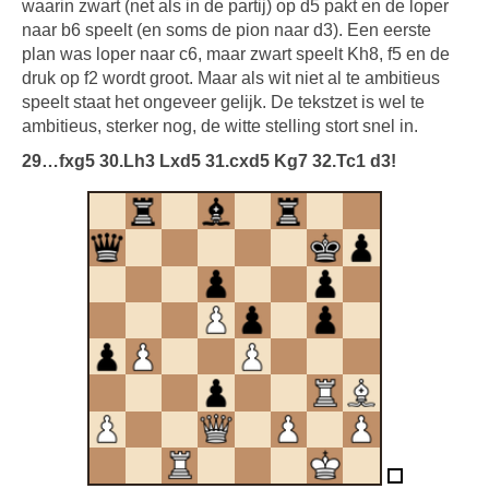
waarin zwart (net als in de partij) op d5 pakt en de loper
naar b6 speelt (en soms de pion naar d3). Een eerste
plan was loper naar c6, maar zwart speelt Kh8, f5 en de
druk op f2 wordt groot. Maar als wit niet al te ambitieus
speelt staat het ongeveer gelijk. De tekstzet is wel te
ambitieus, sterker nog, de witte stelling stort snel in.
29…fxg5 30.Lh3 Lxd5 31.cxd5 Kg7 32.Tc1 d3!