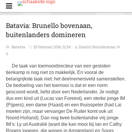
Batavia: Brunello bovenaan,
buitenlanders domineren
Batavia
25 februari 2016 21:24
Dimitri Reinderman
0
De taak van toernooidirecteur van een gesloten
tienkamp is nog niet zo makkelijk. En vooral de
belangrijkste taak niet: het deelnemersveld samenstellen.
De bedoeling van het toernooi is dat er een norm
gescoord wordt, liefst door een Nederlander. Je nodigt
dus een kind uit (Lucas van Foreest), een sterke jonge IM
(Pijpers), een dame (Haast) en een thuisspeler (had Lai
moeten zijn, maar vervanger De Ruiter komt ook uit
Noord-Holland). Dan nog twee buitenlandse vrij jonge
IM’s: Ly uit Australië (want die kan mooi bij Ian en Cathy
Rogers logeren, die wonen in Amsterdam) en Soors