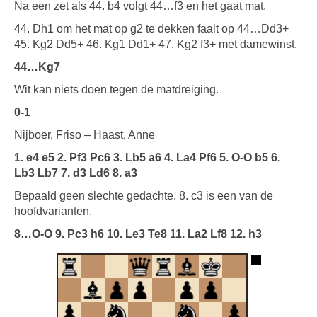
Na een zet als 44. b4 volgt 44…f3 en het gaat mat.
44. Dh1 om het mat op g2 te dekken faalt op 44…Dd3+
45. Kg2 Dd5+ 46. Kg1 Dd1+ 47. Kg2 f3+ met damewinst.
44…Kg7
Wit kan niets doen tegen de matdreiging.
0-1
Nijboer, Friso – Haast, Anne
1. e4 e5 2. Pf3 Pc6 3. Lb5 a6 4. La4 Pf6 5. O-O b5 6.
Lb3 Lb7 7. d3 Ld6 8. a3
Bepaald geen slechte gedachte. 8. c3 is een van de
hoofdvarianten.
8…O-O 9. Pc3 h6 10. Le3 Te8 11. La2 Lf8 12. h3