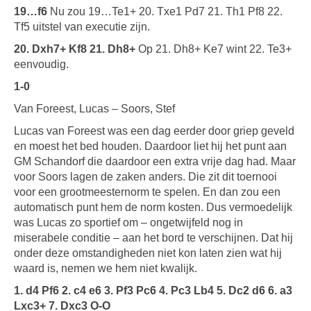
19…f6
Nu zou 19…Te1+ 20. Txe1 Pd7 21. Th1 Pf8 22.
Tf5 uitstel van executie zijn.
20. Dxh7+ Kf8 21. Dh8+
Op 21. Dh8+ Ke7 wint 22. Te3+
eenvoudig.
1-0
Van Foreest, Lucas – Soors, Stef
Lucas van Foreest was een dag eerder door griep geveld
en moest het bed houden. Daardoor liet hij het punt aan
GM Schandorf die daardoor een extra vrije dag had. Maar
voor Soors lagen de zaken anders. Die zit dit toernooi
voor een grootmeesternorm te spelen. En dan zou een
automatisch punt hem de norm kosten. Dus vermoedelijk
was Lucas zo sportief om – ongetwijfeld nog in
miserabele conditie – aan het bord te verschijnen. Dat hij
onder deze omstandigheden niet kon laten zien wat hij
waard is, nemen we hem niet kwalijk.
1. d4 Pf6 2. c4 e6 3. Pf3 Pc6 4. Pc3 Lb4 5. Dc2 d6 6. a3
Lxc3+ 7. Dxc3 O-O