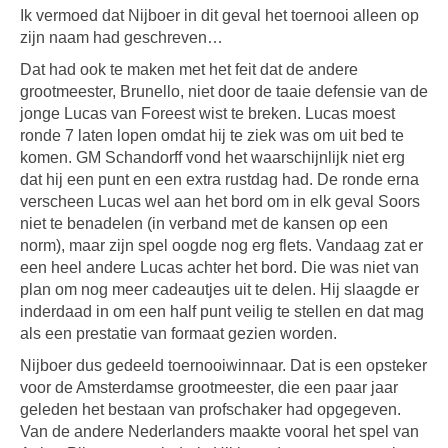
Ik vermoed dat Nijboer in dit geval het toernooi alleen op
zijn naam had geschreven…
Dat had ook te maken met het feit dat de andere
grootmeester, Brunello, niet door de taaie defensie van de
jonge Lucas van Foreest wist te breken. Lucas moest
ronde 7 laten lopen omdat hij te ziek was om uit bed te
komen. GM Schandorff vond het waarschijnlijk niet erg
dat hij een punt en een extra rustdag had. De ronde erna
verscheen Lucas wel aan het bord om in elk geval Soors
niet te benadelen (in verband met de kansen op een
norm), maar zijn spel oogde nog erg flets. Vandaag zat er
een heel andere Lucas achter het bord. Die was niet van
plan om nog meer cadeautjes uit te delen. Hij slaagde er
inderdaad in om een half punt veilig te stellen en dat mag
als een prestatie van formaat gezien worden.
Nijboer dus gedeeld toernooiwinnaar. Dat is een opsteker
voor de Amsterdamse grootmeester, die een paar jaar
geleden het bestaan van profschaker had opgegeven.
Van de andere Nederlanders maakte vooral het spel van