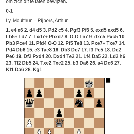
om zich dit te laten bewijzen.
0-1
Ly, Moulthun – Pijpers, Arthur
1. e4 e6 2. d4 d5 3. Pd2 c5 4. Pgf3 Pf6 5. exd5 exd5 6.
Lb5+ Ld7 7. Lxd7+ Pbxd7 8. O-O Le7 9. dxc5 Pxc5 10.
Pb3 Pce4 11. Pfd4 O-O 12. Pf5 Te8 13. Pxe7+ Txe7 14.
Pd4 Db6 15. c3 Tae8 16. Db3 Dc7 17. f3 Pc5 18. Dc2
Pe6 19. Df2 Pxd4 20. Dxd4 Te2 21. Lf4 Da5 22. Ld2 h6
23. Tf2 Db5 24. Txe2 Txe2 25. b3 Da6 26. a4 De6 27.
Kf1 Da6 28. Kg1