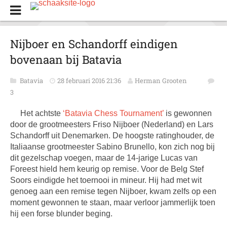
Nijboer en Schandorff eindigen
bovenaan bij Batavia
Batavia
28 februari 2016 21:36
Herman Grooten
3
Het achtste
‘Batavia Chess Tournament’
is gewonnen
door de grootmeesters Friso Nijboer (Nederland) en Lars
Schandorff uit Denemarken. De hoogste ratinghouder, de
Italiaanse grootmeester Sabino Brunello, kon zich nog bij
dit gezelschap voegen, maar de 14-jarige Lucas van
Foreest hield hem keurig op remise. Voor de Belg Stef
Soors eindigde het toernooi in mineur. Hij had met wit
genoeg aan een remise tegen Nijboer, kwam zelfs op een
moment gewonnen te staan, maar verloor jammerlijk toen
hij een forse blunder beging.