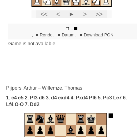
Pijpers, Arthur – Willemze, Thomas
1. e4 e5 2. Pf3 d6 3. d4 exd4 4. Pxd4 Pf6 5. Pc3 Le7 6.
Lf4 O-O 7. Dd2