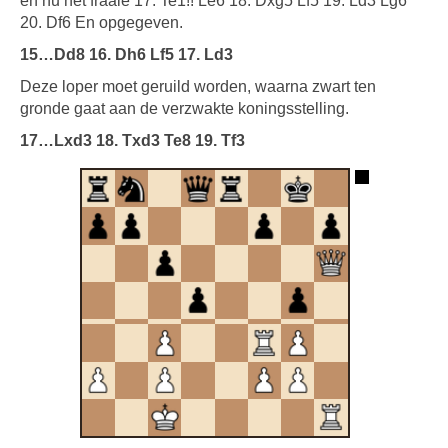
en nu het fraaie 17. Te1!! Le6 18. Dxg5 Lf5 19. Ld3 Lg6
20. Df6 En opgegeven.
15…Dd8 16. Dh6 Lf5 17. Ld3
Deze loper moet geruild worden, waarna zwart ten
gronde gaat aan de verzwakte koningsstelling.
17…Lxd3 18. Txd3 Te8 19. Tf3