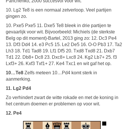
Panchenko, 2000 succesvol voor wit.
10. Lg2 Te8 is een normaal zetverloop. Veel partijen
gingen zo.
10. Pxe5 Pxe5 11. Dxe5 Te8 bleek in drie partijen te
gevaarlijk voor wit. Bijvoorbeeld: Michiels (de sterkste
Belg op dit moment)-Bartel, 2013 ging zo: 12. Dc3 Pe4
13. Df3 Dd4 14. e3 Pc5 15. Le2 De5 16. O-O Pb3 17. Ta2
Lh3 18. Td1 Tad8 19. Lf1 Df5 20. Txd8 Txd8 21. Dxb7
Td1 22. Db8+ Dc8 23. Dxc8+ Lxc8 24. Kg2 Lb7+ 25. f3
Lxf3+ 26. Kxf3 Txf1+ 27. Ke4 Txc1 en wit gaf het op.
10…Te8
Zelfs meteen 10…Pd4 komt sterk in
aanmerking.
11. Lg2 Pd4
Zo verhindert zwart de witte rokade en met de koning in
het centrum doemen er problemen op voor wit.
12. Pe4