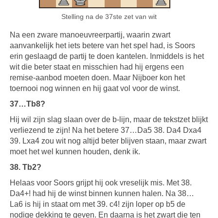
Stelling na de 37ste zet van wit
Na een zware manoeuvreerpartij, waarin zwart
aanvankelijk het iets betere van het spel had, is Soors
erin geslaagd de partij te doen kantelen. Inmiddels is het
wit die beter staat en misschien had hij ergens een
remise-aanbod moeten doen. Maar Nijboer kon het
toernooi nog winnen en hij gaat vol voor de winst.
37…Tb8?
Hij wil zijn slag slaan over de b-lijn, maar de tekstzet blijkt
verliezend te zijn! Na het betere 37…Da5 38. Da4 Dxa4
39. Lxa4 zou wit nog altijd beter blijven staan, maar zwart
moet het wel kunnen houden, denk ik.
38. Tb2?
Helaas voor Soors grijpt hij ook vreselijk mis. Met 38.
Da4+! had hij de winst binnen kunnen halen. Na 38…
La6 is hij in staat om met 39. c4! zijn loper op b5 de
nodige dekking te geven. En daarna is het zwart die ten