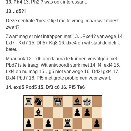
13. Ph4
13. Ph2!? was ook interessant.
13…d5?!
Deze centrale ‘break’ lijkt me te vroeg, maar wat moest
zwart?
Zwart mag er niet intrappen met 13…Pxe4? vanwege 14.
Lxf7+ Kxf7 15. Dh5+ Kg8 16. dxe4 en wit staat duidelijk
beter.
Maar ook 13…d6 om daarna te kunnen vervolgen met …
Pbd7 is te traag. Wit antwoordt sterk met 14. f4! exf4 15.
Lxf4 en nu mag 15…g5 niet vanwege 16. Dd2! gxf4 17.
Dxf4 Pbd7 18. Pf5 met grote problemen voor zwart.
14. exd5 Pxd5 15. Df3 c6 16. Pf5 Te6