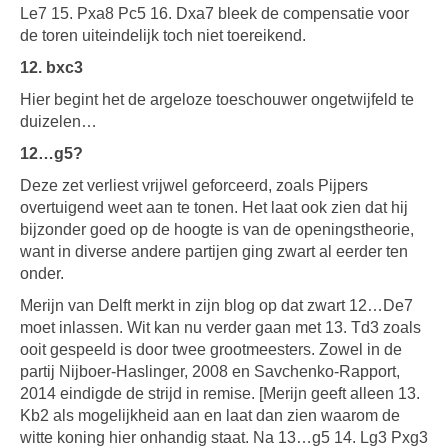
Le7 15. Pxa8 Pc5 16. Dxa7 bleek de compensatie voor
de toren uiteindelijk toch niet toereikend.
12. bxc3
Hier begint het de argeloze toeschouwer ongetwijfeld te
duizelen…
12…g5?
Deze zet verliest vrijwel geforceerd, zoals Pijpers
overtuigend weet aan te tonen. Het laat ook zien dat hij
bijzonder goed op de hoogte is van de openingstheorie,
want in diverse andere partijen ging zwart al eerder ten
onder.
Merijn van Delft merkt in zijn blog op dat zwart 12…De7
moet inlassen. Wit kan nu verder gaan met 13. Td3 zoals
ooit gespeeld is door twee grootmeesters. Zowel in de
partij Nijboer-Haslinger, 2008 en Savchenko-Rapport,
2014 eindigde de strijd in remise. [Merijn geeft alleen 13.
Kb2 als mogelijkheid aan en laat dan zien waarom de
witte koning hier onhandig staat. Na 13…g5 14. Lg3 Pxg3