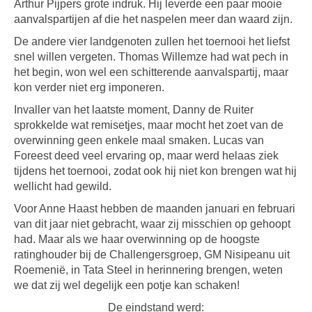
Arthur Pijpers grote indruk. Hij leverde een paar mooie
aanvalspartijen af die het naspelen meer dan waard zijn.
De andere vier landgenoten zullen het toernooi het liefst
snel willen vergeten. Thomas Willemze had wat pech in
het begin, won wel een schitterende aanvalspartij, maar
kon verder niet erg imponeren.
Invaller van het laatste moment, Danny de Ruiter
sprokkelde wat remisetjes, maar mocht het zoet van de
overwinning geen enkele maal smaken. Lucas van
Foreest deed veel ervaring op, maar werd helaas ziek
tijdens het toernooi, zodat ook hij niet kon brengen wat hij
wellicht had gewild.
Voor Anne Haast hebben de maanden januari en februari
van dit jaar niet gebracht, waar zij misschien op gehoopt
had. Maar als we haar overwinning op de hoogste
ratinghouder bij de Challengersgroep, GM Nisipeanu uit
Roemenië, in Tata Steel in herinnering brengen, weten
we dat zij wel degelijk een potje kan schaken!
De eindstand werd: