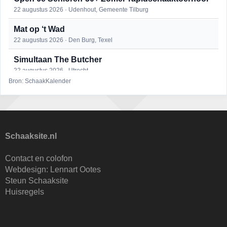
22 augustus 2026 · Udenhout, Gemeente Tilburg
Mat op ‘t Wad
22 augustus 2026 · Den Burg, Texel
Simultaan The Butcher
22 augustus 2026 · Utrecht
Bron: SchaakKalender
2e Utrechts kroegloperstoernooi
23 augustus 2026 · Utrecht
Open Eemlandtoernooi 2026
25 augustus 2026 · Bunschoten-Spakenburg
Schaaksite.nl
DSC Girls Night
Contact en colofon
27 augustus 2026 · Delft
Webdesign:
Lennart Ootes
Steun Schaaksite
KC Open
Huisregels
28 augustus 2026 · Haarlem
Nazomervierkampentoernooi 2026
28 augustus 2026 · Assen