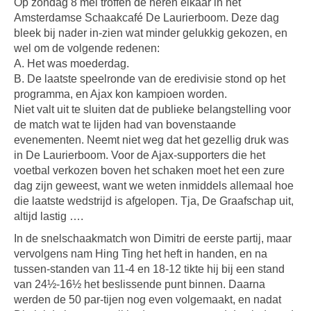
Op zondag 8 mei troffen de heren elkaar in het
Amsterdamse Schaakcafé De Laurierboom. Deze dag
bleek bij nader in-zien wat minder gelukkig gekozen, en
wel om de volgende redenen:
A. Het was moederdag.
B. De laatste speelronde van de eredivisie stond op het
programma, en Ajax kon kampioen worden.
Niet valt uit te sluiten dat de publieke belangstelling voor
de match wat te lijden had van bovenstaande
evenementen. Neemt niet weg dat het gezellig druk was
in De Laurierboom. Voor de Ajax-supporters die het
voetbal verkozen boven het schaken moet het een zure
dag zijn geweest, want we weten inmiddels allemaal hoe
die laatste wedstrijd is afgelopen. Tja, De Graafschap uit,
altijd lastig ….
In de snelschaakmatch won Dimitri de eerste partij, maar
vervolgens nam Hing Ting het heft in handen, en na
tussen-standen van 11-4 en 18-12 tikte hij bij een stand
van 24½-16½ het beslissende punt binnen. Daarna
werden de 50 par-tijen nog even volgemaakt, en nadat