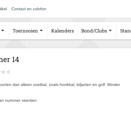
tikel
Contact en colofon
Toernooien
Kalenders
Bond/Clubs
Stan
er 14
r
0
rten dan alleen voetbal, zoals honkbal, biljarten en golf. Minder
an nummer veertien: