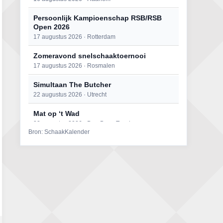
Persoonlijk Kampioenschap RSB/RSB
Open 2026
17 augustus 2026 · Rotterdam
Zomeravond snelschaaktoernooi
17 augustus 2026 · Rosmalen
Simultaan The Butcher
22 augustus 2026 · Utrecht
Mat op ‘t Wad
22 augustus 2026 · Den Burg, Texel
Bron: SchaakKalender
Open 6e Senioren-50+ Zomer-
rapidschaaktoernooi
22 augustus 2026 · Udenhout, Gemeente Tilburg
2e Utrechts kroegloperstoernooi
23 augustus 2026 · Utrecht
Open Eemlandtoernooi 2026
25 augustus 2026 · Bunschoten-Spakenburg