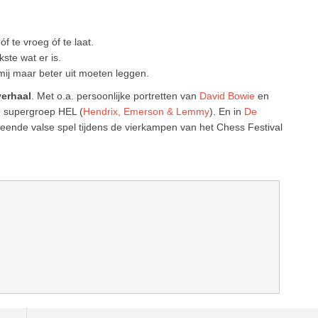
óf te vroeg óf te laat.
ste wat er is.
mij maar beter uit moeten leggen.
verhaal
. Met o.a. persoonlijke portretten van
David Bowie
en
e supergroep HEL (
Hendrix, Emerson & Lemmy
). En in
De
eende valse spel tijdens de vierkampen van het Chess Festival