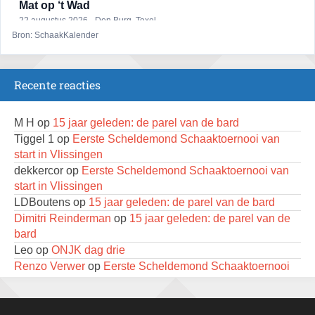
Mat op ‘t Wad
22 augustus 2026 · Den Burg, Texel
Bron: SchaakKalender
Open 6e Senioren-50+ Zomer-rapidschaaktoernooi
22 augustus 2026 · Udenhout, Gemeente Tilburg
Recente reacties
2e Utrechts kroegloperstoernooi
23 augustus 2026 · Utrecht
M H
op
15 jaar geleden: de parel van de bard
Open Eemlandtoernooi 2026
Tiggel 1
op
Eerste Scheldemond Schaaktoernooi van
25 augustus 2026 · Bunschoten-Spakenburg
start in Vlissingen
dekkercor
op
Eerste Scheldemond Schaaktoernooi van
Nazomervierkampentoernooi 2026
start in Vlissingen
28 augustus 2026 · Assen
LDBoutens
op
15 jaar geleden: de parel van de bard
KC Open
Dimitri Reinderman
op
15 jaar geleden: de parel van de
28 augustus 2026 · Haarlem
bard
Leo
op
ONJK dag drie
11e Goirles Weekend Kampioenschap
Renzo Verwer
op
Eerste Scheldemond Schaaktoernooi
28 augustus 2026 · Goirle
van start in Vlissingen
LDBoutens
op
Eerste Scheldemond Schaaktoernooi van
Keisnel Schaaktoernooi
start in Vlissingen