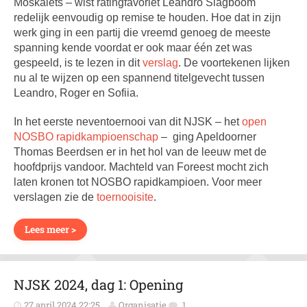
Moskalets – wist ratingfavoriet Leandro Slagboom
redelijk eenvoudig op remise te houden. Hoe dat in zijn
werk ging in een partij die vreemd genoeg de meeste
spanning kende voordat er ook maar één zet was
gespeeld, is te lezen in dit
verslag
. De voortekenen lijken
nu al te wijzen op een spannend titelgevecht tussen
Leandro, Roger en Sofiia.
In het eerste neventoernooi van dit NJSK – het
open
NOSBO rapidkampioenschap
– ging Apeldoorner
Thomas Beerdsen er in het hol van de leeuw met de
hoofdprijs vandoor. Machteld van Foreest mocht zich
laten kronen tot NOSBO rapidkampioen. Voor meer
verslagen zie de
toernooisite
.
Lees meer >
NJSK 2024, dag 1: Opening
27 april 2024 22:25
Organisatie
1