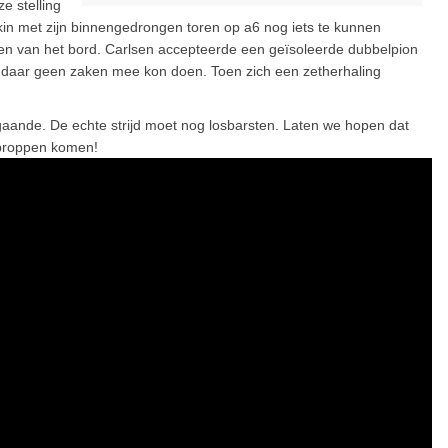
e stelling
akin met zijn binnengedrongen toren op a6 nog iets te kunnen
en van het bord. Carlsen accepteerde een geïsoleerde dubbelpion
t daar geen zaken mee kon doen. Toen zich een zetherhaling
 gaande. De echte strijd moet nog losbarsten. Laten we hopen dat
 proppen komen!