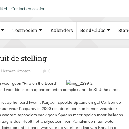
tikel
Contact en colofon
Toernooien
Kalenders
Bond/Clubs
Stan
it de stelling
Herman Grooten
0
 weer geen “Fire on the Board”.
rand woedde in een appartementen complex aan de St. John street.
niet op het bord kwam. Karjakin speelde Spaans en gaf Carlsen de
e muur waar Kasparov in 2000 niet doorheen kon komen waardoor
s waarom topspelers vaak geen Spaans meer spelen maar Italiaans
e vraag is dus ‘Heeft het analyseteam van Karjakin de muur weten
ediging omdat hij bang was voor de voorbereiding van Karjakin of