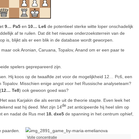
met
9… Pa5
en
10… Le6
de potentieel sterke witte loper onschadelijk
ellijk af te ruilen. Dat dit het nieuwe onderzoeksterrein van de
op is, blijkt als er een blik in de database wordt geworpen.
elf, maar ook Aronian, Caruana, Topalov, Anand om er een paar te
beide spelers geprepareerd zijn.
n. Hij koos op de twaalfde zet voor de mogelijkheid 12… Pc6, een
en Topalov. Misschien enige angst voor het Russische analyseteam?
(
12… Te8
) ook gewoon goed was?
et was Karjakin die als eerste uit de theorie stapte. Even leek het
de
tekend wat hij deed. Met zijn 14
zet anticipeerde hij heel slim op
cht en nadat de Rus met
18. dxe5
de spanning in het centrum ophief,
e paarden.
Volle concentratie