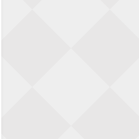
SIOK Rapid Schaaktoernooi
5 september 2026 · Oosterhout
Jan Schut Rapidtoernooi
5 september 2026 · Groningen
Kroeglopertoernooi Putten
5 september 2026 · Putten