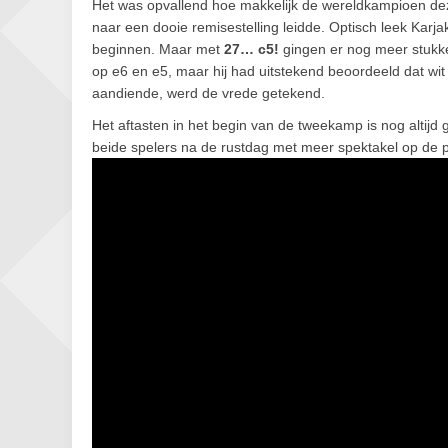
Het was opvallend hoe makkelijk de wereldkampioen dez
naar een dooie remisestelling leidde. Optisch leek Karj
beginnen. Maar met
27… c5!
gingen er nog meer stukk
op e6 en e5, maar hij had uitstekend beoordeeld dat wi
aandiende, werd de vrede getekend.
Het aftasten in het begin van de tweekamp is nog altijd
beide spelers na de rustdag met meer spektakel op de