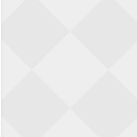
23 augustus 2026 · Utrecht
Open Eemlandtoernooi 2026
25 augustus 2026 · Bunschoten-Spakenburg
Nazomervierkampentoernooi 2026
28 augustus 2026 · Assen
KC Open
28 augustus 2026 · Haarlem
11e Goirles Weekend Kampioenschap
28 augustus 2026 · Goirle
Keisnel Schaaktoernooi
29 augustus 2026 · Amersfoort
Kroeg & Loper Leiden
30 augustus 2026 · Leiden
Open Schaakkampioenschap van
Arnhem
4 september 2026 · ARNHEM