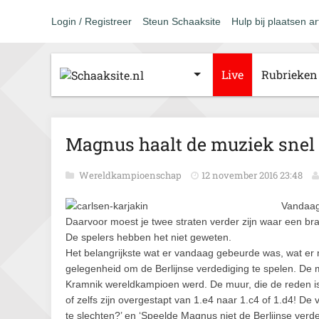
Login / Registreer
Steun Schaaksite
Hulp bij plaatsen ar
Live
Rubrieken
Magnus haalt de muziek snel u
Wereldkampioenschap
12 november 2016 23:48
Vandaag
Daarvoor moest je twee straten verder zijn waar een b
De spelers hebben het niet geweten.
Het belangrijkste wat er vandaag gebeurde was, wat er 
gelegenheid om de Berlijnse verdediging te spelen. D
Kramnik wereldkampioen werd. De muur, die de reden i
of zelfs zijn overgestapt van 1.e4 naar 1.c4 of 1.d4! D
te slechten?’ en ‘Speelde Magnus niet de Berlijnse verd