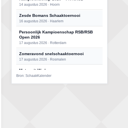
14 augustus 2026 · Hoorn
Zesde Bomans Schaaktoernooi
16 augustus 2026 · Haarlem
Persoonlijk Kampioenschap RSB/RSB
Open 2026
17 augustus 2026 · Rotterdam
Zomeravond snelschaaktoernooi
17 augustus 2026 · Rosmalen
Mat op ‘t Wad
Bron: SchaakKalender
22 augustus 2026 · Den Burg, Texel
Open 6e Senioren-50+ Zomer-
rapidschaaktoernooi
22 augustus 2026 · Udenhout, Gemeente Tilburg
Simultaan The Butcher
22 augustus 2026 · Utrecht
2e Utrechts kroegloperstoernooi