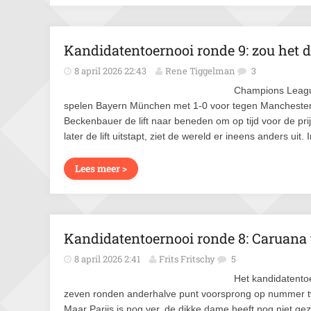
Kandidatentoernooi ronde 9: zou het
8 april 2026 22:43
Rene Tiggelman
3
Champions League
spelen Bayern München met 1-0 voor tegen Manchester U
Beckenbauer de lift naar beneden om op tijd voor de pri
later de lift uitstapt, ziet de wereld er ineens anders 
Lees meer >
Kandidatentoernooi ronde 8: Caruana ve
8 april 2026 2:41
Frits Fritschy
5
Het kandidatentoe
zeven ronden anderhalve punt voorsprong op nummer t
Maar Parijs is nog ver, de dikke dame heeft nog niet ge