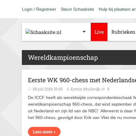
Login / Registreer
Steun Schaaksite
Hulp bij plaatsen ar
Live
Rubrieken
Wereldkampioenschap
Eerste WK 960-chess met Nederlands
28 juli 2026 15:09
Erwin Muilwijk
0
De ICCF heeft als wereldwijde correspondentieschaak fe
wereldkampioenschap 960-chess, dat eind september dit
uit Nederland en zijn lid van de NBC! Allereerst is daa
het 960-chess, gevolgd door Erik van Vliet die nu mome
Lees meer >