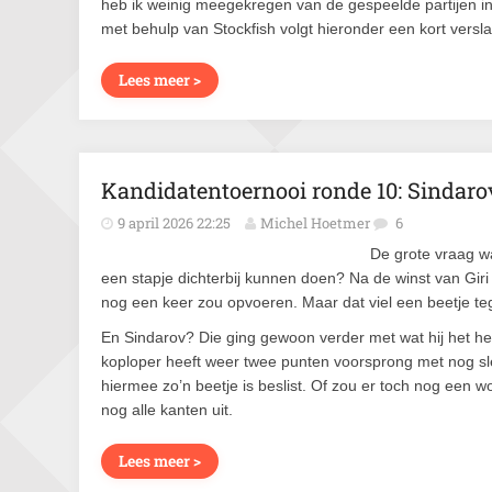
heb ik weinig meegekregen van de gespeelde partijen in
met behulp van Stockfish volgt hieronder een kort versl
Lees meer >
Kandidatentoernooi ronde 10: Sindarov
9 april 2026 22:25
Michel Hoetmer
6
De grote vraag w
een stapje dichterbij kunnen doen? Na de winst van Giri
nog een keer zou opvoeren. Maar dat viel een beetje te
En Sindarov? Die ging gewoon verder met wat hij het hele
koploper heeft weer twee punten voorsprong met nog slec
hiermee zo’n beetje is beslist. Of zou er toch nog een
nog alle kanten uit.
Lees meer >