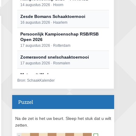
14 augustus 2026 · Hoorn
Zesde Bomans Schaaktoernooi
16 augustus 2026 · Haarlem
Persoonlijk Kampioenschap RSB/RSB
Open 2026
17 augustus 2026 · Rotterdam
Zomeravond snelschaaktoernooi
17 augustus 2026 · Rosmalen
Mat op ‘t Wad
Bron: SchaakKalender
22 augustus 2026 · Den Burg, Texel
Open 6e Senioren-50+ Zomer-
rapidschaaktoernooi
Puzzel
22 augustus 2026 · Udenhout, Gemeente Tilburg
Simultaan The Butcher
Na de zet is het uw beurt. Sleep het stuk dat u wilt
22 augustus 2026 · Utrecht
zetten.
2e Utrechts kroegloperstoernooi