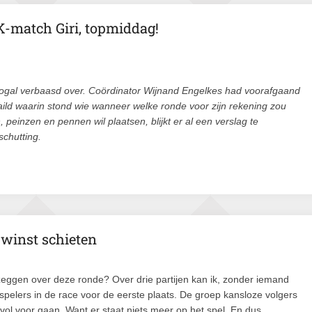
K-match Giri, topmiddag!
 nogal verbaasd over. Coördinator Wijnand Engelkes had voorafgaand
ld waarin stond wie wanneer welke ronde voor zijn rekening zou
peinzen en pennen wil plaatsen, blijkt er al een verslag te
schutting.
 winst schieten
zeggen over deze ronde? Over drie partijen kan ik, zonder iemand
ee spelers in de race voor de eerste plaats. De groep kansloze volgers
vol voor gaan. Want er staat niets meer op het spel. En dus