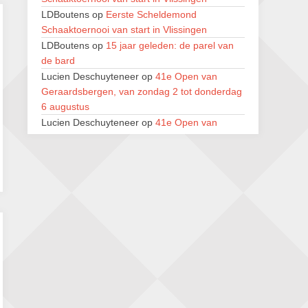
LDBoutens
op
Eerste Scheldemond
SIOK Rapid Schaaktoernooi
Schaaktoernooi van start in Vlissingen
5 september 2026 · Oosterhout
LDBoutens
op
15 jaar geleden: de parel van
Jan Schut Rapidtoernooi
de bard
5 september 2026 · Groningen
Lucien Deschuyteneer
op
41e Open van
Geraardsbergen, van zondag 2 tot donderdag
Kroeglopertoernooi Putten
6 augustus
5 september 2026 · Putten
Lucien Deschuyteneer
op
41e Open van
Geraardsbergen, van zondag 2 tot donderdag
6 augustus
Jan Jaap Janse
op
15 jaar geleden: de parel
van de bard
Renzo Verwer
op
Krantenrubrieken
weekenden 4, 11 en 18 juli 2026
LDBoutens
op
15 jaar geleden: de parel van
de bard
Tiggel 1
op
We gaan beginnen!
Renzo Verwer
op
We gaan beginnen!
Wijnand Engelkes
op
Powerhouse Pawn