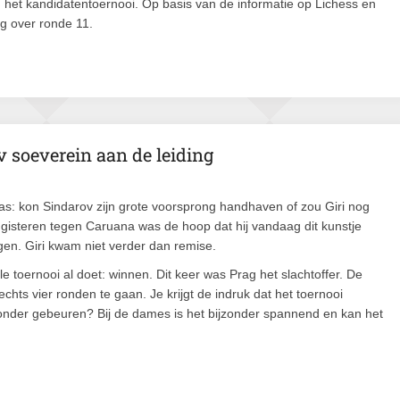
 het kandidatentoernooi. Op basis van de informatie op Lichess en
ag over ronde 11.
 soeverein aan de leiding
as: kon Sindarov zijn grote voorsprong handhaven of zou Giri nog
 gisteren tegen Caruana was de hoop dat hij vandaag dit kunstje
gen. Giri kwam niet verder dan remise.
 toernooi al doet: winnen. Dit keer was Prag het slachtoffer. De
hts vier ronden te gaan. Je krijgt de indruk dat het toernooi
 wonder gebeuren? Bij de dames is het bijzonder spannend en kan het