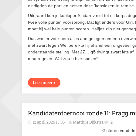
eindigden de partijen tussen deze ‘kanslozen’ in remise.
Uiteraard kun je koploper Sindarov niet tot dit korps de
twee volle punten voorsprong. Dat ligt anders voor Giri
moet hij wel hele punten scoren. Halfjes zijn niet genoeg
Dus was er voor hem alles aan gelegen om een overwinnin
met zwart tegen Wei bereikte hij al snel een ongeveer geli
onderstaande stelling. Met
27… g5
dwingt zwart iets af
maatregelen. Wat zou u hier spelen?
Lees meer >
Kandidatentoernooi ronde 11: Pragg m
12 april 2026 15:06
Matthijs Dijkstra
2
Gisteren vond de