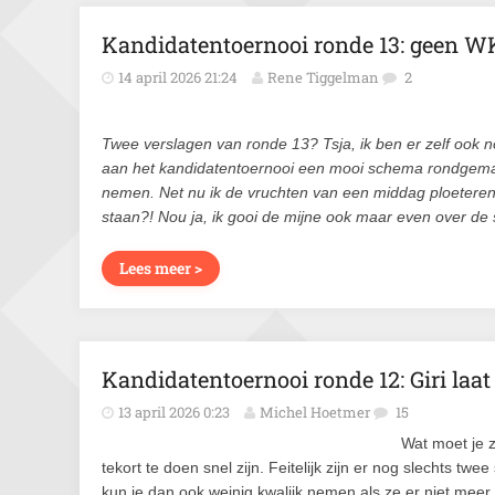
Kandidatentoernooi ronde 13: geen W
14 april 2026 21:24
Rene Tiggelman
2
Twee verslagen van ronde 13? Tsja, ik ben er zelf ook
aan het kandidatentoernooi een mooi schema rondgemai
nemen. Net nu ik de vruchten van een middag ploeteren, 
staan?! Nou ja, ik gooi de mijne ook maar even over de 
Lees meer >
Kandidatentoernooi ronde 12: Giri laat
13 april 2026 0:23
Michel Hoetmer
15
Wat moet je 
tekort te doen snel zijn. Feitelijk zijn er nog slechts tw
kun je dan ook weinig kwalijk nemen als ze er niet meer 