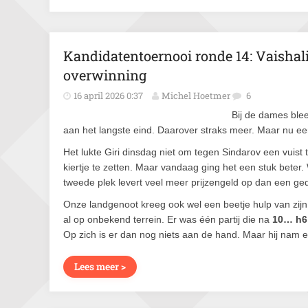
Kandidatentoernooi ronde 14: Vaishali
overwinning
16 april 2026 0:37
Michel Hoetmer
6
Bij de dames bleef
aan het langste eind. Daarover straks meer. Maar nu ee
Het lukte Giri dinsdag niet om tegen Sindarov een vuis
kiertje te zetten. Maar vandaag ging het een stuk beter
tweede plek levert veel meer prijzengeld op dan een ged
Onze landgenoot kreeg ook wel een beetje hulp van zij
al op onbekend terrein. Er was één partij die na
10… h6
Op zich is er dan nog niets aan de hand. Maar hij nam een
Lees meer >