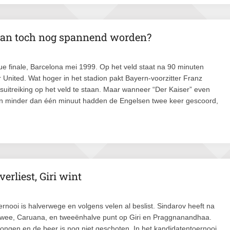
 dan toch nog spannend worden?
 finale, Barcelona mei 1999. Op het veld staat na 90 minuten
nited. Wat hoger in het stadion pakt Bayern-voorzitter Franz
jsuitreiking op het veld te staan. Maar wanneer “Der Kaiser” even
uit. In minder dan één minuut hadden de Engelsen twee keer gescoord,
rliest, Giri wint
rnooi is halverwege en volgens velen al beslist. Sindarov heeft na
wee, Caruana, en tweeënhalve punt op Giri en Praggnanandhaa.
zongen en de beer is nog niet geschoten. In het kandidatentoernooi