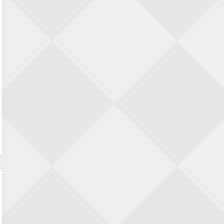
Sacrifices
Henk Smout
op
Powerhouse Pawn Sacrifices
Dimitri Reinderman
op
‘Vrouwen moeten tegen
mannen spelen, anders komen ze nooit aan
de top’
Rick den Haag
op
‘Vrouwen moeten tegen
mannen spelen, anders komen ze nooit aan
de top’
Frits Fritschy
op
‘Vrouwen moeten tegen
mannen spelen, anders komen ze nooit aan
de top’