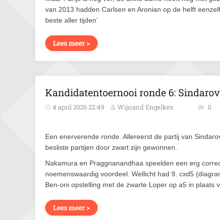
van 2013 hadden Carlsen en Aronian op de helft eenzelf
beste aller tijden’
Lees meer >
Kandidatentoernooi ronde 6: Sindaro
4 april 2026 22:49
Wijnand Engelkes
0
Een enerverende ronde. Allereerst de partij van Sindarov
besliste partijen door zwart zijn gewonnen.
Nakamura en Praggnanandhaa speelden een erg correct
noemenswaardig voordeel. Wellicht had 9. cxd5 (diagram
Ben-oni opstelling met de zwarte Loper op a5 in plaats 
Lees meer >