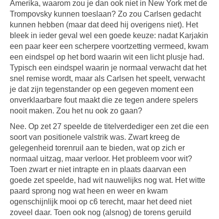
Amerika, waarom zou je dan ook niet in New York met de
Trompovsky kunnen toeslaan? Zo zou Carlsen gedacht
kunnen hebben (maar dat deed hij overigens niet). Het
bleek in ieder geval wel een goede keuze: nadat Karjakin
een paar keer een scherpere voortzetting vermeed, kwam
een eindspel op het bord waarin wit een licht plusje had.
Typisch een eindspel waarin je normaal verwacht dat het
snel remise wordt, maar als Carlsen het speelt, verwacht
je dat zijn tegenstander op een gegeven moment een
onverklaarbare fout maakt die ze tegen andere spelers
nooit maken. Zou het nu ook zo gaan?
Nee. Op zet 27 speelde de titelverdediger een zet die een
soort van positionele valstrik was. Zwart kreeg de
gelegenheid torenruil aan te bieden, wat op zich er
normaal uitzag, maar verloor. Het probleem voor wit?
Toen zwart er niet intrapte en in plaats daarvan een
goede zet speelde, had wit nauwelijks nog wat. Het witte
paard sprong nog wat heen en weer en kwam
ogenschijnlijk mooi op c6 terecht, maar het deed niet
zoveel daar. Toen ook nog (alsnog) de torens geruild