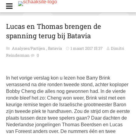
Lucas en Thomas brengen de
spanning terug bij Batavia
Analyses/Partijen
,
Batavia
1 maart 2017 15:37
Dimitri
Reinderman
0
In het vorige verslag kon u lezen hoe Barry Brink
verrassend na drie ronden tweede stond, achter koploper
Bobby Cheng die alles nog gewonnen had. In de vierde
ronde bleef het zo: Cheng won weer, Brink wist met een
keurige remise tegen de Israelische grootmeester Baron
zijn tweede plek te handhaven. Zou de strijd om de eerste
plaats tussen deze twee spelers gaan? Daar dachten de
Nederlandse jongelingen Thomas Beerdsen en Lucas
van Foreest anders over. De nummers één en twee