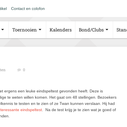
tikel
Contact en colofon
Toernooien
Kalenders
Bond/Clubs
Stan
ten
0
net ergens een leuke eindspeltest gevonden heeft. Deze is
ige te weten willen komen. Het gaat om 48 stellingen. Bezoekers
lkennis te testen en te zien of ze Twan kunnen verslaan. Hij had
nteressante eindspeltest
. Na de test krijg je te zien wat je goed of
inden.