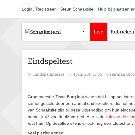
Login / Registreer
Steun Schaaksite
Hulp bij plaatsen ar
Live
Rubrieken
Eindspeltest
Eindspelfinesses
4 juni 2017 17:36
Herman Groo
Grootmeester Twan Burg laat weten dat hij op het inter
samengesteld door een aantal onderzoekers die het nod
van Schaaksite zijn bij deze uitgenodigd om hun eindspe
namelijk 47 van de 48 correct. Hier is de
link van deze i
fout had. Op dezelfde site is er ook nog een Elotest te v
Veel plezier ermee!