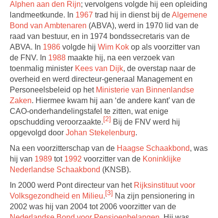
Alphen aan den Rijn
; vervolgens volgde hij een opleiding
landmeetkunde. In
1967
trad hij in dienst bij de
Algemene
Bond van Ambtenaren
(ABVA), werd in 1970 lid van de
raad van bestuur, en in 1974 bondssecretaris van de
ABVA. In
1986
volgde hij
Wim Kok
op als voorzitter van
de FNV. In
1988
maakte hij, na een verzoek van
toenmalig minister
Kees van Dijk
, de overstap naar de
overheid en werd directeur-generaal Management en
Personeelsbeleid op het
Ministerie van Binnenlandse
Zaken
. Hiermee kwam hij aan ‘de andere kant’ van de
CAO-onderhandelingstafel te zitten, wat enige
[2]
opschudding veroorzaakte.
Bij de FNV werd hij
opgevolgd door
Johan Stekelenburg
.
Na een voorzitterschap van de
Haagse Schaakbond
, was
hij van
1989
tot
1992
voorzitter van de
Koninklijke
Nederlandse Schaakbond
(KNSB).
In 2000 werd Pont directeur van het
Rijksinstituut voor
[3]
Volksgezondheid en Milieu
.
Na zijn pensionering in
2002 was hij van 2004 tot 2006 voorzitter van de
Nederlandse Bond voor Pensioenbelangen
. Hij was