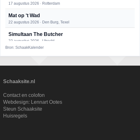
17 augustus 2026 · Rotterdam
Mat op ‘t Wad
22 augustus 2026 · Den Burg, Texel
Simultaan The Butcher
22 augustus 2026 · Utrecht
Bron: SchaakKalender
Open 6e Senioren-50+ Zomer-rapidschaaktoernooi
22 augustus 2026 · Udenhout, Gemeente Tilburg
2e Utrechts kroegloperstoernooi
23 augustus 2026 · Utrecht
Schaaksite.nl
Open Eemlandtoernooi 2026
Contact en colofon
25 augustus 2026 · Bunschoten-Spakenburg
Webdesign:
Lennart Ootes
Steun Schaaksite
KC Open
Huisregels
28 augustus 2026 · Haarlem
11e Goirles Weekend Kampioenschap
28 augustus 2026 · Goirle