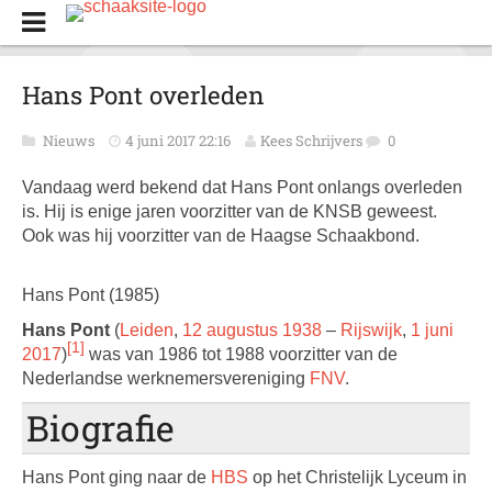
Hans Pont overleden
Nieuws
4 juni 2017 22:16
Kees Schrijvers
0
Vandaag werd bekend dat Hans Pont onlangs overleden
is. Hij is enige jaren voorzitter van de KNSB geweest.
Ook was hij voorzitter van de Haagse Schaakbond.
Hans Pont (1985)
Hans Pont
(
Leiden
,
12 augustus
1938
–
Rijswijk
,
1 juni
[1]
2017
)
was van 1986 tot 1988 voorzitter van de
Nederlandse werknemersvereniging
FNV
.
Biografie
Hans Pont ging naar de
HBS
op het Christelijk Lyceum in