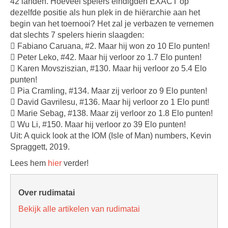
42 landen. Hoeveel spelers eindigden EXACT op
dezelfde positie als hun plek in de hiërarchie aan het
begin van het toernooi? Het zal je verbazen te vernemen
dat slechts 7 spelers hierin slaagden:
 Fabiano Caruana, #2. Maar hij won zo 10 Elo punten!
 Peter Leko, #42. Maar hij verloor zo 1.7 Elo punten!
 Karen Movsziszian, #130. Maar hij verloor zo 5.4 Elo
punten!
 Pia Cramling, #134. Maar zij verloor zo 9 Elo punten!
 David Gavrilesu, #136. Maar hij verloor zo 1 Elo punt!
 Marie Sebag, #138. Maar zij verloor zo 1.8 Elo punten!
 Wu Li, #150. Maar hij verloor zo 39 Elo punten!
Uit: A quick look at the IOM (Isle of Man) numbers, Kevin
Spraggett, 2019.
Lees hem
hier
verder!
Over rudimatai
Bekijk alle artikelen van rudimatai