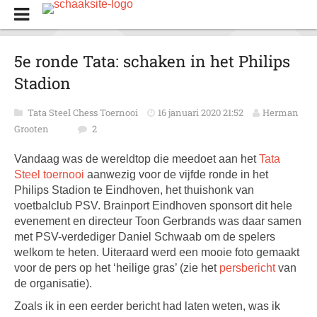
5e ronde Tata: schaken in het Philips
Stadion
Tata Steel Chess Toernooi
16 januari 2020 21:52
Herman
Grooten
2
Vandaag was de wereldtop die meedoet aan het
Tata
Steel toernooi
aanwezig voor de vijfde ronde in het
Philips Stadion te Eindhoven, het thuishonk van
voetbalclub PSV. Brainport Eindhoven sponsort dit hele
evenement en directeur Toon Gerbrands was daar samen
met PSV-verdediger Daniel Schwaab om de spelers
welkom te heten. Uiteraard werd een mooie foto gemaakt
voor de pers op het ‘heilige gras’ (zie het
persbericht
van
de organisatie).
Zoals ik in een eerder bericht had laten weten, was ik