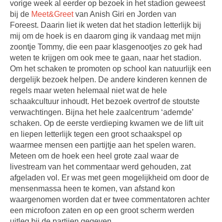
vorige week al eerder op bezoek in het stadion geweest
bij de
Meet&Greet
van Anish Giri en Jorden van
Foreest. Daarin liet ik weten dat het stadion letterlijk bij
mij om de hoek is en daarom ging ik vandaag met mijn
zoontje Tommy, die een paar klasgenootjes zo gek had
weten te krijgen om ook mee te gaan, naar het stadion.
Om het schaken te promoten op school kan natuurlijk een
dergelijk bezoek helpen. De andere kinderen kennen de
regels maar weten helemaal niet wat de hele
schaakcultuur inhoudt. Het bezoek overtrof de stoutste
verwachtingen. Bijna het hele zaalcentrum ‘ademde’
schaken. Op de eerste verdieping kwamen we de lift uit
en liepen letterlijk tegen een groot schaakspel op
waarmee mensen een partijtje aan het spelen waren.
Meteen om de hoek een heel grote zaal waar de
livestream van het commentaar werd gehouden, zat
afgeladen vol. Er was met geen mogelijkheid om door de
mensenmassa heen te komen, van afstand kon
waargenomen worden dat er twee commentatoren achter
een microfoon zaten en op een groot scherm werden
uitleg bij de partijen gegeven.