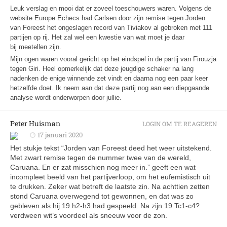
Leuk verslag en mooi dat er zoveel toeschouwers waren. Volgens de
website Europe Echecs had Carlsen door zijn remise tegen Jorden
van Foreest het ongeslagen record van Tiviakov al gebroken met 111
partijen op rij. Het zal wel een kwestie van wat moet je daar
bij meetellen zijn.
Mijn ogen waren vooral gericht op het eindspel in de partij van Firouzja
tegen Giri. Heel opmerkelijk dat deze jeugdige schaker na lang
nadenken de enige winnende zet vindt en daarna nog een paar keer
hetzelfde doet. Ik neem aan dat deze partij nog aan een diepgaande
analyse wordt onderworpen door jullie.
Peter Huisman
LOGIN OM TE REAGEREN
17 januari 2020
Het stukje tekst “Jorden van Foreest deed het weer uitstekend.
Met zwart remise tegen de nummer twee van de wereld,
Caruana. En er zat misschien nog meer in.” geeft een wat
incompleet beeld van het partijverloop, om het eufemistisch uit
te drukken. Zeker wat betreft de laatste zin. Na achttien zetten
stond Caruana overwegend tot gewonnen, en dat was zo
gebleven als hij 19 h2-h3 had gespeeld. Na zijn 19 Tc1-c4?
verdween wit’s voordeel als sneeuw voor de zon.