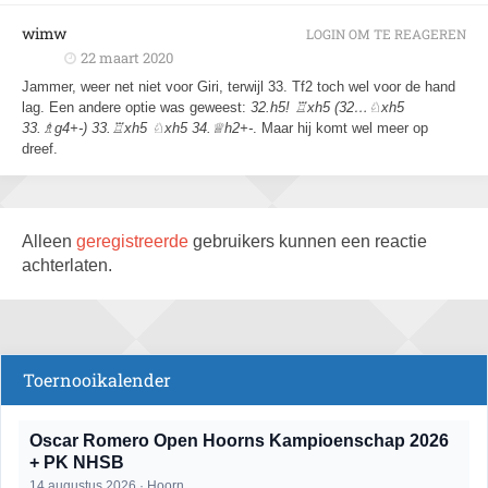
wimw
LOGIN OM TE REAGEREN
22 maart 2020
Jammer, weer net niet voor Giri, terwijl 33. Tf2 toch wel voor de hand
lag. Een andere optie was geweest:
32.h5!
♖
xh5 (32…
♘
xh5
33.
♗
g4+-) 33.
♖
xh5
♘
xh5 34.
♕
h2+-
. Maar hij komt wel meer op
dreef.
Alleen
geregistreerde
gebruikers kunnen een reactie
achterlaten.
Toernooikalender
Oscar Romero Open Hoorns Kampioenschap 2026
+ PK NHSB
14 augustus 2026 · Hoorn