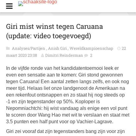
Giri mist winst tegen Caruana
(update: video toegevoegd)
Analyses/Partijen
,
Anish Giri
,
Wereldkampioenschap
22
maart 2020 23:08
Dimitri Reinderman
2
In de vijfde ronde van het kandidatentoernooi leek er
even een sensatie aan te komen: Giri stond gewonnen
tegen Caruana! Een aantal zetten langs zelfs, en ook nog
meer tijd. Helaas liet onze landgenoot de Amerikaan na
een rekenfout ontsnappen en zo staat hij nog steeds op
-1 en zijn tegenstander op 50%. Koploper is
Nepomniachtchi
: hij wist vandaag als enige een vol punt
te scoren door Wang Hao met wit te verslaan en staat met
3.5 punten een half punt voor op Vachier-Lagrave.
Giri zei vooraf dat zijn tegenstanders bang zijn voor zijn