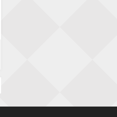
23 augustus 2026 · Utrecht
Open Eemlandtoernooi 2026
25 augustus 2026 · Bunschoten-Spakenburg
Nazomervierkampentoernooi 2026
28 augustus 2026 · Assen
KC Open
28 augustus 2026 · Haarlem
11e Goirles Weekend Kampioenschap
28 augustus 2026 · Goirle
Keisnel Schaaktoernooi
29 augustus 2026 · Amersfoort
Kroeg & Loper Leiden
30 augustus 2026 · Leiden
Open Schaakkampioenschap van
Arnhem
4 september 2026 · ARNHEM