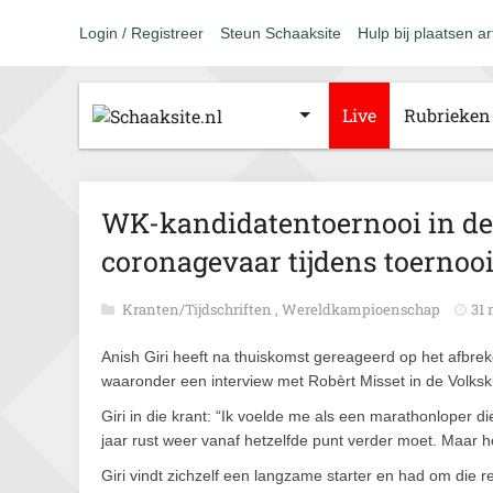
Login / Registreer
Steun Schaaksite
Hulp bij plaatsen ar
Live
Rubrieken
WK-kandidatentoernooi in de m
coronagevaar tijdens toernoo
Kranten/Tijdschriften
,
Wereldkampioenschap
31 
Anish Giri heeft na thuiskomst gereageerd op het afbrek
waaronder een interview met Robèrt Misset in de Volksk
Giri in die krant: “Ik voelde me als een marathonloper di
jaar rust weer vanaf hetzelfde punt verder moet. Maar 
Giri vindt zichzelf een langzame starter en had om die 