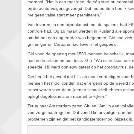
toernooi. “Het is een raar idee, de één start nu eenmaa
bij de achtervolgers gevoegd. Dat momentum ben ik kwijt
me geen valse start meer permitteren.”
Van tevoren, in een bijeenkomst met de spelers, had FIDE
controle had. Op 16 maart werden in Rusland alle spo
omdat het een dag eerder was begonnen. Giri had zich 
grimmiger en Caruana had liever niet gespeeld.
Giri vond de opening met 1500 mensen belachelijk, maar d
had in de artsen en hun tests. Giri: “We schrokken ook n
speelde. Hij werd opnieuw getest op het coronavirus, de 
Giri heeft het gevoel dat hij zich moet verdedigen voor he
mensen het mooi vonden dat er ergens op de wereld nog
troost waren voor de miljoenen schaakliefhebbers onlin
oplegt dagelijks iets om naar uit te kijken.”
Terug naar Amsterdam zaten Giri en l’Ami in een vol vli
voorzorgsmaatregelen. Dat vond Giri onveiliger dan het 
problemen zijn en dat het kandidatentoernooi bijzaak is.