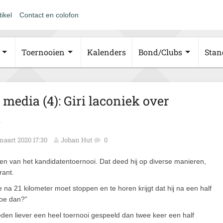
tikel
Contact en colofon
Toernooien
Kalenders
Bond/Clubs
Stan
edia (4): Giri laconiek over
i
maart 2020 17:30
Johan Hut
0
en van het kandidatentoernooi. Dat deed hij op diverse manieren,
rant.
e na 21 kilometer moet stoppen en te horen krijgt dat hij na een half
hoe dan?”
reden liever een heel toernooi gespeeld dan twee keer een half