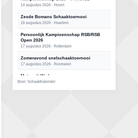
14 augustus 2026 · Hoorn
Zesde Bomans Schaaktoernooi
16 augustus 2026 · Haarlem
Persoonlijk Kampioenschap RSB/RSB
Open 2026
17 augustus 2026 · Rotterdam
Zomeravond snelschaaktoernooi
17 augustus 2026 · Rosmalen
Mat op ‘t Wad
Bron: SchaakKalender
22 augustus 2026 · Den Burg, Texel
Open 6e Senioren-50+ Zomer-
rapidschaaktoernooi
22 augustus 2026 · Udenhout, Gemeente Tilburg
Simultaan The Butcher
22 augustus 2026 · Utrecht
2e Utrechts kroegloperstoernooi