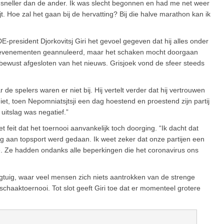
l sneller dan de ander. Ik was slecht begonnen en had me net weer
. Hoe zal het gaan bij de hervatting? Bij die halve marathon kan ik
-president Djorkovitsj Giri het gevoel gegeven dat hij alles onder
rtevenementen geannuleerd, maar het schaken mocht doorgaan
bewust afgesloten van het nieuws. Grisjoek vond de sfeer steeds
e spelers waren er niet bij. Hij vertelt verder dat hij vertrouwen
iet, toen Nepomniatsjtsji een dag hoestend en proestend zijn partij
uitslag was negatief.”
t feit dat het toernooi aanvankelijk toch doorging. “Ik dacht dat
 aan topsport werd gedaan. Ik weet zeker dat onze partijen een
e. Ze hadden ondanks alle beperkingen die het coronavirus ons
egtuig, waar veel mensen zich niets aantrokken van de strenge
schaaktoernooi. Tot slot geeft Giri toe dat er momenteel grotere