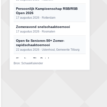
Persoonlijk Kampioenschap RSB/RSB
Open 2026
17 augustus 2026 · Rotterdam
Zomeravond snelschaaktoernooi
17 augustus 2026 · Rosmalen
Open 6e Senioren-50+ Zomer-
rapidschaaktoernooi
22 augustus 2026 · Udenhout, Gemeente Tilburg
Simultaan The Butcher
Bron: SchaakKalender
22 augustus 2026 · Utrecht
Mat op ‘t Wad
22 augustus 2026 · Den Burg, Texel
2e Utrechts kroegloperstoernooi
23 augustus 2026 · Utrecht
Open Eemlandtoernooi 2026
25 augustus 2026 · Bunschoten-Spakenburg