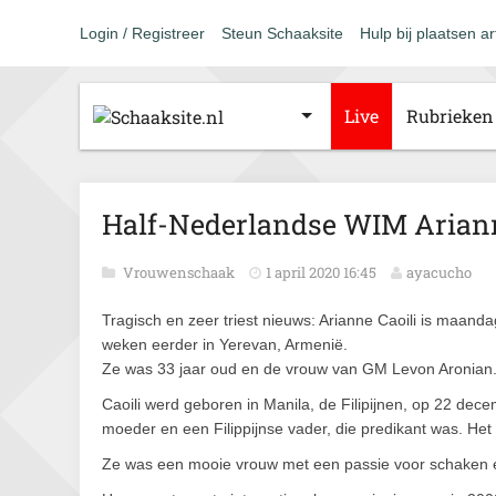
Login / Registreer
Steun Schaaksite
Hulp bij plaatsen ar
Live
Rubrieken
Half-Nederlandse WIM Arianne
Vrouwenschaak
1 april 2020 16:45
ayacucho
Tragisch en zeer triest nieuws: Arianne Caoili is maand
weken eerder in Yerevan, Armenië.
Ze was 33 jaar oud en de vrouw van GM Levon Aronian
Caoili werd geboren in Manila, de Filipijnen, op 22 de
moeder en een Filippijnse vader, die predikant was. Het 
Ze was een mooie vrouw met een passie voor schaken 