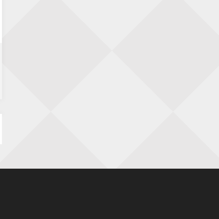
Nazomervierkampentoernooi 2026
28 augustus 2026 · Assen
KC Open
28 augustus 2026 · Haarlem
11e Goirles Weekend Kampioenschap
28 augustus 2026 · Goirle
Keisnel Schaaktoernooi
29 augustus 2026 · Amersfoort
Kroeg & Loper Leiden
30 augustus 2026 · Leiden
Open Schaakkampioenschap van
Arnhem
4 september 2026 · ARNHEM
Groninger stappenkampioenschap
5 september 2026 · Groningen