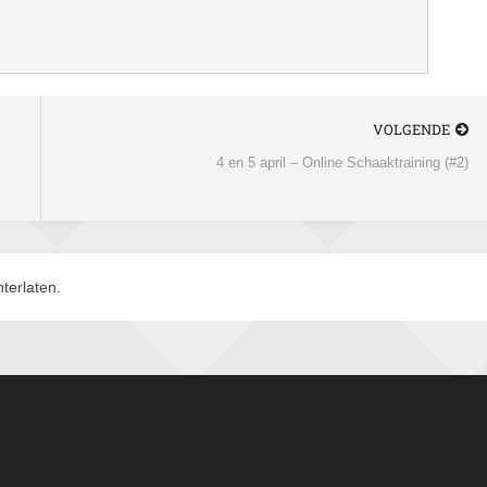
VOLGENDE
4 en 5 april – Online Schaaktraining (#2)
terlaten.