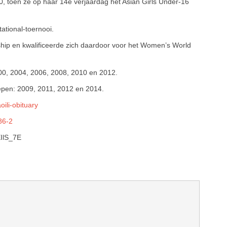
0, toen ze op haar 14e verjaardag het Asian Girls Under-16
ational-toernooi.
ip en kwalificeerde zich daardoor voor het Women’s World
0, 2004, 2006, 2008, 2010 en 2012.
epen: 2009, 2011, 2012 en 2014.
ili-obituary
86-2
IlS_7E