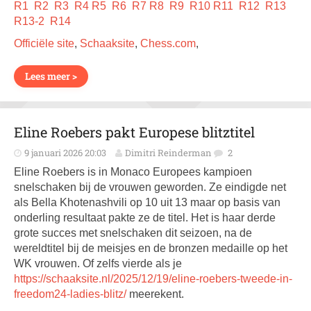
R1
R2
R3
R4
R5
R6
R7
R8
R9
R10
R11
R12
R13
R13-2
R14
Officiële site
,
Schaaksite
,
Chess.com
,
Lees meer >
Eline Roebers pakt Europese blitztitel
9 januari 2026 20:03
Dimitri Reinderman
2
Eline Roebers is in Monaco Europees kampioen
snelschaken bij de vrouwen geworden. Ze eindigde net
als Bella Khotenashvili op 10 uit 13 maar op basis van
onderling resultaat pakte ze de titel. Het is haar derde
grote succes met snelschaken dit seizoen, na de
wereldtitel bij de meisjes en de bronzen medaille op het
WK vrouwen. Of zelfs vierde als je
https://schaaksite.nl/2025/12/19/eline-roebers-tweede-in-
freedom24-ladies-blitz/
meerekent.