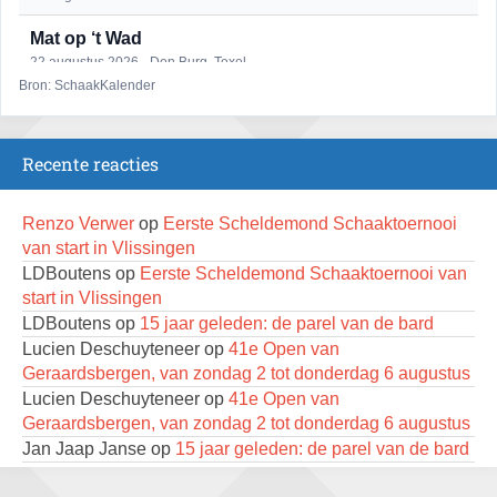
Mat op ‘t Wad
22 augustus 2026 · Den Burg, Texel
Bron: SchaakKalender
Open 6e Senioren-50+ Zomer-rapidschaaktoernooi
22 augustus 2026 · Udenhout, Gemeente Tilburg
Recente reacties
Simultaan The Butcher
22 augustus 2026 · Utrecht
Renzo Verwer
op
Eerste Scheldemond Schaaktoernooi
2e Utrechts kroegloperstoernooi
van start in Vlissingen
23 augustus 2026 · Utrecht
LDBoutens
op
Eerste Scheldemond Schaaktoernooi van
start in Vlissingen
Open Eemlandtoernooi 2026
LDBoutens
op
15 jaar geleden: de parel van de bard
25 augustus 2026 · Bunschoten-Spakenburg
Lucien Deschuyteneer
op
41e Open van
Nazomervierkampentoernooi 2026
Geraardsbergen, van zondag 2 tot donderdag 6 augustus
28 augustus 2026 · Assen
Lucien Deschuyteneer
op
41e Open van
Geraardsbergen, van zondag 2 tot donderdag 6 augustus
KC Open
Jan Jaap Janse
op
15 jaar geleden: de parel van de bard
28 augustus 2026 · Haarlem
Renzo Verwer
op
Krantenrubrieken weekenden 4, 11 en