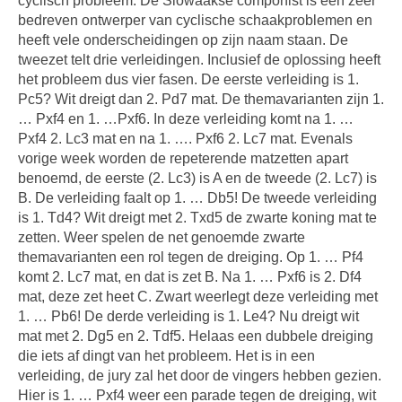
cyclisch probleem. De Slowaakse componist is een zeer
bedreven ontwerper van cyclische schaakproblemen en
heeft vele onderscheidingen op zijn naam staan. De
tweezet telt drie verleidingen. Inclusief de oplossing heeft
het probleem dus vier fasen. De eerste verleiding is 1.
Pc5? Wit dreigt dan 2. Pd7 mat. De themavarianten zijn 1.
… Pxf4 en 1. …Pxf6. In deze verleiding komt na 1. …
Pxf4 2. Lc3 mat en na 1. …. Pxf6 2. Lc7 mat. Evenals
vorige week worden de repeterende matzetten apart
benoemd, de eerste (2. Lc3) is A en de tweede (2. Lc7) is
B. De verleiding faalt op 1. … Db5! De tweede verleiding
is 1. Td4? Wit dreigt met 2. Txd5 de zwarte koning mat te
zetten. Weer spelen de net genoemde zwarte
themavarianten een rol tegen de dreiging. Op 1. … Pf4
komt 2. Lc7 mat, en dat is zet B. Na 1. … Pxf6 is 2. Df4
mat, deze zet heet C. Zwart weerlegt deze verleiding met
1. … Pb6! De derde verleiding is 1. Le4? Nu dreigt wit
mat met 2. Dg5 en 2. Tdf5. Helaas een dubbele dreiging
die iets af dingt van het probleem. Het is in een
verleiding, de jury zal het door de vingers hebben gezien.
Hier is 1. … Pxf4 weer een parade tegen de dreiging, wit