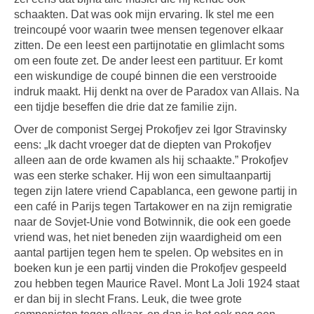
schaakten. Dat was ook mijn ervaring. Ik stel me een
treincoupé voor waarin twee mensen tegenover elkaar
zitten. De een leest een partijnotatie en glimlacht soms
om een foute zet. De ander leest een partituur. Er komt
een wiskundige de coupé binnen die een verstrooide
indruk maakt. Hij denkt na over de Paradox van Allais. Na
een tijdje beseffen die drie dat ze familie zijn.
Over de componist Sergej Prokofjev zei Igor Stravinsky
eens: „Ik dacht vroeger dat de diepten van Prokofjev
alleen aan de orde kwamen als hij schaakte.” Prokofjev
was een sterke schaker. Hij won een simultaanpartij
tegen zijn latere vriend Capablanca, een gewone partij in
een café in Parijs tegen Tartakower en na zijn remigratie
naar de Sovjet-Unie vond Botwinnik, die ook een goede
vriend was, het niet beneden zijn waardigheid om een
aantal partijen tegen hem te spelen. Op websites en in
boeken kun je een partij vinden die Prokofjev gespeeld
zou hebben tegen Maurice Ravel. Mont La Joli 1924 staat
er dan bij in slecht Frans. Leuk, die twee grote