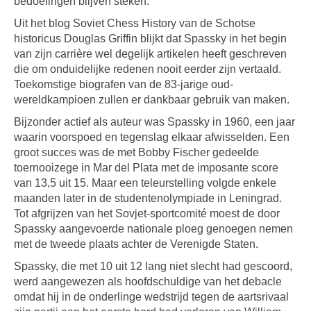
bedoelingen blijven steken.
Uit het blog Soviet Chess History van de Schotse
historicus Douglas Griffin blijkt dat Spassky in het begin
van zijn carrière wel degelijk artikelen heeft geschreven
die om onduidelijke redenen nooit eerder zijn vertaald.
Toekomstige biografen van de 83-jarige oud-
wereldkampioen zullen er dankbaar gebruik van maken.
Bijzonder actief als auteur was Spassky in 1960, een jaar
waarin voorspoed en tegenslag elkaar afwisselden. Een
groot succes was de met Bobby Fischer gedeelde
toernooizege in Mar del Plata met de imposante score
van 13,5 uit 15. Maar een teleurstelling volgde enkele
maanden later in de studentenolympiade in Leningrad.
Tot afgrijzen van het Sovjet-sportcomité moest de door
Spassky aangevoerde nationale ploeg genoegen nemen
met de tweede plaats achter de Verenigde Staten.
Spassky, die met 10 uit 12 lang niet slecht had gescoord,
werd aangewezen als hoofdschuldige van het debacle
omdat hij in de onderlinge wedstrijd tegen de aartsrivaal