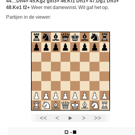
44…Dh4+ 45.Kg2 gxf3+ 46.Kf1 Dh1+ 47.Dg1 Dh3+
48.Ke1 f2+
Weer met damewinst. Wit gaf het op.
Partijen in de viewer: