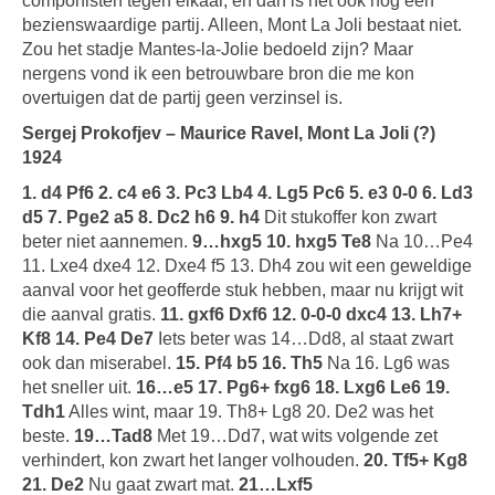
componisten tegen elkaar, en dan is het ook nog een
bezienswaardige partij. Alleen, Mont La Joli bestaat niet.
Zou het stadje Mantes-la-Jolie bedoeld zijn? Maar
nergens vond ik een betrouwbare bron die me kon
overtuigen dat de partij geen verzinsel is.
Sergej Prokofjev – Maurice Ravel, Mont La Joli (?)
1924
1. d4 Pf6 2. c4 e6 3. Pc3 Lb4 4. Lg5 Pc6 5. e3 0-0 6. Ld3
d5 7. Pge2 a5 8. Dc2 h6 9. h4
Dit stukoffer kon zwart
beter niet aannemen.
9…hxg5 10. hxg5 Te8
Na 10…Pe4
11. Lxe4 dxe4 12. Dxe4 f5 13. Dh4 zou wit een geweldige
aanval voor het geofferde stuk hebben, maar nu krijgt wit
die aanval gratis.
11. gxf6 Dxf6 12. 0-0-0 dxc4 13. Lh7+
Kf8 14. Pe4 De7
Iets beter was 14…Dd8, al staat zwart
ook dan miserabel.
15. Pf4 b5 16. Th5
Na 16. Lg6 was
het sneller uit.
16…e5 17. Pg6+ fxg6 18. Lxg6 Le6 19.
Tdh1
Alles wint, maar 19. Th8+ Lg8 20. De2 was het
beste.
19…Tad8
Met 19…Dd7, wat wits volgende zet
verhindert, kon zwart het langer volhouden.
20. Tf5+ Kg8
21. De2
Nu gaat zwart mat.
21…Lxf5