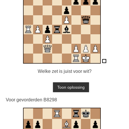
Welke zet is juist voor wit?
Voor gevorderden B8298