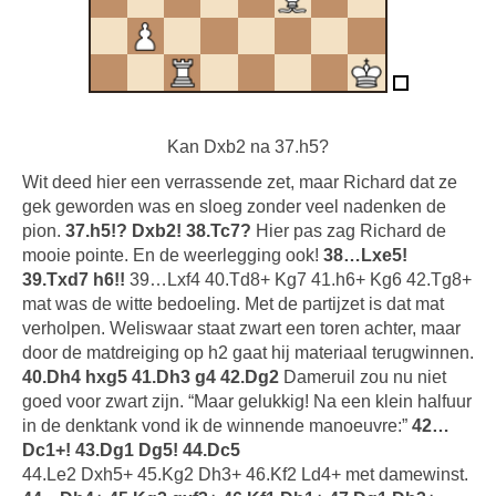
Kan Dxb2 na 37.h5?
Wit deed hier een verrassende zet, maar Richard dat ze
gek geworden was en sloeg zonder veel nadenken de
pion.
37.h5!? Dxb2! 38.Tc7?
Hier pas zag Richard de
mooie pointe. En de weerlegging ook!
38…Lxe5!
39.Txd7 h6!!
39…Lxf4 40.Td8+ Kg7 41.h6+ Kg6 42.Tg8+
mat was de witte bedoeling. Met de partijzet is dat mat
verholpen. Weliswaar staat zwart een toren achter, maar
door de matdreiging op h2 gaat hij materiaal terugwinnen.
40.Dh4 hxg5 41.Dh3 g4 42.Dg2
Dameruil zou nu niet
goed voor zwart zijn. “Maar gelukkig! Na een klein halfuur
in de denktank vond ik de winnende manoeuvre:”
42…
Dc1+! 43.Dg1 Dg5! 44.Dc5
44.Le2 Dxh5+ 45.Kg2 Dh3+ 46.Kf2 Ld4+ met damewinst.