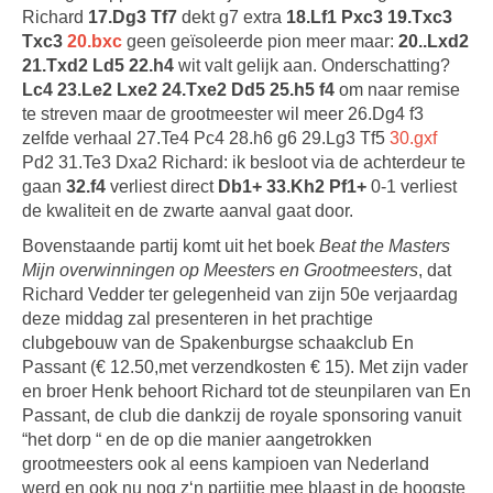
Richard
17.Dg3 Tf7
dekt g7 extra
18.Lf1 Pxc3 19.Txc3
Txc3
20.bxc
geen geïsoleerde pion meer maar:
20..Lxd2
21.Txd2 Ld5 22.h4
wit valt gelijk aan. Onderschatting?
Lc4 23.Le2 Lxe2 24.Txe2 Dd5 25.h5 f4
om naar remise
te streven maar de grootmeester wil meer 26.Dg4 f3
zelfde verhaal 27.Te4 Pc4 28.h6 g6 29.Lg3 Tf5
30.gxf
Pd2 31.Te3 Dxa2 Richard: ik besloot via de achterdeur te
gaan
32.f4
verliest direct
Db1+ 33.Kh2 Pf1+
0-1 verliest
de kwaliteit en de zwarte aanval gaat door.
Bovenstaande partij komt uit het boek
Beat the Masters
Mijn overwinningen op Meesters en Grootmeesters
, dat
Richard Vedder ter gelegenheid van zijn 50e verjaardag
deze middag zal presenteren in het prachtige
clubgebouw van de Spakenburgse schaakclub En
Passant (€ 12.50,met verzendkosten € 15). Met zijn vader
en broer Henk behoort Richard tot de steunpilaren van En
Passant, de club die dankzij de royale sponsoring vanuit
“het dorp “ en de op die manier aangetrokken
grootmeesters ook al eens kampioen van Nederland
werd en ook nu nog z‘n partijtje mee blaast in de hoogste