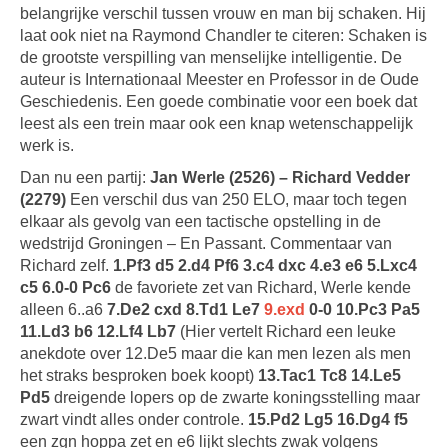
belangrijke verschil tussen vrouw en man bij schaken. Hij
laat ook niet na Raymond Chandler te citeren: Schaken is
de grootste verspilling van menselijke intelligentie. De
auteur is Internationaal Meester en Professor in de Oude
Geschiedenis. Een goede combinatie voor een boek dat
leest als een trein maar ook een knap wetenschappelijk
werk is.
Dan nu een partij:
Jan Werle (2526) – Richard Vedder
(2279)
Een verschil dus van 250 ELO, maar toch tegen
elkaar als gevolg van een tactische opstelling in de
wedstrijd Groningen – En Passant. Commentaar van
Richard zelf.
1.Pf3 d5 2.d4 Pf6 3.c4 dxc 4.e3 e6 5.Lxc4
c5 6.0-0 Pc6
de favoriete zet van Richard, Werle kende
alleen 6..a6
7.De2 cxd 8.Td1 Le7
9.exd
0-0 10.Pc3 Pa5
11.Ld3 b6 12.Lf4 Lb7
(Hier vertelt Richard een leuke
anekdote over 12.De5 maar die kan men lezen als men
het straks besproken boek koopt)
13.Tac1 Tc8 14.Le5
Pd5
dreigende lopers op de zwarte koningsstelling maar
zwart vindt alles onder controle.
15.Pd2 Lg5 16.Dg4 f5
een zgn hoppa zet en e6 lijkt slechts zwak volgens