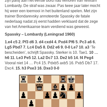
zijn partij aan het eerste bord had verloren van William
Lombardy. De straf was zwaar. Pas twee jaar later mocht
hij weer een toernooi in het buitenland spelen. Met zijn
trainer Bondarevsky annoteerde Spassky de fatale
nederlaag nadat zij eerst hadden verklaard dat de zege
van het Amerikaanse team verdiend was geweest.
Spassky – Lombardy (Leningrad 1960)
1.e4 c5 2. Pf3 d6 3. d4 cxd4 4. Pxd4 Pf6 5. Pc3 a6 6.
Lg5 Pbd7 7. Lc4 Da5 8. Dd2 e6 9. 0-0 Le7 10. a3
‘Te
bescheiden’, schrijft Spassky. Sterker is 10. Tae1.
10 …
h6 11. Le3 Pe5 12. La2 Dc7 13. De2 b5 14. f4 Peg4
Vooral niet 14 … Pc4 15. Pdxb5 axb5 16. Pxb5 Db7 17.
Dxc4.
15. h3 Pxe3 16. Dxe3 0-0