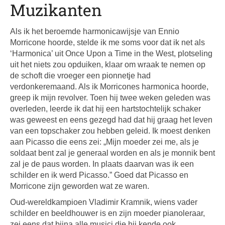
Muzikanten
Als ik het beroemde harmonicawijsje van Ennio
Morricone hoorde, stelde ik me soms voor dat ik net als
‘Harmonica’ uit Once Upon a Time in the West, plotseling
uit het niets zou opduiken, klaar om wraak te nemen op
de schoft die vroeger een pionnetje had
verdonkeremaand. Als ik Morricones harmonica hoorde,
greep ik mijn revolver. Toen hij twee weken geleden was
overleden, leerde ik dat hij een hartstochtelijk schaker
was geweest en eens gezegd had dat hij graag het leven
van een topschaker zou hebben geleid. Ik moest denken
aan Picasso die eens zei: „Mijn moeder zei me, als je
soldaat bent zal je generaal worden en als je monnik bent
zal je de paus worden. In plaats daarvan was ik een
schilder en ik werd Picasso.” Goed dat Picasso en
Morricone zijn geworden wat ze waren.
Oud-wereldkampioen Vladimir Kramnik, wiens vader
schilder en beeldhouwer is en zijn moeder pianoleraar,
zei eens dat bijna alle musici die hij kende ook