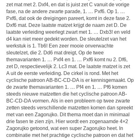
zet mat met 2. Dxf4, en dat is juist zet C vanuit de vorige
fase, na de andere zwarte parade, 1. … Pxf6. Op 1. …
Pxf6, dat ook de dreigingen pareert, komt in deze fase 2.
Dxf6 mat. Deze laatste matzet krijgt de naam zet D. De
laatste verleiding weerlegt zwart met 1. … Dxb3! en veld
d4 kan niet meer gedekt worden. De sleutelzet van het
werkstuk is 1. Tb6! Een zeer mooie onverwachte
sleutelzet, die 2. Dd6 mat dreigt, Op de twee
themavarianten 1. … Pxf4 en 1. … Pxf6 komt nu 2. Df6,
zet D, respectievelijk 2. Lc3 mat. De laatste matzet is zet
A uit de eerste verleiding. De cirkel is rond. Met het
cyclische patroon AB-BC-CD-DA is er kennisgemaakt. Op
de zwarte themavarianten 1. … Pf4 en 1. … Pf6 komen
steeds nieuwe matzetten die het cyclische patroon AB-
BC-CD-DA vormen. Als in een probleem op twee zwarte
zetten steeds verschillende matzetten komen dan spreekt
met van een Zagorujko. Dit thema moet dan in minimaal
drie fasen te zien zijn. Hier wordt een zogenaamde 4×2
Zagorujko getoond, wat een super Zagorujko heet. In
combinatie met het prachtige cyclische patroon en dat het