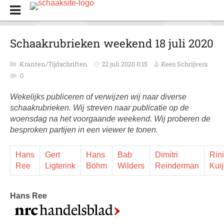
Schaakrubrieken weekend 18 juli 2020
Kranten/Tijdschriften
22 juli 2020 0:15
Kees Schrijvers
0
Wekelijks publiceren of verwijzen wij naar diverse
schaakrubrieken. Wij streven naar publicatie op de
woensdag na het voorgaande weekend. Wij proberen de
besproken partijen in een viewer te tonen.
Hans
Gert
Hans
Bab
Dimitri
Rini
Ree
Ligterink
Böhm
Wilders
Reinderman
Kuij
Hans Ree