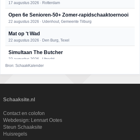
17 augustus 2026 · Rotterdam
Open 6e Senioren-50+ Zomer-rapidschaaktoernooi
22 augustus 2026 · Udenhout, Gemeente Tilburg
Mat op ‘t Wad
22 augustus 2026 · Den Burg, Texel
Simultaan The Butcher
22 augustus 2026 · Utrecht
Bron: SchaakKalender
2e Utrechts kroegloperstoernooi
23 augustus 2026 · Utrecht
Open Eemlandtoernooi 2026
25 augustus 2026 · Bunschoten-Spakenburg
Schaaksite.nl
DSC Girls Night
Contact en colofon
27 augustus 2026 · Delft
Webdesign:
Lennart Ootes
Steun Schaaksite
KC Open
Huisregels
28 augustus 2026 · Haarlem