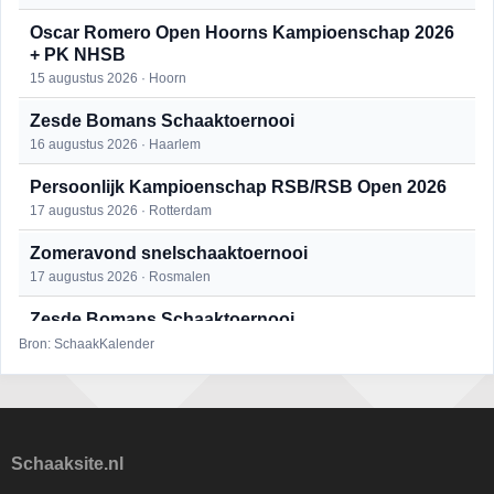
Oscar Romero Open Hoorns Kampioenschap 2026
+ PK NHSB
15 augustus 2026 · Hoorn
Zesde Bomans Schaaktoernooi
16 augustus 2026 · Haarlem
Persoonlijk Kampioenschap RSB/RSB Open 2026
17 augustus 2026 · Rotterdam
Zomeravond snelschaaktoernooi
17 augustus 2026 · Rosmalen
Zesde Bomans Schaaktoernooi
17 augustus 2026 · Haarlem
Bron: SchaakKalender
Zomeravond snelschaaktoernooi
18 augustus 2026 · Rosmalen
Persoonlijk Kampioenschap RSB/RSB Open 2026
Schaaksite.nl
18 augustus 2026 · Rotterdam