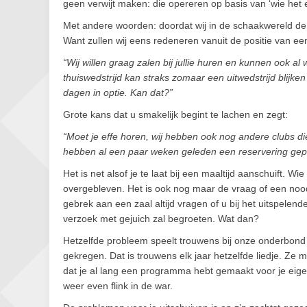
geen verwijt maken: die opereren op basis van ‘wie het e
Met andere woorden: doordat wij in de schaakwereld de 
Want zullen wij eens redeneren vanuit de positie van e
“Wij willen graag zalen bij jullie huren en kunnen ook a
thuiswedstrijd kan straks zomaar een uitwedstrijd blijke
dagen in optie. Kan dat?”
Grote kans dat u smakelijk begint te lachen en zegt:
“Moet je effe horen, wij hebben ook nog andere clubs die
hebben al een paar weken geleden een reservering geplaat
Het is net alsof je te laat bij een maaltijd aanschuift. 
overgebleven. Het is ook nog maar de vraag of een nood
gebrek aan een zaal altijd vragen of u bij het uitspele
verzoek met gejuich zal begroeten. Wat dan?
Hetzelfde probleem speelt trouwens bij onze onderbon
gekregen. Dat is trouwens elk jaar hetzelfde liedje.
dat je al lang een programma hebt gemaakt voor je eige
weer even flink in de war.