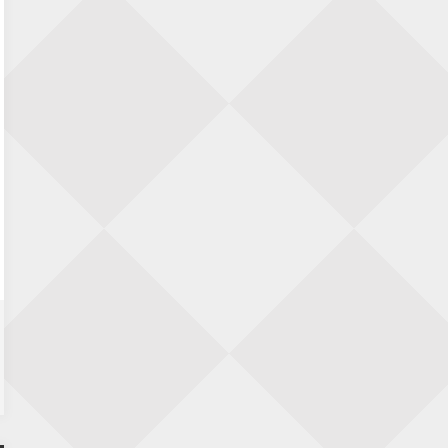
Nazomervierkampentoernooi 2026
28 augustus 2026 · Assen
KC Open
28 augustus 2026 · Haarlem
11e Goirles Weekend Kampioenschap
28 augustus 2026 · Goirle
Keisnel Schaaktoernooi
29 augustus 2026 · Amersfoort
Kroeg & Loper Leiden
30 augustus 2026 · Leiden
Open Schaakkampioenschap van
Arnhem
4 september 2026 · ARNHEM
Groninger stappenkampioenschap
5 september 2026 · Groningen