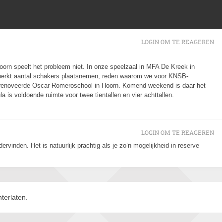
LOGIN OM TE REAGEREN
rn speelt het probleem niet. In onze speelzaal in MFA De Kreek in
perkt aantal schakers plaatsnemen, reden waarom we voor KNSB-
gerenoveerde Oscar Romeroschool in Hoorn. Komend weekend is daar het
is voldoende ruimte voor twee tientallen en vier achttallen.
LOGIN OM TE REAGEREN
dervinden. Het is natuurlijk prachtig als je zo’n mogelijkheid in reserve
terlaten.