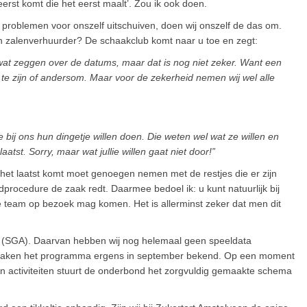
erst komt die het eerst maalt’. Zou ik ook doen.
problemen voor onszelf uitschuiven, doen wij onszelf de das om.
en zalenverhuurder? De schaakclub komt naar u toe en zegt:
l wat zeggen over de datums, maar dat is nog niet zeker. Want een
n te zijn of andersom. Maar voor de zekerheid nemen wij wel alle
 bij ons hun dingetje willen doen. Die weten wel wat ze willen en
st. Sorry, maar wat jullie willen gaat niet door!”
Wie het laatst komt moet genoegen nemen met de restjes die er zijn
procedure de zaak redt. Daarmee bedoel ik: u kunt natuurlijk bij
nde team op bezoek mag komen. Het is allerminst zeker dat men dit
d (SGA). Daarvan hebben wij nog helemaal geen speeldata
 Ze maken het programma ergens in september bekend. Op een moment
n activiteiten stuurt de onderbond het zorgvuldig gemaakte schema