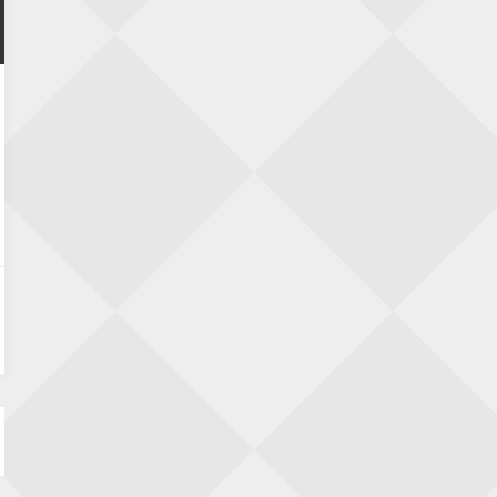
Zwolle Zuid Schaakt! Terrassentoernooi
voor duo’s
5 september 2026 · Zwolle
22e Hans Sandbrink Memorial
5 september 2026 · Utrecht
Open Kampioenschap Gouda 2026
5 september 2026 · Gouda