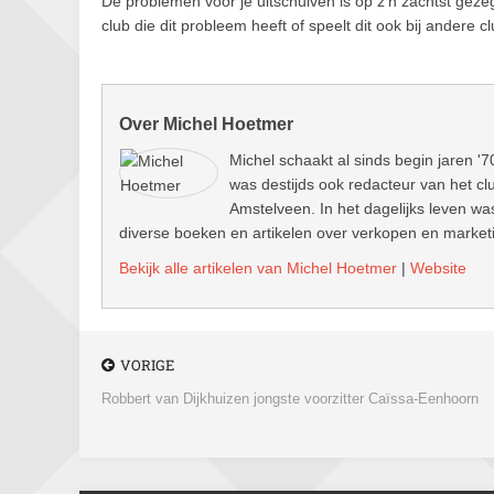
De problemen voor je uitschuiven is op z’n zachtst gezeg
club die dit probleem heeft of speelt dit ook bij andere
Over Michel Hoetmer
Michel schaakt al sinds begin jaren '7
was destijds ook redacteur van het clu
Amstelveen. In het dagelijks leven wa
diverse boeken en artikelen over verkopen en marketin
Bekijk alle artikelen van Michel Hoetmer
|
Website
VORIGE
Robbert van Dijkhuizen jongste voorzitter Caïssa-Eenhoorn