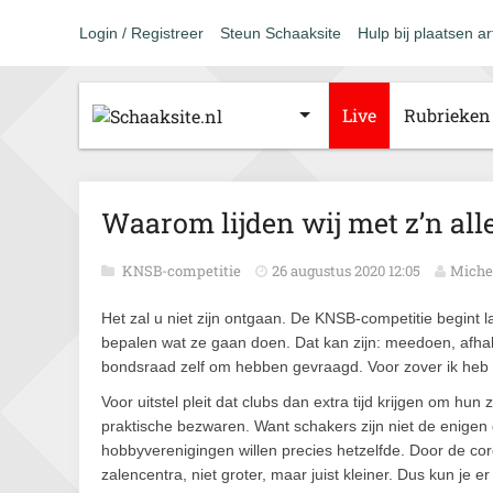
Login / Registreer
Steun Schaaksite
Hulp bij plaatsen ar
Live
Rubrieken
Waarom lijden wij met z’n alle
KNSB-competitie
26 augustus 2020 12:05
Miche
Het zal u niet zijn ontgaan. De KNSB-competitie begint la
bepalen wat ze gaan doen. Dat kan zijn: meedoen, afhake
bondsraad zelf om hebben gevraagd. Voor zover ik heb
Voor uitstel pleit dat clubs dan extra tijd krijgen om hun
praktische bezwaren. Want schakers zijn niet de enigen d
hobbyverenigingen willen precies hetzelfde. Door de co
zalencentra, niet groter, maar juist kleiner. Dus kun je 