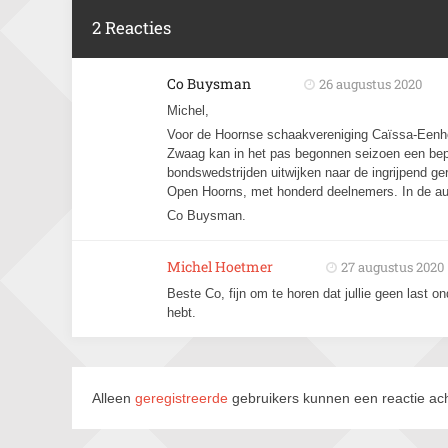
2 Reacties
Co Buysman
26 augustus 2020
Michel,
Voor de Hoornse schaakvereniging Caïssa-Eenhoo
Zwaag kan in het pas begonnen seizoen een be
bondswedstrijden uitwijken naar de ingrijpend 
Open Hoorns, met honderd deelnemers. In de aula 
Co Buysman.
Michel Hoetmer
27 augustus 2020
Beste Co, fijn om te horen dat jullie geen last on
hebt.
Alleen
geregistreerde
gebruikers kunnen een reactie ach