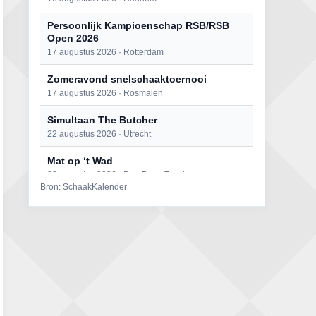
Persoonlijk Kampioenschap RSB/RSB
Open 2026
17 augustus 2026 · Rotterdam
Zomeravond snelschaaktoernooi
17 augustus 2026 · Rosmalen
Simultaan The Butcher
22 augustus 2026 · Utrecht
Mat op ‘t Wad
22 augustus 2026 · Den Burg, Texel
Bron: SchaakKalender
Open 6e Senioren-50+ Zomer-
rapidschaaktoernooi
22 augustus 2026 · Udenhout, Gemeente Tilburg
2e Utrechts kroegloperstoernooi
23 augustus 2026 · Utrecht
Open Eemlandtoernooi 2026
25 augustus 2026 · Bunschoten-Spakenburg