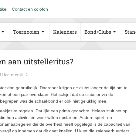
tikel
Contact en colofon
Toernooien
Kalenders
Bond/Clubs
Stan
n aan uitstelleritus?
l Hoetmer
2
ter dan gebruikelijk. Daardoor krijgen de clubs langer de tijd om te
n of een jaar overslaan. Het schijnt dat de clubs er via de
 begrepen was de schaakbond er ook niet gelukkig mee.
 zaakjes te regelen. Dat lijkt een prima gedachte. Helaas stuit het op
ie hun activiteiten weer willen opstarten. Andere sport- en
ronamaatregelen die de overheid heeft opgelegd is de capaciteit van
er vergif op innemen dat dit gaat knellen. U kunt die zalenverhuurders