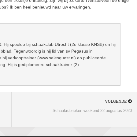
d een tikkeltje onhandig. Zijn wij bij Zukertort Amstelveen de enige
 clubs? Ik ben heel benieuwd naar uw ervaringen.
0. Hij speelde bij schaakclub Utrecht (2e klasse KNSB) en hij
bblad. Tegenwoordig is hij lid van sv Pegasus in
s hij verkooptrainer (www.salesquest.nl) en publiceerde
g. Hij is gediplomeerd schaaktrainer (2).
VOLGENDE
Schaakrubrieken weekend 22 augustus 2020