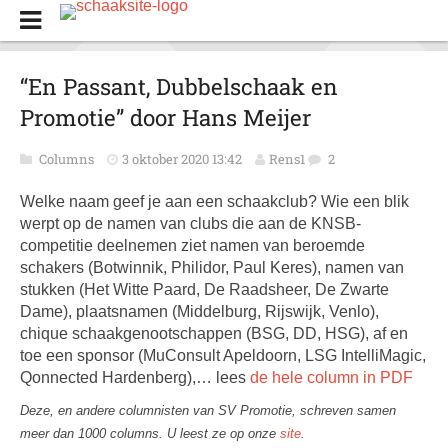
“En Passant, Dubbelschaak en
Promotie” door Hans Meijer
Columns
3 oktober 2020 13:42
Rens1
2
Welke naam geef je aan een schaakclub? Wie een blik
werpt op de namen van clubs die aan de KNSB-
competitie deelnemen ziet namen van beroemde
schakers (Botwinnik, Philidor, Paul Keres), namen van
stukken (Het Witte Paard, De Raadsheer, De Zwarte
Dame), plaatsnamen (Middelburg, Rijswijk, Venlo),
chique schaakgenootschappen (BSG, DD, HSG), af en
toe een sponsor (MuConsult Apeldoorn, LSG IntelliMagic,
Qonnected Hardenberg),… lees
de hele column in PDF
Deze, en andere columnisten van SV Promotie, schreven samen
meer dan 1000 columns. U leest ze op onze
site
.