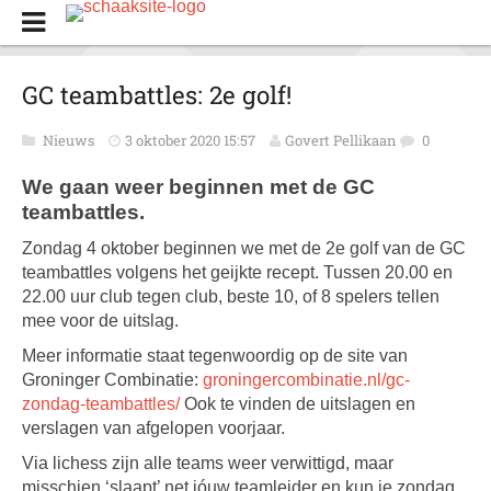
GC teambattles: 2e golf!
Nieuws
3 oktober 2020 15:57
Govert Pellikaan
0
We gaan weer beginnen met de GC
teambattles.
Zondag 4 oktober beginnen we met de 2e golf van de GC
teambattles volgens het geijkte recept. Tussen 20.00 en
22.00 uur club tegen club, beste 10, of 8 spelers tellen
mee voor de uitslag.
Meer informatie staat tegenwoordig op de site van
Groninger Combinatie:
groningercombinatie.nl/gc-
zondag-teambattles/
Ook te vinden de uitslagen en
verslagen van afgelopen voorjaar.
Via lichess zijn alle teams weer verwittigd, maar
misschien ‘slaapt’ net jóuw teamleider en kun je zondag