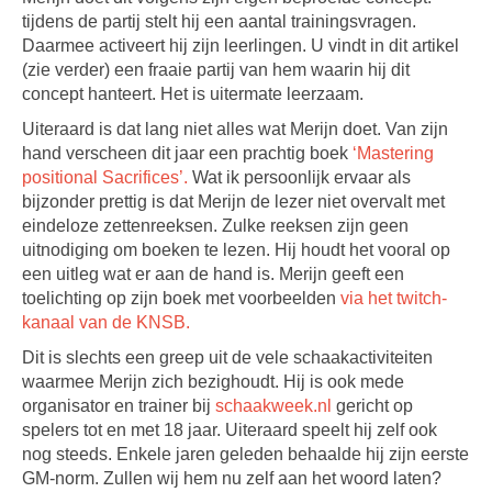
tijdens de partij stelt hij een aantal trainingsvragen.
Daarmee activeert hij zijn leerlingen. U vindt in dit artikel
(zie verder) een fraaie partij van hem waarin hij dit
concept hanteert. Het is uitermate leerzaam.
Uiteraard is dat lang niet alles wat Merijn doet. Van zijn
hand verscheen dit jaar een prachtig boek
‘Mastering
positional Sacrifices’.
Wat ik persoonlijk ervaar als
bijzonder prettig is dat Merijn de lezer niet overvalt met
eindeloze zettenreeksen. Zulke reeksen zijn geen
uitnodiging om boeken te lezen. Hij houdt het vooral op
een uitleg wat er aan de hand is. Merijn geeft een
toelichting op zijn boek met voorbeelden
via het twitch-
kanaal van de KNSB.
Dit is slechts een greep uit de vele schaakactiviteiten
waarmee Merijn zich bezighoudt. Hij is ook mede
organisator en trainer bij
schaakweek.nl
gericht op
spelers tot en met 18 jaar. Uiteraard speelt hij zelf ook
nog steeds. Enkele jaren geleden behaalde hij zijn eerste
GM-norm. Zullen wij hem nu zelf aan het woord laten?