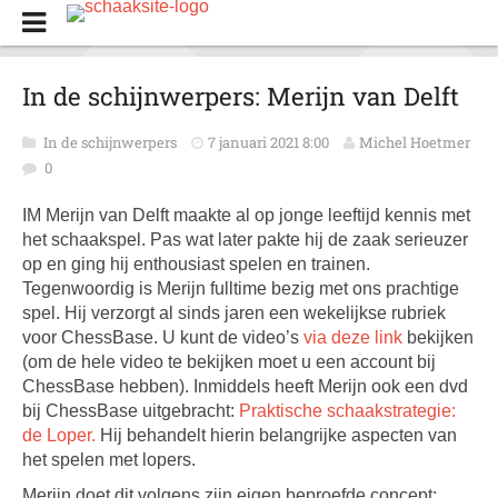
In de schijnwerpers: Merijn van Delft
In de schijnwerpers
7 januari 2021 8:00
Michel Hoetmer
0
IM Merijn van Delft maakte al op jonge leeftijd kennis met
het schaakspel. Pas wat later pakte hij de zaak serieuzer
op en ging hij enthousiast spelen en trainen.
Tegenwoordig is Merijn fulltime bezig met ons prachtige
spel. Hij verzorgt al sinds jaren een wekelijkse rubriek
voor ChessBase. U kunt de video’s
via deze link
bekijken
(om de hele video te bekijken moet u een account bij
ChessBase hebben). Inmiddels heeft Merijn ook een dvd
bij ChessBase uitgebracht:
Praktische schaakstrategie:
de Loper.
Hij behandelt hierin belangrijke aspecten van
het spelen met lopers.
Merijn doet dit volgens zijn eigen beproefde concept: