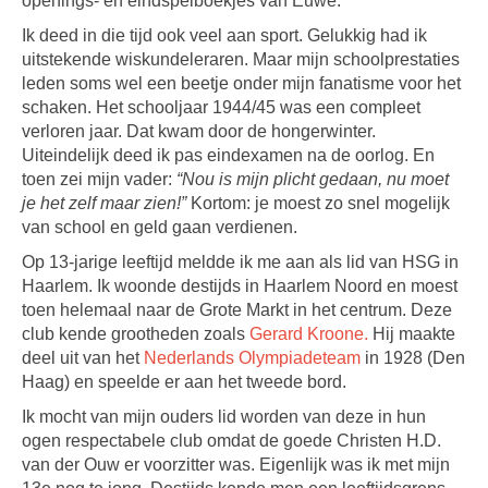
openings- en eindspelboekjes van Euwe.
Ik deed in die tijd ook veel aan sport. Gelukkig had ik
uitstekende wiskundeleraren. Maar mijn schoolprestaties
leden soms wel een beetje onder mijn fanatisme voor het
schaken. Het schooljaar 1944/45 was een compleet
verloren jaar. Dat kwam door de hongerwinter.
Uiteindelijk deed ik pas eindexamen na de oorlog. En
toen zei mijn vader:
“Nou is mijn plicht gedaan, nu moet
je het zelf maar zien!”
Kortom: je moest zo snel mogelijk
van school en geld gaan verdienen.
Op 13-jarige leeftijd meldde ik me aan als lid van HSG in
Haarlem. Ik woonde destijds in Haarlem Noord en moest
toen helemaal naar de Grote Markt in het centrum. Deze
club kende grootheden zoals
Gerard Kroone.
Hij maakte
deel uit van het
Nederlands Olympiadeteam
in 1928 (Den
Haag) en speelde er aan het tweede bord.
Ik mocht van mijn ouders lid worden van deze in hun
ogen respectabele club omdat de goede Christen H.D.
van der Ouw er voorzitter was. Eigenlijk was ik met mijn