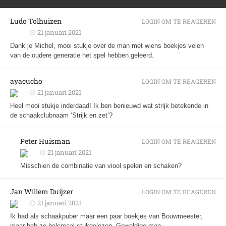
Ludo Tolhuizen
LOGIN OM TE REAGEREN
21 januari 2021
Dank je Michel, mooi stukje over de man met wiens boekjes velen
van de oudere generatie het spel hebben geleerd.
ayacucho
LOGIN OM TE REAGEREN
21 januari 2021
Heel mooi stukje inderdaad! Ik ben benieuwd wat strijk betekende in
de schaakclubnaam ‘Strijk en zet’?
Peter Huisman
LOGIN OM TE REAGEREN
21 januari 2021
Misschien de combinatie van viool spelen en schaken?
Jan Willem Duijzer
LOGIN OM TE REAGEREN
21 januari 2021
Ik had als schaakpuber maar een paar boekjes van Bouwmeester,
maar heb ze helemaal stukgelezen. Geweldige man.