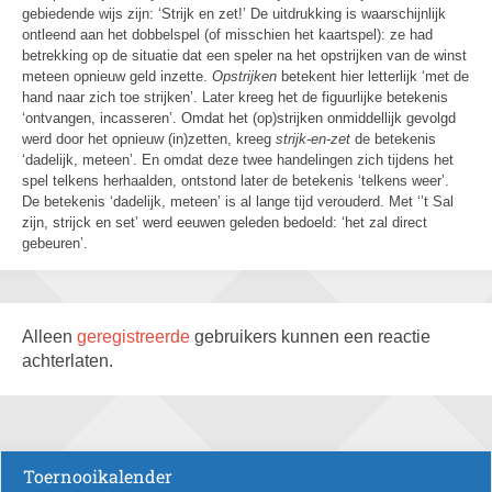
gebiedende wijs zijn: ‘Strijk en zet!’ De uitdrukking is waarschijnlijk
ontleend aan het dobbelspel (of misschien het kaartspel): ze had
betrekking op de situatie dat een speler na het opstrijken van de winst
meteen opnieuw geld inzette.
Opstrijken
betekent hier letterlijk ‘met de
hand naar zich toe strijken’. Later kreeg het de figuurlijke betekenis
‘ontvangen, incasseren’. Omdat het (op)strijken onmiddellijk gevolgd
werd door het opnieuw (in)zetten, kreeg
strijk-en-zet
de betekenis
‘dadelijk, meteen’. En omdat deze twee handelingen zich tijdens het
spel telkens herhaalden, ontstond later de betekenis ‘telkens weer’.
De betekenis ‘dadelijk, meteen’ is al lange tijd verouderd. Met ‘’t Sal
zijn, strijck en set’ werd eeuwen geleden bedoeld: ‘het zal direct
gebeuren’.
Alleen
geregistreerde
gebruikers kunnen een reactie
achterlaten.
Toernooikalender