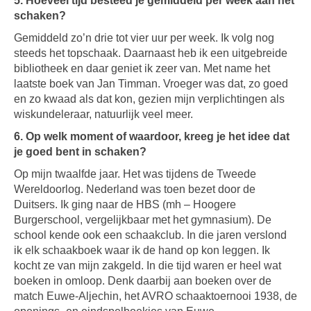
5. Hoeveel tijd besteed je gemiddeld per week aan het
schaken?
Gemiddeld zo’n drie tot vier uur per week. Ik volg nog
steeds het topschaak. Daarnaast heb ik een uitgebreide
bibliotheek en daar geniet ik zeer van. Met name het
laatste boek van Jan Timman. Vroeger was dat, zo goed
en zo kwaad als dat kon, gezien mijn verplichtingen als
wiskundeleraar, natuurlijk veel meer.
6. Op welk moment of waardoor, kreeg je het idee dat
je goed bent in schaken?
Op mijn twaalfde jaar. Het was tijdens de Tweede
Wereldoorlog. Nederland was toen bezet door de
Duitsers. Ik ging naar de HBS (mh – Hoogere
Burgerschool, vergelijkbaar met het gymnasium). De
school kende ook een schaakclub. In die jaren verslond
ik elk schaakboek waar ik de hand op kon leggen. Ik
kocht ze van mijn zakgeld. In die tijd waren er heel wat
boeken in omloop. Denk daarbij aan boeken over de
match Euwe-Aljechin, het AVRO schaaktoernooi 1938, de