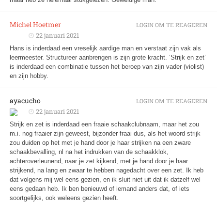
Michel Hoetmer
LOGIN OM TE REAGEREN
22 januari 2021
Hans is inderdaad een vreselijk aardige man en verstaat zijn vak als
leermeester. Structureer aanbrengen is zijn grote kracht. ‘Strijk en zet’
is inderdaad een combinatie tussen het beroep van zijn vader (violist)
en zijn hobby.
ayacucho
LOGIN OM TE REAGEREN
22 januari 2021
Strijk en zet is inderdaad een fraaie schaakclubnaam, maar het zou
m.i. nog fraaier zijn geweest, bijzonder fraai dus, als het woord strijk
zou duiden op het met je hand door je haar strijken na een zware
schaakbevalling, nl na het indrukken van de schaakklok,
achteroverleunend, naar je zet kijkend, met je hand door je haar
strijkend, na lang en zwaar te hebben nagedacht over een zet. Ik heb
dat volgens mij wel eens gezien, en ik sluit niet uit dat ik datzelf wel
eens gedaan heb. Ik ben benieuwd of iemand anders dat, of iets
soortgelijks, ook weleens gezien heeft.