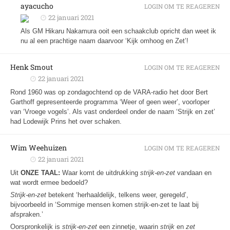
ayacucho
LOGIN OM TE REAGEREN
22 januari 2021
Als GM Hikaru Nakamura ooit een schaakclub opricht dan weet ik
nu al een prachtige naam daarvoor ‘Kijk omhoog en Zet’!
Henk Smout
LOGIN OM TE REAGEREN
22 januari 2021
Rond 1960 was op zondagochtend op de VARA-radio het door Bert
Garthoff gepresenteerde programma ‘Weer of geen weer’, voorloper
van ‘Vroege vogels’. Als vast onderdeel onder de naam ‘Strijk en zet’
had Lodewijk Prins het over schaken.
Wim Weehuizen
LOGIN OM TE REAGEREN
22 januari 2021
Uit
ONZE TAAL:
Waar komt de uitdrukking
strijk-en-zet
vandaan en
wat wordt ermee bedoeld?
Strijk-en-zet
betekent ‘herhaaldelijk, telkens weer, geregeld’,
bijvoorbeeld in ‘Sommige mensen komen strijk-en-zet te laat bij
afspraken.’
Oorspronkelijk is
strijk-en-zet
een zinnetje, waarin
strijk
en
zet