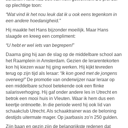
op plechtige toon:
“Wat vind ik het nou leuk dat ik u ook eens tegenkom in
een andere hoedanigheid.”
Hij maakte het Hans bijzonder moeilijk. Maar Hans
slaagde en kreeg een compliment:
“U hebt er wel iets van begrepen!”
Daarna ging hij aan de slag op de middelbare school aan
het Raamplein in Amsterdam. Gezien de lerarentekorten
kon hij kiezen waar hij ging werken. Hij kijkt tevreden
terug op zijn tijd als leraar:
“Ik kon goed met de jongens
overweg!”
De promotie van onderwijzer naar leraar op
een middelbare school betekende ook een flinke
salarisverhoging. Hij gaf onder andere les in Utrecht en
betrok een mooi huis in Vleuten. Waar ik hem dus een
keertje ontmoette. In die periode werd hij ook lid van
schaakclub Utrecht. Als schaaktrainer was de beloning
destijds uitermate mager. Op jaarbasis zo’n 250 gulden.
Zijn baan en gezin zijn de belangrijkste redenen dat