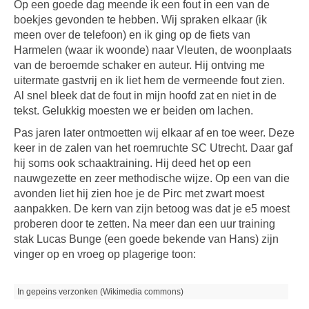
Op een goede dag meende ik een fout in een van de
boekjes gevonden te hebben. Wij spraken elkaar (ik
meen over de telefoon) en ik ging op de fiets van
Harmelen (waar ik woonde) naar Vleuten, de woonplaats
van de beroemde schaker en auteur. Hij ontving me
uitermate gastvrij en ik liet hem de vermeende fout zien.
Al snel bleek dat de fout in mijn hoofd zat en niet in de
tekst. Gelukkig moesten we er beiden om lachen.
Pas jaren later ontmoetten wij elkaar af en toe weer. Deze
keer in de zalen van het roemruchte SC Utrecht. Daar gaf
hij soms ook schaaktraining. Hij deed het op een
nauwgezette en zeer methodische wijze. Op een van die
avonden liet hij zien hoe je de Pirc met zwart moest
aanpakken. De kern van zijn betoog was dat je e5 moest
proberen door te zetten. Na meer dan een uur training
stak Lucas Bunge (een goede bekende van Hans) zijn
vinger op en vroeg op plagerige toon:
In gepeins verzonken (Wikimedia commons)