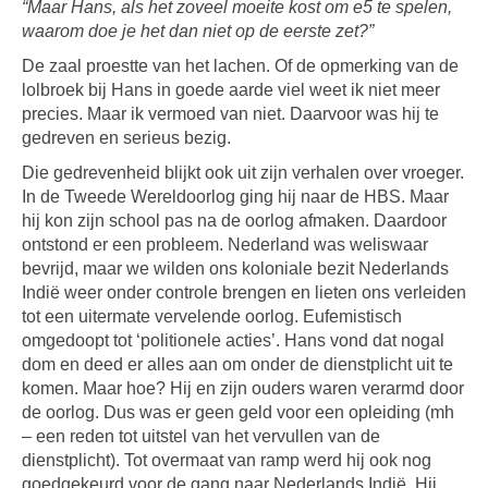
“Maar Hans, als het zoveel moeite kost om e5 te spelen,
waarom doe je het dan niet op de eerste zet?”
De zaal proestte van het lachen. Of de opmerking van de
lolbroek bij Hans in goede aarde viel weet ik niet meer
precies. Maar ik vermoed van niet. Daarvoor was hij te
gedreven en serieus bezig.
Die gedrevenheid blijkt ook uit zijn verhalen over vroeger.
In de Tweede Wereldoorlog ging hij naar de HBS. Maar
hij kon zijn school pas na de oorlog afmaken. Daardoor
ontstond er een probleem. Nederland was weliswaar
bevrijd, maar we wilden ons koloniale bezit Nederlands
Indië weer onder controle brengen en lieten ons verleiden
tot een uitermate vervelende oorlog. Eufemistisch
omgedoopt tot ‘politionele acties’. Hans vond dat nogal
dom en deed er alles aan om onder de dienstplicht uit te
komen. Maar hoe? Hij en zijn ouders waren verarmd door
de oorlog. Dus was er geen geld voor een opleiding (mh
– een reden tot uitstel van het vervullen van de
dienstplicht). Tot overmaat van ramp werd hij ook nog
goedgekeurd voor de gang naar Nederlands Indië. Hij