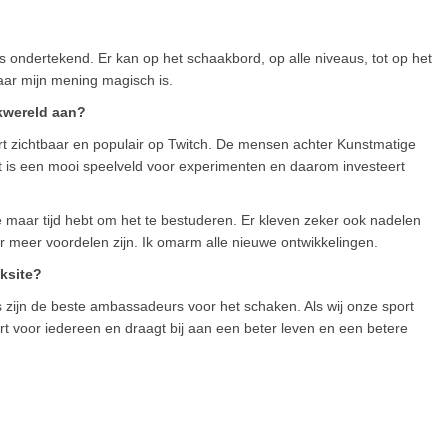
jet is ondertekend. Er kan op het schaakbord, op alle niveaus, tot op het
aar mijn mening magisch is.
akwereld aan?
 zichtbaar en populair op Twitch. De mensen achter Kunstmatige
et is een mooi speelveld voor experimenten en daarom investeert
je maar tijd hebt om het te bestuderen. Er kleven zeker ook nadelen
er meer voordelen zijn. Ik omarm alle nieuwe ontwikkelingen.
aksite?
rs zijn de beste ambassadeurs voor het schaken. Als wij onze sport
rt voor iedereen en draagt bij aan een beter leven en een betere