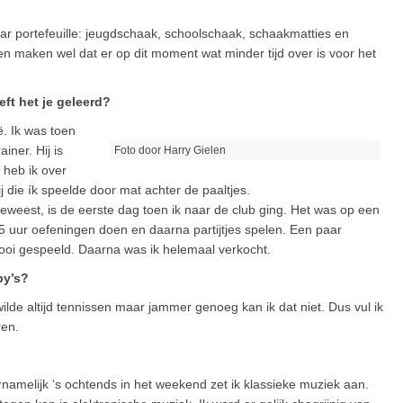
aar portefeuille: jeugdschaak, schoolschaak, schaakmatties en
 maken wel dat er op dit moment wat minder tijd over is voor het
ft het je geleerd?
. Ik was toen
iner. Hij is
Foto door Harry Gielen
l heb ik over
j die ík speelde door mat achter de paaltjes.
eweest, is de eerste dag toen ik naar de club ging. Het was op een
,5 uur oefeningen doen en daarna partijtjes spelen. Een paar
nooi gespeeld. Daarna was ik helemaal verkocht.
by’s?
wilde altijd tennissen maar jammer genoeg kan ik dat niet. Dus vul ik
ren.
namelijk ‘s ochtends in het weekend zet ik klassieke muziek aan.