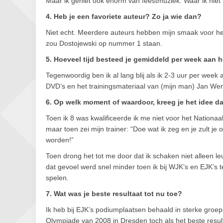
Maar ik geniet ook enorm van feestmuziek. Waar ik niet t
4. Heb je een favoriete auteur? Zo ja wie dan?
Niet echt. Meerdere auteurs hebben mijn smaak voor het
zou Dostojewski op nummer 1 staan.
5. Hoeveel tijd besteed je gemiddeld per week aan 
Tegenwoordig ben ik al lang blij als ik 2-3 uur per we
DVD’s en het trainingsmateriaal van (mijn man) Jan Werle
6. Op welk moment of waardoor, kreeg je het idee d
Toen ik 8 was kwalificeerde ik me niet voor het Nationa
maar toen zei mijn trainer: “Doe wat ik zeg en je zult j
worden!”
Toen drong het tot me door dat ik schaken niet alleen l
dat gevoel werd snel minder toen ik bij WJK’s en EJK’
spelen.
7. Wat was je beste resultaat tot nu toe?
Ik heb bij EJK’s podiumplaatsen behaald in sterke groe
Olympiade van 2008 in Dresden toch als het beste resul