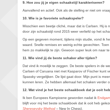
9. Hoe zou jij je eigen schaakstijl karakteriseren?
Aanvallend en actief. Ook als de stelling er niet om vraa
10. Wie is je favoriete schaakspeler?
Misschien een beetje cliché, maar dat is Carlsen. Hij is 
door zijn schaakstijl rond 2015 weer verliefd op het sch
Op een gegeven moment, tijdens mijn studie, vond ik het
waard. Snelle remises en weinig echte gevechten. Toen 
hem zo makkelijk te zijn. Gewoon super leuk om naar te 
11. Wie vind jij de beste schaker aller tijden?
Dat vind ik moeilijk te zeggen. De beste spelers in de we
Carlsen of Caruana niet met Kasparov of Fischer kunt ve
Spassky vergelijken. De lijst gaat door. Mijn punt is meer
kunnen leren. Ze hebben allemaal het schaken verder o
12. Wat vind je het beste schaakboek dat je ooit he
Ik ben Europees Kampioene geworden nadat ik
Endgame
blijft voor mij het beste schaakboek dat ik ooit heb gele
Sheresevsky Method
– New In Chess).