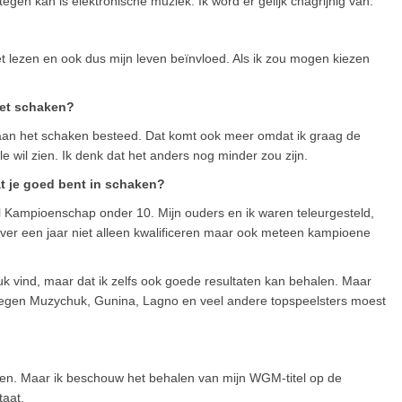
egen kan is elektronische muziek. Ik word er gelijk chagrijnig van.
 lezen en ook dus mijn leven beïnvloed. Als ik zou mogen kiezen
het schaken?
ek aan het schaken besteed. Dat komt ook meer omdat ik graag de
 wil zien. Ik denk dat het anders nog minder zou zijn.
at je goed bent in schaken?
al Kampioenschap onder 10. Mijn ouders en ik waren teleurgesteld,
e over een jaar niet alleen kwalificeren maar ook meteen kampioene
euk vind, maar dat ik zelfs ook goede resultaten kan behalen. Maar
s tegen Muzychuk, Gunina, Lagno en veel andere topspeelsters moest
pen. Maar ik beschouw het behalen van mijn WGM-titel op de
taat.