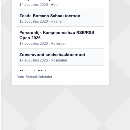
14 augustus 2026 · Hoorn
Zesde Bomans Schaaktoernooi
16 augustus 2026 · Haarlem
Persoonlijk Kampioenschap RSB/RSB
Open 2026
17 augustus 2026 · Rotterdam
Zomeravond snelschaaktoernooi
17 augustus 2026 · Rosmalen
Mat op ‘t Wad
Bron: SchaakKalender
22 augustus 2026 · Den Burg, Texel
Open 6e Senioren-50+ Zomer-
rapidschaaktoernooi
22 augustus 2026 · Udenhout, Gemeente Tilburg
Simultaan The Butcher
22 augustus 2026 · Utrecht
2e Utrechts kroegloperstoernooi