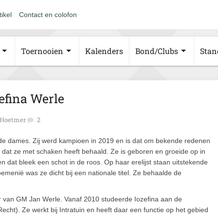
tikel
Contact en colofon
Toernooien
Kalenders
Bond/Clubs
Stan
efina Werle
 Hoetmer
2
 de dames. Zij werd kampioen in 2019 en is dat om bekende redenen
 dat ze met schaken heeft behaald. Ze is geboren en groeide op in
en dat bleek een schot in de roos. Op haar erelijst staan uitstekende
menië was ze dicht bij een nationale titel. Ze behaalde de
r van GM Jan Werle. Vanaf 2010 studeerde Iozefina aan de
echt). Ze werkt bij Intratuin en heeft daar een functie op het gebied