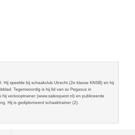
0. Hij speelde bij schaakclub Utrecht (2e klasse KNSB) en hij
bblad. Tegenwoordig is hij lid van sv Pegasus in
s hij verkooptrainer (www.salesquest.nl) en publiceerde
g. Hij is gediplomeerd schaaktrainer (2).