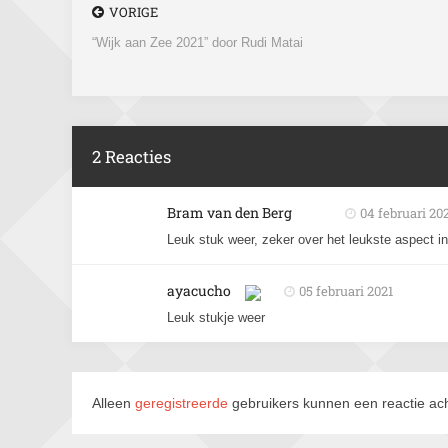
VORIGE
“Wijk aan Zee 2021” door Rudi Matai
2 Reacties
Bram van den Berg
04 februari 20
Leuk stuk weer, zeker over het leukste aspect 
ayacucho
05 februari 2021
Leuk stukje weer
Alleen
geregistreerde
gebruikers kunnen een reactie ach