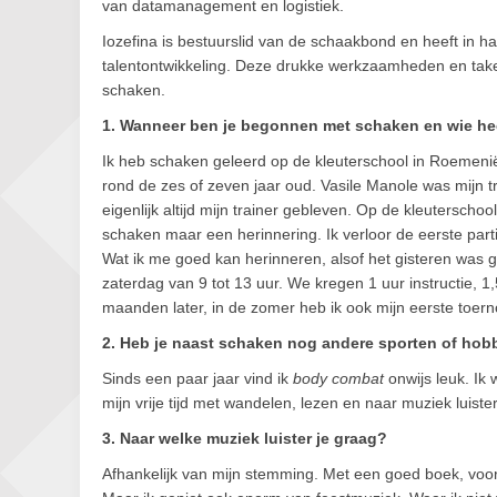
van datamanagement en logistiek.
Iozefina is bestuurslid van de schaakbond en heeft in h
talentontwikkeling. Deze drukke werkzaamheden en taken
schaken.
1. Wanneer ben je begonnen met schaken en wie hee
Ik heb schaken geleerd op de kleuterschool in Roemenië
rond de zes of zeven jaar oud. Vasile Manole was mijn tra
eigenlijk altijd mijn trainer gebleven. Op de kleuterschoo
schaken maar een herinnering. Ik verloor de eerste parti
Wat ik me goed kan herinneren, alsof het gisteren was g
zaterdag van 9 tot 13 uur. We kregen 1 uur instructie, 1
maanden later, in de zomer heb ik ook mijn eerste toer
2. Heb je naast schaken nog andere sporten of hob
Sinds een paar jaar vind ik
body combat
onwijs leuk. Ik 
mijn vrije tijd met wandelen, lezen en naar muziek luiste
3. Naar welke muziek luister je graag?
Afhankelijk van mijn stemming. Met een goed boek, voor