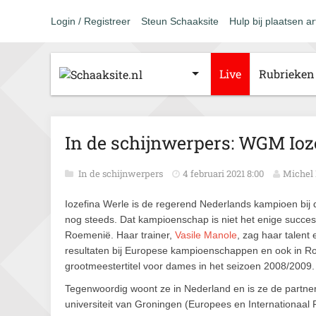
Login / Registreer
Steun Schaaksite
Hulp bij plaatsen ar
Live
Rubrieken
In de schijnwerpers: WGM Ioz
In de schijnwerpers
4 februari 2021 8:00
Michel
Iozefina Werle is de regerend Nederlands kampioen bij
nog steeds. Dat kampioenschap is niet het enige succes
Roemenië. Haar trainer,
Vasile Manole
, zag haar talent 
resultaten bij Europese kampioenschappen en ook in Roe
grootmeestertitel voor dames in het seizoen 2008/2009.
Tegenwoordig woont ze in Nederland en is ze de partne
universiteit van Groningen (Europees en Internationaal R