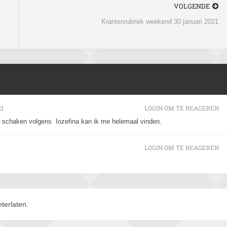
VOLGENDE
Krantenrubriek weekend 30 januari 2021
21
LOGIN OM TE REAGEREN
in schaken volgens Iozefina kan ik me helemaal vinden.
LOGIN OM TE REAGEREN
terlaten.