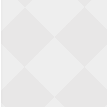
SIOK Rapid Schaaktoernooi
5 september 2026 · Oosterhout
Jan Schut Rapidtoernooi
5 september 2026 · Groningen
Kroeglopertoernooi Putten
5 september 2026 · Putten