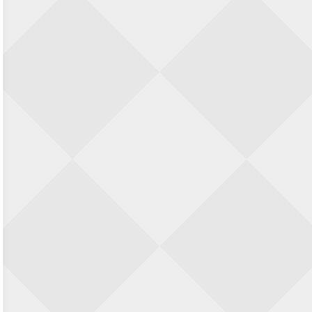
23 augustus 2026 · Utrecht
Open Eemlandtoernooi 2026
25 augustus 2026 · Bunschoten-Spakenburg
Nazomervierkampentoernooi 2026
28 augustus 2026 · Assen
KC Open
28 augustus 2026 · Haarlem
11e Goirles Weekend Kampioenschap
28 augustus 2026 · Goirle
Keisnel Schaaktoernooi
29 augustus 2026 · Amersfoort
Kroeg & Loper Leiden
30 augustus 2026 · Leiden
Open Schaakkampioenschap van
Arnhem
4 september 2026 · ARNHEM