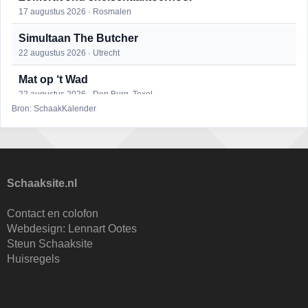
17 augustus 2026 · Rosmalen
Simultaan The Butcher
22 augustus 2026 · Utrecht
Mat op ‘t Wad
22 augustus 2026 · Den Burg, Texel
Bron: SchaakKalender
Open 6e Senioren-50+ Zomer-rapidschaaktoernooi
22 augustus 2026 · Udenhout, Gemeente Tilburg
2e Utrechts kroegloperstoernooi
23 augustus 2026 · Utrecht
Schaaksite.nl
Open Eemlandtoernooi 2026
Contact en colofon
25 augustus 2026 · Bunschoten-Spakenburg
Webdesign:
Lennart Ootes
Steun Schaaksite
KC Open
Huisregels
28 augustus 2026 · Haarlem
11e Goirles Weekend Kampioenschap
28 augustus 2026 · Goirle