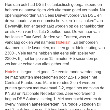
Hoe dan ook had DSE het fantastisch georganiseerd en
hebben de aanwezigen zich uitermate goed vermaakt. Na
openingswoorden van Cees Duivenvoorde van DSE en
de wethouder van economische zaken “en schaken” van
Beverwijk, kon er geschaakt worden op de schaakborden
en stukken van het Tata Steeltoernooi. De winnaar van
het laatste Tata Steel, Jorden van Foreest, was er
vandaag ook en wel namens
Hotels.nl
. Zij behoorden
daarmee tot de favorieten, met een gemiddelde rating van
2300+. Véle teams hebben niet eens één speler van
2300+. Bij het tempo van 15 minuten + 5 seconden per
zet kan er echter van alles gebeuren!
Hotels.nl
begon niet goed. De eerste ronde werden nog
de matchpunten meegenomen door 2,5-1,5 tegen het
Centraal Planbureau. Maar in rondes 3 en 4 werden
punten gemorst met tweemaal 2-2, tegen het team van de
KNSB en Nationale Nederlanden. Zéér voortvarend
begon DSE Automatisering 1. Met overmacht werden de
overwinningen aaneengeregen. Na ronde 5 stonden zij
met 2 matchpunten én 2,5 bordpunten voor op de rest.