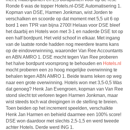
Ronde 6 was de topper Hotels.nl-DSE Automatisering 1.
Kopman van DSE, Harmen Jonkman, wist Jorden te
verschalken en scoorde op dat moment met 5,5 uit 6 op
bord 1 een TPR van bijna 2700! Helaas voor DSE bleef
het daarbij en Hotels won met 3-1 en naderde DSE tot op
een half bordpunt. Het veld schoof in elkaar. Met ingang
van de laatste ronde hadden nog meerdere teams kans
op de eindoverwinning, waaronder Van Ree Accountants
en ABN AMRO 1. DSE mocht tegen Van Ree proberen
het halve bordpunt voorsprong te behouden en
Hotels.nl
mocht proberen een zo hoog mogelijke overwinning te
behalen tegen ABN AMRO 1. Beide teams leken op weg
naar een grote overwinning. Hotels won met 3,5-0,5 Was
dat genoeg? Henk Jan Evengroen, kopman van Van Ree
stond slecht tot verloren tegen Harmen Jonkman, maar
wist steeds toch wat dreigingen in de stelling te breien.
Toen beiden op het increment speelden, verschalkte
Henk Jan Harmen en behield daarmee een 100% score!
DSE won daardoor met slechts 2,5-1,5 en werd tweede
achter Hotels. Derde werd ING 1.