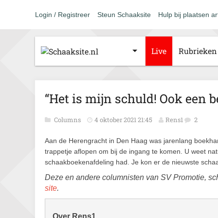
Login / Registreer
Steun Schaaksite
Hulp bij plaatsen ar
Live
Rubrieken
“Het is mijn schuld! Ook een 
Columns
4 oktober 2021 21:45
Rens1
2
Aan de Herengracht in Den Haag was jarenlang boekhan
trappetje aflopen om bij de ingang te komen. U weet natu
schaakboekenafdeling had. Je kon er de nieuwste sch
Deze en andere columnisten van SV Promotie, sc
site
.
Over Rens1