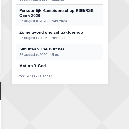
Persoonlijk Kampioenschap RSB/RSB
Open 2026
17 augustus 2026 · Rotterdam
Zomeravond snelschaaktoernooi
17 augustus 2026 · Rosmalen
Simultaan The Butcher
22 augustus 2026 · Utrecht
Mat op ‘t Wad
22 augustus 2026 · Den Burg, Texel
Bron: SchaakKalender
Open 6e Senioren-50+ Zomer-
rapidschaaktoernooi
22 augustus 2026 · Udenhout, Gemeente Tilburg
2e Utrechts kroegloperstoernooi
23 augustus 2026 · Utrecht
Open Eemlandtoernooi 2026
25 augustus 2026 · Bunschoten-Spakenburg