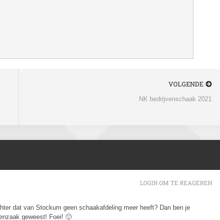
VOLGENDE
NK bedrijvenschaak 2021
LOGIN OM TE REAGEREN
hter dat van Stockum geen schaakafdeling meer heeft? Dan ben je
kenzaak geweest! Foei! 🙂