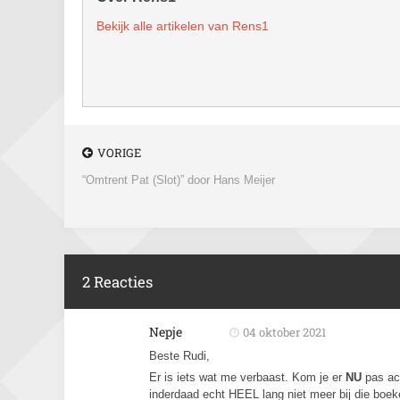
Bekijk alle artikelen van Rens1
VORIGE
“Omtrent Pat (Slot)” door Hans Meijer
2 Reacties
Nepje
04 oktober 2021
Beste Rudi,
Er is iets wat me verbaast. Kom je er
NU
pas ac
inderdaad echt HEEL lang niet meer bij die boe