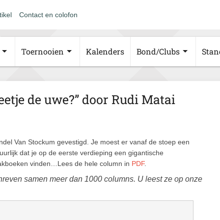
tikel
Contact en colofon
Toernooien
Kalenders
Bond/Clubs
Stan
beetje de uwe?” door Rudi Matai
del Van Stockum gevestigd. Je moest er vanaf de stoep een
urlijk dat je op de eerste verdieping een gigantische
aakboeken vinden…Lees de hele column in
PDF
.
hreven samen meer dan 1000 columns. U leest ze op onze